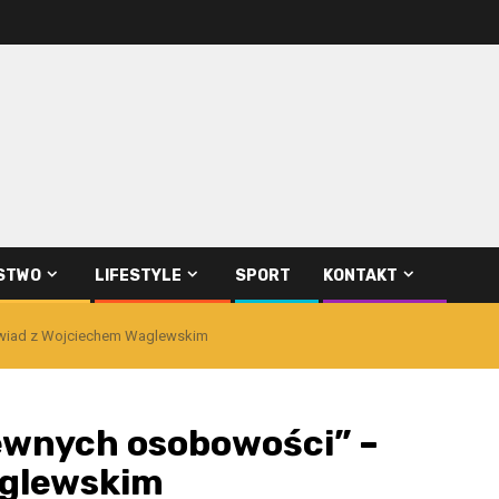
STWO
LIFESTYLE
SPORT
KONTAKT
wiad z Wojciechem Waglewskim
ewnych osobowości” –
aglewskim