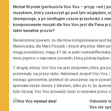
Michał Bryndal (perkusista Voo Voo – przyp. red.) 
muzykiem, który zaskoczył go pod tym względem, że
skomponuje, a po niedługim czasie przychodzi z nie
komponowanie muzyki dla Voo Voo jest dla Pana przyj
takie banalnie proste?
Nieskromnie powiem, że dla mnie komponowanie jest ban
Maleńczuka, dla Marii Peszek i innych artystów. Mam pe
mogę powiedzieć, mając 61 lat, w pełni wykwalifikowa
mnie poprosi o napisanie piosenki, którą później będzie 
Z drugiej strony, Voo Voo nie jest zespołem, który gra p
przewinęły się przez radio. Natomiast zespół Voo Voo, i t
mówiąc górnolotnie, pretekst do unoszenia się w powiet
śpiewała nasze utwory z tekstem, tylko po to, by śpiewała
było dzisiaj. Voo Voo prowadzi ludzi w nieznane przez
Odnośnie t
Voo nie sp