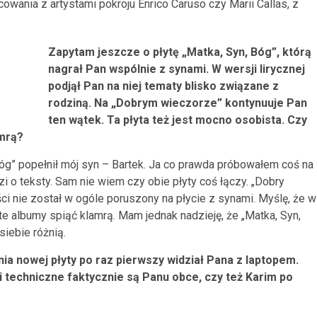
ania z artystami pokroju Enrico Caruso czy Marii Callas, z
Zapytam jeszcze o płytę „Matka, Syn, Bóg”, którą
nagrał Pan wspólnie z synami. W wersji lirycznej
podjął Pan na niej tematy blisko związane z
rodziną. Na „Dobrym wieczorze” kontynuuje Pan
ten wątek. Ta płyta też jest mocno osobista. Czy
amrą?
Bóg” popełnił mój syn – Bartek. Ja co prawda próbowałem coś na
zi o teksty. Sam nie wiem czy obie płyty coś łączy. „Dobry
iści nie został w ogóle poruszony na płycie z synami. Myślę, że w
e albumy spiąć klamrą. Mam jednak nadzieję, że „Matka, Syn,
siebie różnią.
a nowej płyty po raz pierwszy widział Pana z laptopem.
i techniczne faktycznie są Panu obce, czy też Karim po