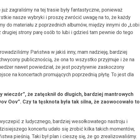
już zagraliśmy na tej trasie były fantastyczne, ponieważ
zystkie nasze wybryki i proszę zwrócić uwagę na to, że każdy
amy do materiału z poprzednich albumów, między innymi do „Łobi
z drugiej strony parę osób to lubi i gdzieś tam pewnie do tego
wprowadziliśmy Państwa w jakiś inny, mam nadzieję, bardziej
hwycony publicznością, że ona to wszystko przyjmuje i że na
nedżer nawet powiedział, że jest pozytywnie zaskoczony
ejsce na koncertach promujących poprzednią płytę. To jest dla
wieczór”, że zatęsknił do długich, bardziej mantrowych
ov Oov”. Czy ta tęsknota była tak silna, że zaowocowało to
 wyczepić z ludycznego, bardziej wesołkowatego nastroju i
zisiejszego koncertu udało się zrobić kilka takich momentów,
wa pieśnią. Taki był plan i cieszę się, że go zrealizowaliśmy.