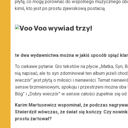
płytę, co mogę porównać do wspólnego muzycznego obcow
kimś, kto jest po prostu zjawiskową postacią.
te dwa wydawnictwa można w jakiś sposób spiąć kl
To ciekawe pytanie. Gro tekstów na płycie „Matka, Syn, 
nią napisać, ale to syn zdominował ten album jeżeli chod
wieczór” jest płytą o miłości i nienawiści. Temat nienaw
sensie brzmieniowym, spokoju i przestrzeni można oba t
Bóg” i „Dobry wieczór” w sensie całości zupełnie się od 
Karim Martusewicz wspominał, że podczas nagrywani
Stwierdził wówczas, że świat się kończy. Czy nowink
prostu żartował?