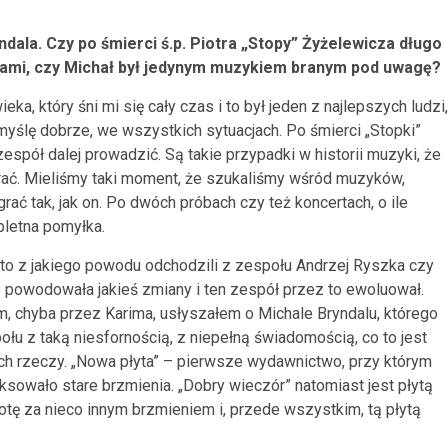
ala. Czy po śmierci ś.p. Piotra „Stopy” Żyżelewicza długo
bnami, czy Michał był jedynym muzykiem branym pod uwagę?
ka, który śni mi się cały czas i to był jeden z najlepszych ludzi,
yślę dobrze, we wszystkich sytuacjach. Po śmierci „Stopki”
zespół dalej prowadzić. Są takie przypadki w historii muzyki, że
grać. Mieliśmy taki moment, że szukaliśmy wśród muzyków,
rać tak, jak on. Po dwóch próbach czy też koncertach, o ile
pletna pomyłka.
na to z jakiego powodu odchodzili z zespołu Andrzej Ryszka czy
 powodowała jakieś zmiany i ten zespół przez to ewoluował.
 chyba przez Karima, usłyszałem o Michale Bryndalu, którego
łu z taką niesfornością, z niepełną świadomością, co to jest
h rzeczy. „Nowa płyta” – pierwsze wydawnictwo, przy którym
iksowało stare brzmienia. „Dobry wieczór” natomiast jest płytą
otę za nieco innym brzmieniem i, przede wszystkim, tą płytą