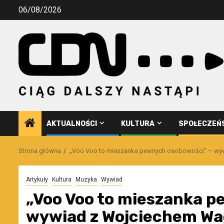
Przejdź
06/08/2026
do
treści
AKTUALNOŚCI
KULTURA
SPOŁECZEŃ
Strona główna
„Voo Voo to mieszanka pewnych osobowości” – wy
Artykuły
Kultura
Muzyka
Wywiad
„Voo Voo to mieszanka p
wywiad z Wojciechem W