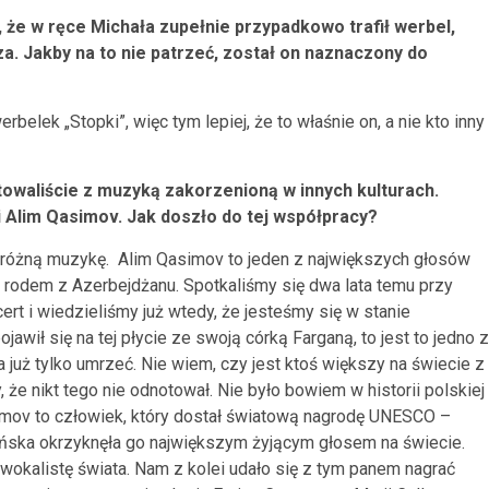
 że w ręce Michała zupełnie przypadkowo trafił werbel,
za. Jakby na to nie patrzeć, został on naznaczony do
erbelek „Stopki”, więc tym lepiej, że to właśnie on, a nie kto inny
waliście z muzyką zakorzenioną w innych kulturach.
 Alim Qasimov. Jak doszło do tej współpracy?
eróżną muzykę. Alim Qasimov to jeden z największych głosów
ą rodem z Azerbejdżanu. Spotkaliśmy się dwa lata temu przy
rt i wiedzieliśmy już wtedy, że jesteśmy się w stanie
awił się na tej płycie ze swoją córką Farganą, to jest to jedno z
już tylko umrzeć. Nie wiem, czy jest ktoś większy na świecie z
 że nikt tego nie odnotował. Nie było bowiem w historii polskiej
imov to człowiek, który dostał światową nagrodę UNESCO –
ńska okrzyknęła go największym żyjącym głosem na świecie.
okalistę świata. Nam z kolei udało się z tym panem nagrać