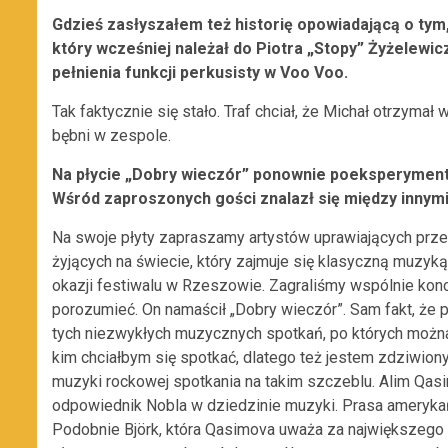
Gdzieś zasłyszałem też historię opowiadającą o tym,
który wcześniej należał do Piotra „Stopy” Żyżelewic
pełnienia funkcji perkusisty w Voo Voo.
Tak faktycznie się stało. Traf chciał, że Michał otrzymał w
bębni w zespole.
Na płycie „Dobry wieczór” ponownie poeksperymento
Wśród zaproszonych gości znalazł się między innymi
Na swoje płyty zapraszamy artystów uprawiających prz
żyjących na świecie, który zajmuje się klasyczną muzyk
okazji festiwalu w Rzeszowie. Zagraliśmy wspólnie konce
porozumieć. On namaścił „Dobry wieczór”. Sam fakt, że poj
tych niezwykłych muzycznych spotkań, po których można 
kim chciałbym się spotkać, dlatego też jestem zdziwiony,
muzyki rockowej spotkania na takim szczeblu. Alim Qas
odpowiednik Nobla w dziedzinie muzyki. Prasa ameryka
Podobnie Björk, która Qasimova uważa za największego w