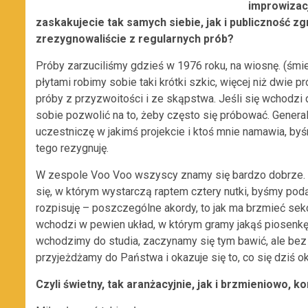
improwizac
zaskakujecie tak samych siebie, jak i publiczność 
zrezygnowaliście z regularnych prób?
Próby zarzuciliśmy gdzieś w 1976 roku, na wiosnę. (śmi
płytami robimy sobie taki krótki szkic, więcej niż dwie 
próby z przyzwoitości i ze skąpstwa. Jeśli się wchodzi 
sobie pozwolić na to, żeby często się próbować. Generalni
uczestniczę w jakimś projekcie i ktoś mnie namawia, byś
tego rezygnuję.
W zespole Voo Voo wszyscy znamy się bardzo dobrze.
się, w którym wystarczą raptem cztery nutki, byśmy podą
rozpisuję – poszczególne akordy, to jak ma brzmieć sekcj
wchodzi w pewien układ, w którym gramy jakąś piosenkę
wchodzimy do studia, zaczynamy się tym bawić, ale bez 
przyjeżdżamy do Państwa i okazuje się to, co się dziś o
Czyli świetny, tak aranżacyjnie, jak i brzmieniowo, ko