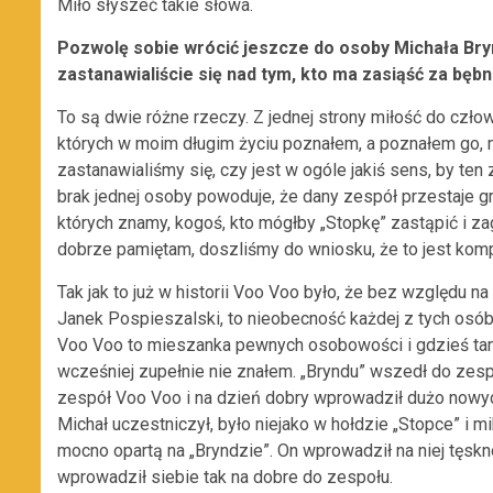
Miło słyszeć takie słowa.
Pozwolę sobie wrócić jeszcze do osoby Michała Brynd
zastanawialiście się nad tym, kto ma zasiąść za bę
To są dwie różne rzeczy. Z jednej strony miłość do człowie
których w moim długim życiu poznałem, a poznałem go, m
zastanawialiśmy się, czy jest w ogóle jakiś sens, by ten 
brak jednej osoby powoduje, że dany zespół przestaje 
których znamy, kogoś, kto mógłby „Stopkę” zastąpić i zag
dobrze pamiętam, doszliśmy do wniosku, że to jest kom
Tak jak to już w historii Voo Voo było, że bez względu 
Janek Pospieszalski, to nieobecność każdej z tych osób
Voo Voo to mieszanka pewnych osobowości i gdzieś tam,
wcześniej zupełnie nie znałem. „Bryndu” wszedł do zespo
zespół Voo Voo i na dzień dobry wprowadził dużo nowyc
Michał uczestniczył, było niejako w hołdzie „Stopce” i m
mocno opartą na „Bryndzie”. On wprowadził na niej tęskn
wprowadził siebie tak na dobre do zespołu.