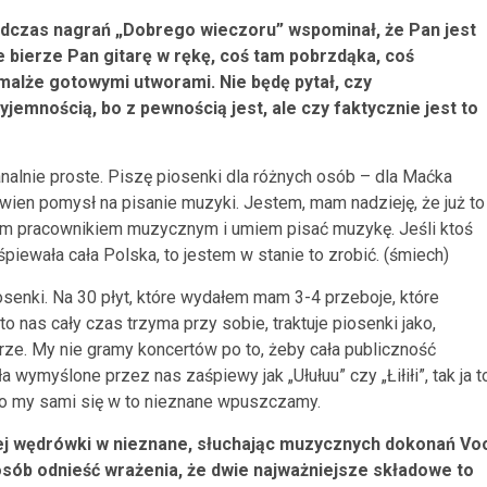
podczas nagrań „Dobrego wieczoru” wspominał, że Pan jest
 bierze Pan gitarę w rękę, coś tam pobrzdąka, coś
malże gotowymi utworami. Nie będę pytał, czy
emnością, bo z pewnością jest, ale czy faktycznie jest to
alnie proste. Piszę piosenki dla różnych osób – dla Maćka
wien pomysł na pisanie muzyki. Jestem, mam nadzieję, że już to
nym pracownikiem muzycznym i umiem pisać muzykę. Jeśli ktoś
śpiewała cała Polska, to jestem w stanie to zrobić. (śmiech)
iosenki. Na 30 płyt, które wydałem mam 3-4 przeboje, które
o nas cały czas trzyma przy sobie, traktuje piosenki jako,
rze. My nie gramy koncertów po to, żeby cała publiczność
 wymyślone przez nas zaśpiewy jak „Ułułuu” czy „Łiłiłi”, tak ja t
 co my sami się w to nieznane wpuszczamy.
ej wędrówki w nieznane, słuchając muzycznych dokonań Vo
osób odnieść wrażenia, że dwie najważniejsze składowe to