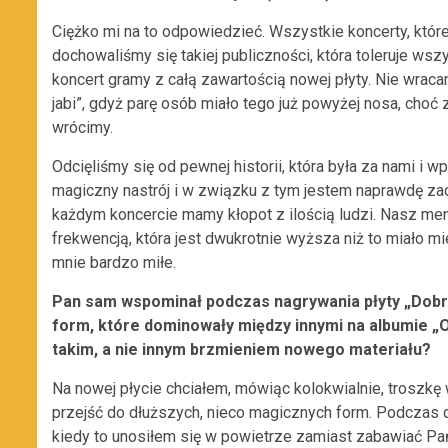
Ciężko mi na to odpowiedzieć. Wszystkie koncerty, które 
dochowaliśmy się takiej publiczności, która toleruje ws
koncert gramy z całą zawartością nowej płyty. Nie wrac
jabi”, gdyż parę osób miało tego już powyżej nosa, choć 
wrócimy.
Odcięliśmy się od pewnej historii, która była za nami i 
magiczny nastrój i w związku z tym jestem naprawdę zac
każdym koncercie mamy kłopot z ilością ludzi. Nasz me
frekwencją, która jest dwukrotnie wyższa niż to miało mi
mnie bardzo miłe.
Pan sam wspominał podczas nagrywania płyty „Dobry 
form, które dominowały między innymi na albumie „O
takim, a nie innym brzmieniem nowego materiału?
Na nowej płycie chciałem, mówiąc kolokwialnie, troszkę
przejść do dłuższych, nieco magicznych form. Podczas d
kiedy to unosiłem się w powietrze zamiast zabawiać Państ