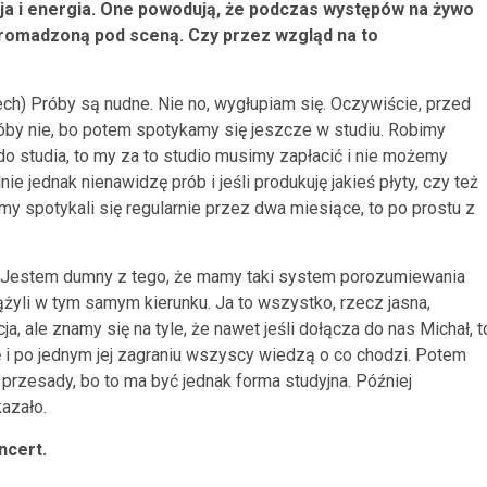
ja i energia. One powodują, że podczas występów na żywo
zgromadzoną pod sceną. Czy przez wzgląd na to
ech) Próby są nudne. Nie no, wygłupiam się. Oczywiście, przed
próby nie, bo potem spotykamy się jeszcze w studiu. Robimy
do studia, to my za to studio musimy zapłacić i nie możemy
e jednak nienawidzę prób i jeśli produkuję jakieś płyty, czy też
my spotykali się regularnie przez dwa miesiące, to po prostu z
 Jestem dumny z tego, że mamy taki system porozumiewania
żyli w tym samym kierunku. Ja to wszystko, rzecz jasna,
a, ale znamy się na tyle, że nawet jeśli dołącza do nas Michał, t
 i po jednym jej zagraniu wszyscy wiedzą o co chodzi. Potem
przesady, bo to ma być jednak forma studyjna. Później
kazało.
ncert.