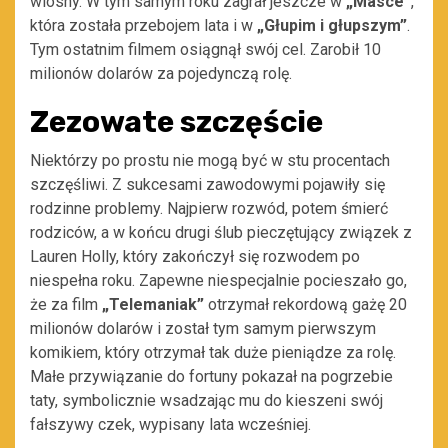
wiosny. W tym samym roku zagrał jeszcze w
„Masce”
,
która została przebojem lata i w
„Głupim i głupszym”
.
Tym ostatnim filmem osiągnął swój cel. Zarobił 10
milionów dolarów za pojedynczą rolę.
Zezowate szczęście
Niektórzy po prostu nie mogą być w stu procentach
szczęśliwi. Z sukcesami zawodowymi pojawiły się
rodzinne problemy. Najpierw rozwód, potem śmierć
rodziców, a w końcu drugi ślub pieczętujący związek z
Lauren Holly, który zakończył się rozwodem po
niespełna roku. Zapewne niespecjalnie pocieszało go,
że za film
„Telemaniak”
otrzymał rekordową gażę 20
milionów dolarów i został tym samym pierwszym
komikiem, który otrzymał tak duże pieniądze za rolę.
Małe przywiązanie do fortuny pokazał na pogrzebie
taty, symbolicznie wsadzając mu do kieszeni swój
fałszywy czek, wypisany lata wcześniej.