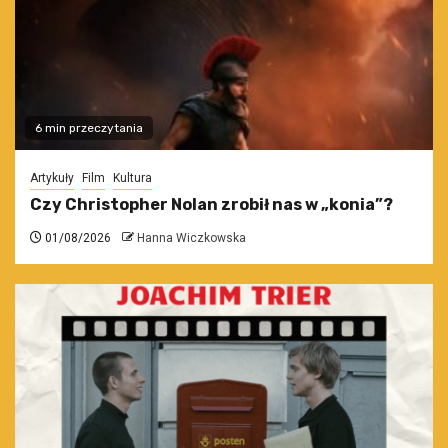
6 min przeczytania
Artykuły
Film
Kultura
Czy Christopher Nolan zrobił nas w „konia”?
01/08/2026
Hanna Wiczkowska