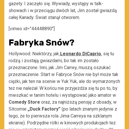
gazety. I zaczęło się. Wywiady, występy w talk-
showach i w przeciągu dwóch lat, Jim został gwiazdą
całej Kanady. Świat stanął otworem.
[vimeo id=”44448890″]
Fabryka Snów?
Hollywood. Niektórzy, jak
Leonardo DiCaprio
, się tu
rodzą i zostają gwiazdami, bo tak im zostało
przeznaczone. Inni, jak Jim Carrey, muszą oszukać
przeznaczenie. Start w Fabryce Snów nie był może tak
ciężki, jak ten na scenie w Yuk Yuk, ale do wymarzonych
też nie należał. W końcu nie przyjeżdża się tu po to, by
mieszkać w tanim hotelu i występować jako amator w
Comedy Store
oraz, za najniższą pensję z obsady, w
Sitcomie
„Duck Factory”
(po latach znanym jedynie z
tego, że to pierwsza rola Jima Carreya na szklanym
ekranie). Podrzędne rólki w kinowych produkcjach też