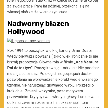
role, negocjował stawki, aż w końcu dostanie tę kwotę
za swoją pracę. Parę lat później, przekonał się na
własnej skórze, że wiara czyni cuda.
Nadworny błazen
Hollywood
Rok 1994 to początek wielkiej kariery Jima. Dostał
wtedy pierwszą poważną (jakkolwiek ironicznie to nie
brzmi) propozycję. Głowna rola w filmie
„Ace Ventura:
Psi detektyw”
. Początkowo ją… odrzucił. Nie podobał
mu się scenariusz. Po długich negocjacjach dostał
pozwolenie na wprowadzenie korekt wedle własnego
uznania, nie naruszając głównego wątku. Poszedł o
krok dalej. Zmienił wszystko, poza motywem
przewodnim. Krytycy rwali włosy z głowy. Ludzie walili
do kin drzwiami i oknami, a film okazał się hitem