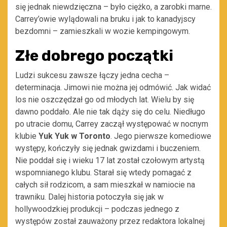
się jednak niewdzięczna – było ciężko, a zarobki marne.
Carrey’owie wylądowali na bruku i jak to kanadyjscy
bezdomni – zamieszkali w wozie kempingowym.
Złe dobrego początki
Ludzi sukcesu zawsze łączy jedna cecha –
determinacja. Jimowi nie można jej odmówić. Jak widać
los nie oszczędzał go od młodych lat. Wielu by się
dawno poddało. Ale nie tak dąży się do celu. Niedługo
po utracie domu, Carrey zaczął występować w nocnym
klubie
Yuk Yuk w Toronto
. Jego pierwsze komediowe
występy, kończyły się jednak gwizdami i buczeniem.
Nie poddał się i wieku 17 lat został czołowym artystą
wspomnianego klubu. Starał się wtedy pomagać z
całych sił rodzicom, a sam mieszkał w namiocie na
trawniku. Dalej historia potoczyła się jak w
hollywoodzkiej produkcji – podczas jednego z
występów został zauważony przez redaktora lokalnej