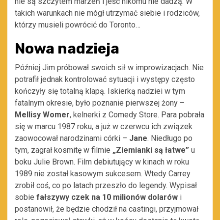
nie są szczytem marzeń i jeść nikomu nie dadzą. W
takich warunkach nie mógł utrzymać siebie i rodziców,
którzy musieli powrócić do Toronto…
Nowa nadzieja
Później Jim próbował swoich sił w improwizacjach. Nie
potrafił jednak kontrolować sytuacji i występy często
kończyły się totalną klapą. Iskierką nadziei w tym
fatalnym okresie, było poznanie pierwszej żony –
Mellisy Womer
, kelnerki z Comedy Store. Para pobrała
się w marcu 1987 roku, a już w czerwcu ich związek
zaowocował narodzinami córki –
Jane
. Niedługo po
tym, zagrał kosmitę w filmie
„Ziemianki są łatwe”
u
boku Julie Brown. Film debiutujący w kinach w roku
1989 nie został kasowym sukcesem. Wtedy Carrey
zrobił coś, co po latach przeszło do legendy. Wypisał
sobie
fałszywy czek na 10 milionów dolarów
i
postanowił, że będzie chodził na castingi, przyjmował