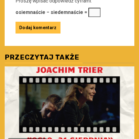
Proszę wpisać odpowiedź cyframi:
osiemnaście − siedemnaście =
PRZECZYTAJ TAKŻE