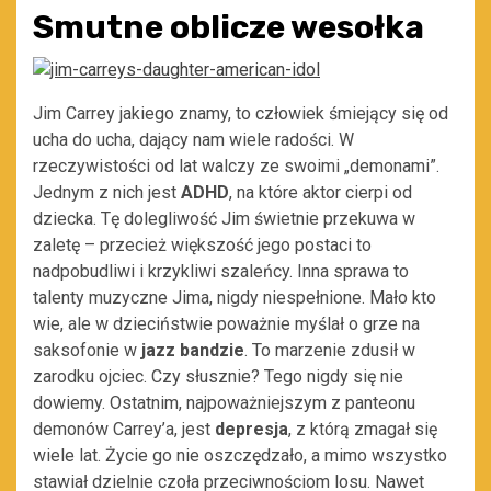
Smutne oblicze wesołka
Jim Carrey jakiego znamy, to człowiek śmiejący się od
ucha do ucha, dający nam wiele radości. W
rzeczywistości od lat walczy ze swoimi „demonami”.
Jednym z nich jest
ADHD
, na które aktor cierpi od
dziecka. Tę dolegliwość Jim świetnie przekuwa w
zaletę – przecież większość jego postaci to
nadpobudliwi i krzykliwi szaleńcy. Inna sprawa to
talenty muzyczne Jima, nigdy niespełnione. Mało kto
wie, ale w dzieciństwie poważnie myślał o grze na
saksofonie w
jazz bandzie
. To marzenie zdusił w
zarodku ojciec. Czy słusznie? Tego nigdy się nie
dowiemy. Ostatnim, najpoważniejszym z panteonu
demonów Carrey’a, jest
depresja
, z którą zmagał się
wiele lat. Życie go nie oszczędzało, a mimo wszystko
stawiał dzielnie czoła przeciwnościom losu. Nawet