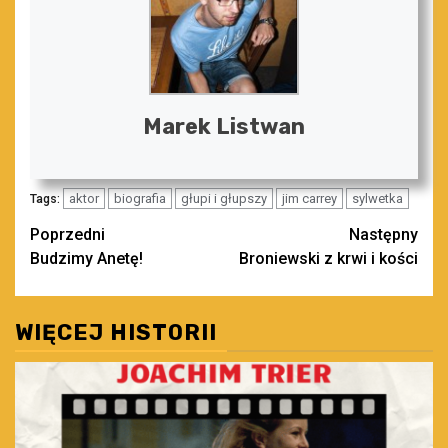
Marek Listwan
aktor
biografia
głupi i głupszy
jim carrey
sylwetka
Tags:
Zobacz
Poprzedni
Następny
Budzimy Anetę!
Broniewski z krwi i kości
wpisy
WIĘCEJ HISTORII