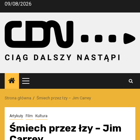
Przejdź
09/08/2026
do
treści
Menu
główne
Strona główna
Śmiech przez łzy – Jim Carrey
Artykuły
Film
Kultura
Śmiech przez łzy – Jim
Carrey