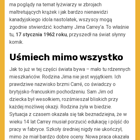
ma poglądy na temat łyżwiarzy w zbrojach
maltretujących krążek i jak bardzo nienawidzi
kanadyjskiego idola nastolatek, wszyscy mogą
zgodnie stwierdzić: kochamy Jima Carrey’a. To właśnie
tu,
17 stycznia 1962 roku
, przyszedł na świat słynny
komik.
Uśmiech mimo wszystko
Jak to już w tej części świata bywa – mało tu rdzennych
mieszkańców. Rodzina Jima nie jest wyjątkiem. Ich
prawdziwe nazwisko brzmi Carré, co świadczy o
brytyjsko-francuskim pochodzeniu. Sam Jim od
dziecka był wesołkiem, rozśmieszał bliskich przy
każdej możliwej okazji. Rodzina żyła w biedzie.
Sytuacja z czasem okazała się tak beznadziejna, że w
wieku 14 lat Carrey musiał porzucić edukację i pójść do
pracy w fabryce. Szkoły średniej nigdy nie ukończył,
mimo że miał bardzo dobre oceny. Nowa praca okazała