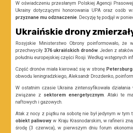
W oświadczeniu przesłanym Polskiej Agencji Prasowej
Ukrainy dotyczącymi honorowania UPA oraz osób wsp
przyznane mu odznaczenie
. Decyzję tę podjął w ponie
Ukraińskie drony zmierzał
Rosyjskie Ministerstwo Obrony poinformowało, że 
przechwyciły
376 ukraińskich dronów
. Jeden z ataków
południu europejskiej części Rosji. Według wstępnych in
Część dronów miała kierować się w stronę
Petersburg
obwodu leningradzkiego, Aleksandr Drozdenko, poinfor
W ostatnim czasie Ukraina zintensyfikowała działani
związane z
sektorem energetycznym
. Ataki te m
naftowych i gazowych.
Atak z nocy z piątku na sobotę nie był jedynym w tym
obiekt paliwowy
w Kraju Krasnodarskim, w rafinerii zna
środę (3 czerwca), w pierwszym dniu forum ekonomi