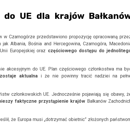
e do UE dla krajów Bałkanó
w w Czarnogórze przedstawiono propozycję opracowaną prze
m jak Albania, Bośnia and Hercegowina, Czarnogóra, Macedoni
nii Europejskiej oraz
częściowego
dostępu
do
jednoliteg
esie akcesyjnym do UE. Plan częściowego członkostwa ma by
zostaje
aktualna
i że nie powinny tracić nadziei na pełn
aństw członkowskich UE. Jednocześnie pojawiają się obawy, ż
pieszy
faktyczne
przystąpienie
krajów
Bałkanów Zachodnic
eślił, że Europa musi „dotrzymać obietnic” złożonych państwo