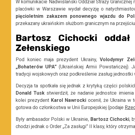
W komunikacie Nadwiślański Oddział Straży Granicznej 
placówki w Warszawie wydał decyzję o natychmiast
pięcioletnim zakazem ponownego wjazdu do Pol
przekazany ukraińskim służbom granicznym na przejści
Bartosz Cichocki oddał
Zełenskiego
Pod koniec maja prezydent Ukrainy,
Volodymyr
Zel
„Bohaterów UPA”
(Ukraińskiej Armii Powstańczej). J
tradycji wojskowych oraz podkreślenie zasług jednostki 
Decyzja ta spotkała się jednak z krytyką części polski
Donald
Tusk
stwierdził, że nadanie jednostce imieni
kolei prezydent
Karol
Nawrocki
ocenił, że Ukraina w t
gotowa do członkostwa w Unii Europejskiej (podaje
Rzec
Były ambasador Polski w Ukrainie,
Bartosz
Cichocki
, 
chodzi jednak o Order „Za zasługi” II klasy, który otrz