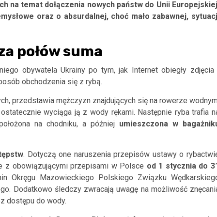
tach na temat dołączenia nowych państw do Unii Europejskiej
emysłowe oraz o absurdalnej, choć mało zabawnej, sytuacj
 za połów suma
ego obywatela Ukrainy po tym, jak Internet obiegły zdjęcia 
posób obchodzenia się z rybą.
ych, przedstawia mężczyzn znajdujących się na rowerze wodnym
ostatecznie wyciąga ją z wody rękami. Następnie ryba trafia n
 położona na chodniku, a później
umieszczona w bagażnik
tępstw
. Dotyczą one naruszenia przepisów ustawy o rybactwi
ie z obowiązującymi przepisami w Polsce
od 1 stycznia do 3
min Okręgu Mazowieckiego Polskiego Związku Wędkarskieg
cego. Dodatkowo śledczy zwracają uwagę na możliwość znęcani
ez dostępu do wody.