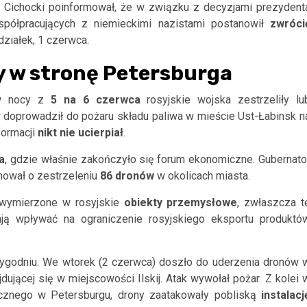
 Cichocki poinformował, że w związku z decyzjami prezydent
ółpracujących z niemieckimi nazistami postanowił
zwróci
działek, 1 czerwca.
y w stronę Petersburga
w nocy z
5 na 6 czerwca
rosyjskie wojska zestrzeliły lu
 doprowadził do pożaru składu paliwa w mieście Ust-Łabinsk n
formacji
nikt nie ucierpiał
.
a
, gdzie właśnie zakończyło się forum ekonomiczne. Gubernato
mował o zestrzeleniu
86 dronów
w okolicach miasta.
a wymierzone w rosyjskie
obiekty
przemysłowe
, zwłaszcza t
ają wpływać na ograniczenie rosyjskiego eksportu produktó
 tygodniu. We wtorek (2 czerwca) doszło do uderzenia dronów 
jdującej się w miejscowości Ilskij. Atak wywołał pożar. Z kolei 
cznego w Petersburgu, drony zaatakowały pobliską
instalacj