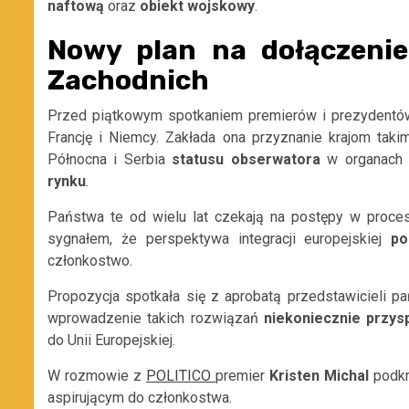
naftową
oraz
obiekt
wojskowy
.
Nowy plan na dołączeni
Zachodnich
Przed piątkowym spotkaniem premierów i prezydentó
Francję i Niemcy. Zakłada ona przyznanie krajom taki
Północna i Serbia
statusu
obserwatora
w organach U
rynku
.
Państwa te od wielu lat czekają na postępy w proc
sygnałem, że perspektywa integracji europejskiej
po
członkostwo.
Propozycja spotkała się z aprobatą przedstawicieli p
wprowadzenie takich rozwiązań
niekoniecznie
przys
do Unii Europejskiej.
W rozmowie z
POLITICO
premier
Kristen
Michal
podkr
aspirującym do członkostwa.