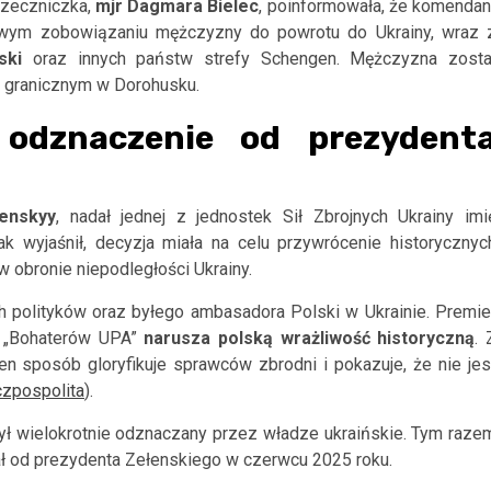
rzeczniczka,
mjr Dagmara Bielec
, poinformowała, że komendan
owym zobowiązaniu mężczyzny do powrotu do Ukrainy, wraz 
ski
oraz innych państw strefy Schengen. Mężczyzna zosta
u granicznym w Dorohusku.
 odznaczenie od prezydent
enskyy
, nadał jednej z jednostek Sił Zbrojnych Ukrainy imi
ak wyjaśnił, decyzja miała na celu przywrócenie historycznyc
w obronie niepodległości Ukrainy.
ch polityków oraz byłego ambasadora Polski w Ukrainie. Premie
a „Bohaterów UPA”
narusza polską wrażliwość historyczną
. 
en sposób gloryfikuje sprawców zbrodni i pokazuje, że nie jes
zpospolita
).
był wielokrotnie odznaczany przez władze ukraińskie. Tym raze
ymał od prezydenta Zełenskiego w czerwcu 2025 roku.