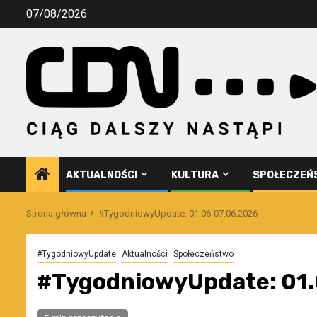
Przejdź
07/08/2026
do
treści
AKTUALNOŚCI
KULTURA
SPOŁECZEŃ
Strona główna
#TygodniowyUpdate: 01.06-07.06.2026
#TygodniowyUpdate
Aktualności
Społeczeństwo
#TygodniowyUpdate: 01