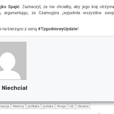
ojko
Spajić
. Zaznaczył, że nie chciałby, aby jego kraj otrzyma
a, argumentując, że Czarnogóra „wypełniła wszystkie swoj
.
e na bierząco z serią
#TygodniowyUpdate
!
 Niechciał
rancja
Niemcy
polityka
polska
Rosja
UE
Ukraina