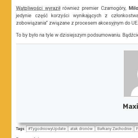
Wątpliwości wyraził
również premier Czarnogóry,
Mil
jedynie część korzyści wynikających z członkostw
zobowiązania” związane z procesem akcesyjnym do UE
To by było na tyle w dzisiejszym podsumowaniu. Bądźci
Maxi
#TygodniowyUpdate
atak dronów
Bałkany Zachodnie
F
Tags: