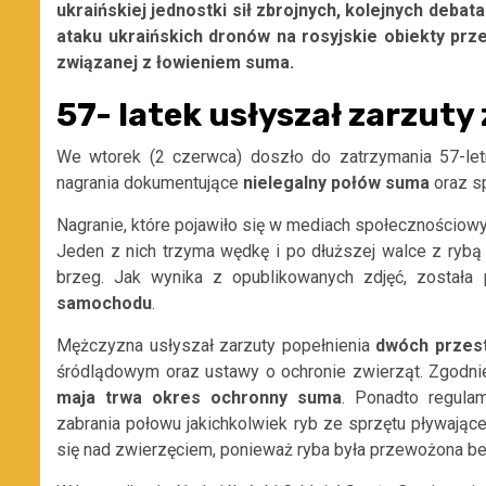
ukraińskiej jednostki sił zbrojnych, kolejnych deba
ataku ukraińskich dronów na rosyjskie obiekty prz
związanej z łowieniem suma.
57- latek usłyszał zarzuty
We wtorek (2 czerwca) doszło do zatrzymania 57-letni
nagrania dokumentujące
nielegalny połów suma
oraz s
Nagranie, które pojawiło się w mediach społecznościow
Jeden z nich trzyma wędkę i po dłuższej walce z rybą 
brzeg. Jak wynika z opublikowanych zdjęć, została
samochodu
.
Mężczyzna usłyszał zarzuty popełnienia
dwóch
przes
śródlądowym oraz ustawy o ochronie zwierząt. Zgodn
maja trwa okres ochronny suma
. Ponadto regula
zabrania połowu jakichkolwiek ryb ze sprzętu pływają
się nad zwierzęciem, ponieważ ryba była przewożona b