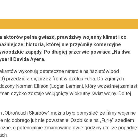
ta aktorów pełna gwiazd, prawdziwy wojenny klimat i co
ważniejsze: historia, której nie przyćmiły komercyjne
lywoodzkie zapędy. Po długiej przerwie powraca „Na dwa
yserii Davida Ayera.
 aliantów wykonują ostateczne natarcie na nazistów pod
) przedziera się przez front w czołgu Furia. Do zgranych
dczony Norman Ellison (Logan Lerman), który wcześniej zamiast
rman szybko zostaje wciągnięty w okrutny świat wojny. Do tej
pich „Obrońcach Skarbów” można było pomyśleć, że filmy wojenne
cie nic dobrego już nie powstanie. Osobiście na „Furię” szedłem
czne, o potencjalnie zmarnowane dwie godziny i to, że popadnę
ach.