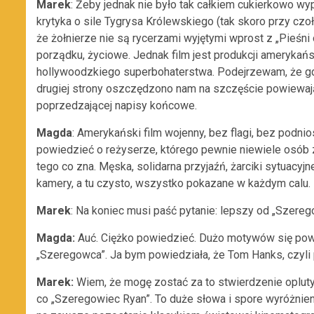
Marek
: Żeby jednak nie było tak całkiem cukierkowo w
krytyka o sile Tygrysa Królewskiego (tak skoro przy czo
że żołnierze nie są rycerzami wyjętymi wprost z „Pieśni o
porządku, życiowe. Jednak film jest produkcji ameryka
hollywoodzkiego superbohaterstwa. Podejrzewam, że gdy
drugiej strony oszczędzono nam na szczęście powiewające
poprzedzającej napisy końcowe.
Magda
: Amerykański film wojenny, bez flagi, bez podnios
powiedzieć o reżyserze, którego pewnie niewiele osób zn
tego co zna. Męska, solidarna przyjaźń, żarciki sytuacyjn
kamery, a tu czysto, wszystko pokazane w każdym calu. B
Marek
: Na koniec musi paść pytanie: lepszy od „Szere
Magda:
Auć. Ciężko powiedzieć. Dużo motywów się powta
„Szeregowca”. Ja bym powiedziała, że Tom Hanks, czyli 
Marek:
Wiem, że mogę zostać za to stwierdzenie opluty,
co „Szeregowiec Ryan”. To duże słowa i spore wyróżnien