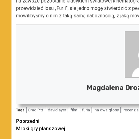
na zawsze pozostanie klasykiem światowej kinematograf
przewidzieć losu „Furii”, ale jedno mogę stwierdzić z p
mówilibyśmy o nim z taką samą nabożnością, z jaką mów
Magdalena Droz
Brad Pitt
david ayer
film
furia
na dwa głosy
recenzja
Tags:
Zobacz
Poprzedni
Mroki gry planszowej
wpisy