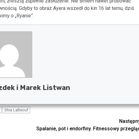
ii, zresztą zupełnie zasłużenie. Nie śmiem nawet próbować
ewnością. Gdyby to obraz Ayera wszedł do kin 16 lat temu, dziś
imy o „Ryanie”.
dek i Marek Listwan
Shia LaBeouf
Następn
Spalanie, pot i endorfiny. Fitnessowy przeglą