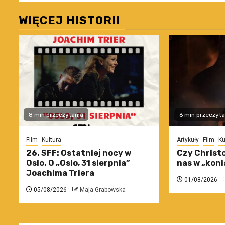
WIĘCEJ HISTORII
8 min przeczytania
6 min przeczyta
Film
Kultura
Artykuły
Film
Ku
26. SFF: Ostatniej nocy w
Czy Christo
Oslo. O „Oslo, 31 sierpnia”
nas w „koni
Joachima Triera
01/08/2026
05/08/2026
Maja Grabowska