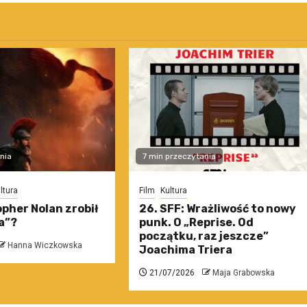
nia
7 min przeczytania
ltura
Film
Kultura
pher Nolan zrobił
26. SFF: Wrażliwość to nowy
a”?
punk. O „Reprise. Od
początku, raz jeszcze”
Hanna Wiczkowska
Joachima Triera
21/07/2026
Maja Grabowska