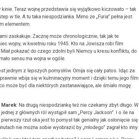
 w kinie. Teraz wojnę przedstawia się wyjątkowo kiczowato – tak
ep w tle. A tu taka niespodzianka. Mimo że „Furia” pełna jest
dym elementem.
jami zaskakuje. Zacznę może chronologicznie, tak jak te
niec wojny, w kwietniu roku 1945. Kto na Jowisza robi film
 Miał pokazać do czego zdolni byli Niemcy u kresu konfliktu, do
k mało sensu ma wojna w ogóle.
jest jednym z lepszych pomysłów. Omija się cały patos. Idąc za
sprawnie wbija się w kulminacyjny moment i dzięki temu jego film
 co może być dla niektórych zastanawiające, ale śmiało mogę
Marek
: Na drugą niespodziankę też nie czekamy zbyt długo. W
jednej z głównych ról wystąpił sam „Percy Jackson”. I o ile na
pierwszy rzut oka jest to pomysł tak genialny jak osłonięcie się
nutach nie można sobie wyobrazić by „młodego” zagrał kto inny.