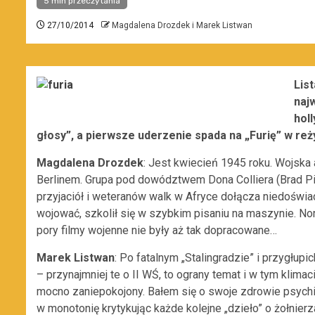
5 min przeczytania
27/10/2014
Magdalena Drozdek i Marek Listwan
Lis
naj
hol
głosy”, a pierwsze uderzenie spada na „Furię” w reż
Magdalena Drozdek
: Jest kwiecień 1945 roku. Wojska
Berlinem. Grupa pod dowództwem Dona Colliera (Brad Pitt
przyjaciół i weteranów walk w Afryce dołącza niedoświa
wojować, szkolił się w szybkim pisaniu na maszynie. No
pory filmy wojenne nie były aż tak dopracowane…
Marek Listwan
: Po fatalnym „Stalingradzie” i przygłu
– przynajmniej te o II WŚ, to ograny temat i w tym klima
mocno zaniepokojony. Bałem się o swoje zdrowie psychi
w monotonię krytykując każde kolejne „dzieło” o żołnierz