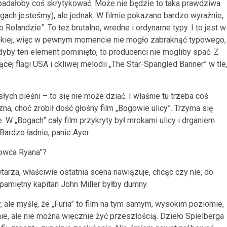
ypadałoby coś skrytykować. Może nie będzie to taka prawdziwa
łgach jesteśmy), ale jednak. W filmie pokazano bardzo wyraźnie,
 Rolandzie”. To też brutalne, wredne i ordynarne typy. I to jest w
ńskiej, więc w pewnym momencie nie mogło zabraknąć typowego,
by ten element pominięto, to producenci nie mogliby spać. Z
j flagi USA i ckliwej melodii „The Star-Spangled Banner” w tle
łych pieśni – to się nie może dziać. I właśnie tu trzeba coś
a, choć zrobił dość głośny film „Bogowie ulicy”. Trzyma się
e. W „Bogach” cały film przykryty był mrokami ulicy i drganiem
ardzo ładnie, panie Ayer.
gowca Ryana”?
rza, właściwie ostatnia scena nawiązuje, chcąc czy nie, do
pamiętny kapitan John Miller byłby dumny.
 ale myślę, że „Furia” to film na tym samym, wysokim poziomie,
ie, ale nie można wiecznie żyć przeszłością. Dzieło Spielberga