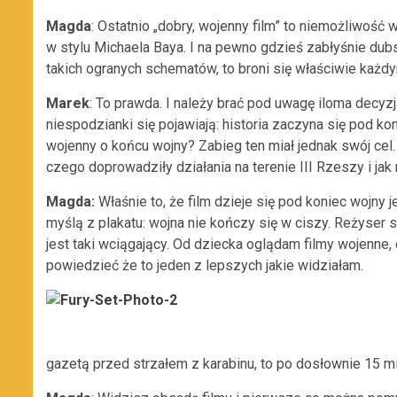
Magda
: Ostatnio „dobry, wojenny film” to niemożliwość
w stylu Michaela Baya. I na pewno gdzieś zabłyśnie dubst
takich ogranych schematów, to broni się właściwie każ
Marek
: To prawda. I należy brać pod uwagę iloma decyz
niespodzianki się pojawiają: historia zaczyna się pod ko
wojenny o końcu wojny? Zabieg ten miał jednak swój cel.
czego doprowadziły działania na terenie III Rzeszy i ja
Magda:
Właśnie to, że film dzieje się pod koniec wojny 
myślą z plakatu: wojna nie kończy się w ciszy. Reżyser 
jest taki wciągający. Od dziecka oglądam filmy wojenne,
powiedzieć że to jeden z lepszych jakie widziałam.
gazetą przed strzałem z karabinu, to po dosłownie 15 mi