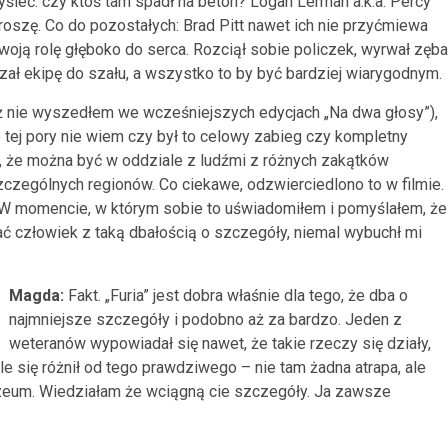
śleć: czy ktoś tam spadł na beton? Logan Lerman a.k.a. Percy
proszę. Co do pozostałych: Brad Pitt nawet ich nie przyćmiewa
oją rolę głęboko do serca. Rozciął sobie policzek, wyrwał zęba
ał ekipę do szału, a wszystko to by być bardziej wiarygodnym.
już nie wyszedłem we wcześniejszych edycjach „Na dwa głosy”),
o tej pory nie wiem czy był to celowy zabieg czy kompletny
za, że można być w oddziale z ludźmi z różnych zakątków
zczególnych regionów. Co ciekawe, odzwierciedlono to w filmie.
 W momencie, w którym sobie to uświadomiłem i pomyślałem, że
ć człowiek z taką dbałością o szczegóły, niemal wybuchł mi
Magda:
Fakt. „Furia” jest dobra właśnie dla tego, że dba o
najmniejsze szczegóły i podobno aż za bardzo. Jeden z
weteranów wypowiadał się nawet, że takie rzeczy się działy,
e się różnił od tego prawdziwego – nie tam żadna atrapa, ale
uzeum. Wiedziałam że wciągną cie szczegóły. Ja zawsze