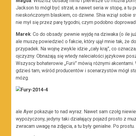
Magda
: Widzisz obsadę filmu i pierwsze co można pomy
Jackson to mógł być strzał, a nawet seria w stopę, a tu 
nieskończonym blaskiem, co dziwne. Shia wziął sobie sw
nie mył się przez parę tygodni, czym podobno doprowadz
Marek
: Co do obsady: pewnie wyjdę na dziwaka (o ile 
ale muszę powiedzieć o fakcie, który ujął mnie tak, że d
przypadek. Na wojnę zwykle idzie „cały kraj”, co oznac
ojczyzny. Obnażają się wtedy naleciałości językowe pos
Wszyscy bohaterowie „Furii” mówią różnymi akcentami.
gdzieś tam, wśród producentów i scenarzystów mógł sta
mózg.
ale Ayer pokazuje to nad wyraz. Nawet sam czołg niewiel
wypożyczony, jedyny taki działający pojazd prosto z m
zwracam uwagę na zdjęcia, a tu były genialne. Po prostu.