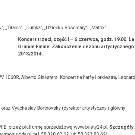
ów”, „Titanic”, „Dumka”, „Dziecko Rosemary”, „Matrix”.
Koncert trzeci, część I – 6 czerwca, godz. 19.00. La
Grande Finale. Zakończenie sezonu artystycznego
2013/2014.
 1060R, Alberto Ginastera: Koncert na harfę i orkiestrę, Leonar
 oraz Vyacheslav Bortnovsky (dyrektor artystyczny i główny
FB, przez platformę sprzedażową www.bilety24.pl.
Szczegóły
armonia.gda.pl, tel. 58 320 62 62 lub 58 323 83 62).