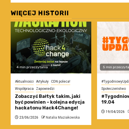
WIĘCEJ HISTORII
4 min przeczytania
5 min przeczyta
Aktualności
Artykuły
CDN poleca!
#TygodniowyUpd
Współpraca
Zapowiedzi
Społeczeństwo
Zobaczyć Bałtyk takim, jaki
#Tygodniow
być powinien – kolejna edycja
19.04
hackatonu Hack4Change!
19/04/2026
23/06/2026
Natalia Maziakowska