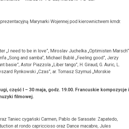
prezentacyjną Marynarki Wojennej pod kierownictwem kmdr.
r „I need to be in love”, Miroslav Juchelka „Optimisten Marsch”
onfa „Song and samba”, Michael Bublé „Feeling good”, Jerzy
nt basie”, Astor Piazzola „Liber tango”, H. Giraud, G. Auric, L.
, Ryszard Rynkowski „Czas”, ar. Tomasz Szymuś „Morskie
ugi, część I – 30 maja, godz. 19.00. Francuskie kompozycje 
uzyki filmowej.
oraz Taniec cygański Carmen, Pablo de Sarasate: Zapatedo,
duction at rondo capriccioso oraz Dance macabre, Jules