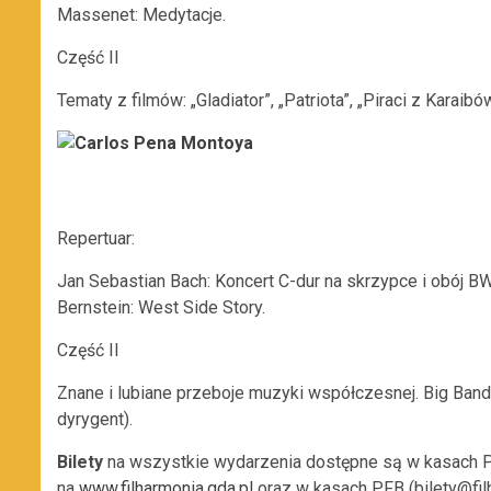
Massenet: Medytacje.
Część II
Tematy z filmów: „Gladiator”, „Patriota”, „Piraci z Karaib
Repertuar:
Jan Sebastian Bach: Koncert C-dur na skrzypce i obój BWV
Bernstein: West Side Story.
Część II
Znane i lubiane przeboje muzyki współczesnej. Big Band
dyrygent).
Bilety
na wszystkie wydarzenia dostępne są w kasach P
na
www.filharmonia.gda.pl
oraz w kasach PFB (bilety@filh