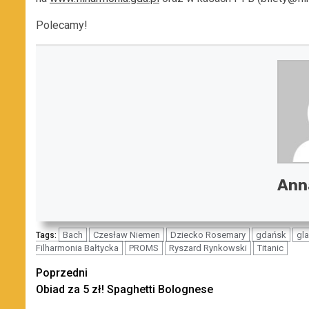
Polecamy!
Anna
Bach
Czesław Niemen
Dziecko Rosemary
gdańsk
gla
Tags:
Filharmonia Bałtycka
PROMS
Ryszard Rynkowski
Titanic
Zobacz
Poprzedni
Obiad za 5 zł! Spaghetti Bolognese
wpisy