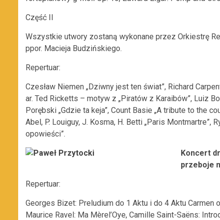
Część II
Wszystkie utwory zostaną wykonane przez Orkiestrę Re
ppor. Macieja Budzińskiego.
Repertuar:
Czesław Niemen „Dziwny jest ten świat”, Richard Carpente
ar. Ted Ricketts – motyw z „Piratów z Karaibów”, Luiz B
Porębski „Gdzie ta keja”, Count Basie „A tribute to the cou
Abel, P. Louiguy, J. Kosma, H. Betti „Paris Montmartre”
opowieści”.
Koncert dr
przeboje m
Repertuar:
Georges Bizet: Preludium do 1 Aktu i do 4 Aktu Carmen 
Maurice Ravel: Ma Mèrel’Oye, Camille Saint-Saëns: Intro