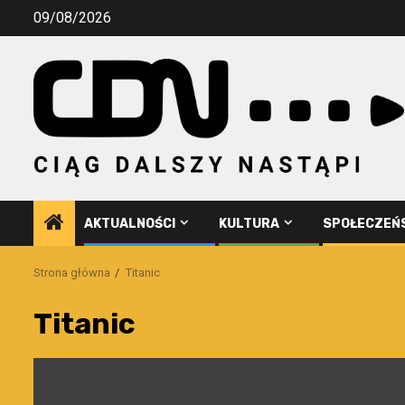
Przejdź
09/08/2026
do
treści
AKTUALNOŚCI
KULTURA
SPOŁECZEŃ
Strona główna
Titanic
Titanic