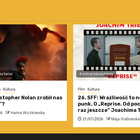
zytania
6 min przeczytania
m
Kultura
Film
Kultura
stopher Nolan zrobił nas
26. SFF: Wrażliwość to 
”?
punk. O „Reprise. Od po
raz jeszcze” Joachima T
26
Hanna Wiczkowska
21/07/2026
Maja Grabowska