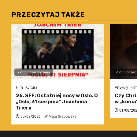
PRZECZYTAJ TAKŻE
7 min przeczytania
6 min przec
Film
Kultura
Artykuły
Fil
26. SFF: Ostatniej nocy w Oslo. O
Czy Chri
„Oslo, 31 sierpnia” Joachima
w „konia
Triera
01/08/20
05/08/2026
Maja Grabowska