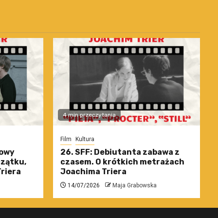
4 min przeczytania
Film
Kultura
nowy
26. SFF: Debiutanta zabawa z
czątku,
czasem. O krótkich metrażach
riera
Joachima Triera
14/07/2026
Maja Grabowska