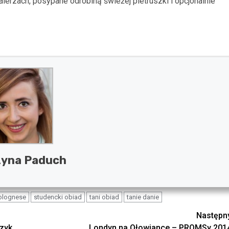
lerzach, posypane odrobiną świeżej pietruszki i opcjonalnie
zyna Paduch
bolognese
studencki obiad
tani obiad
tanie danie
Następn
zyk
Londyn na Ołowiance – PROMSy 201