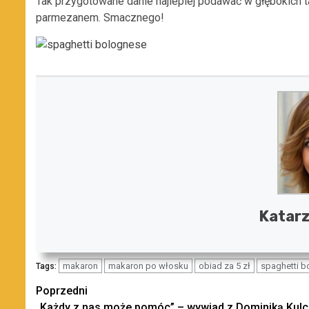
Tak przygotowane danie najlepiej podawać w głębokich ta
parmezanem. Smacznego!
Katar
makaron
makaron po włosku
obiad za 5 zł
spaghetti 
Tags:
Zobacz
Poprzedni
„Każdy z nas może pomóc” – wywiad z Dominiką Kulc