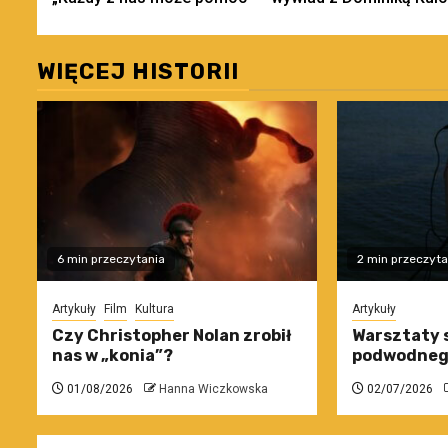
wpisy
WIĘCEJ HISTORII
6 min przeczytania
2 min przeczyta
Artykuły
Film
Kultura
Artykuły
Czy Christopher Nolan zrobił
Warsztaty 
nas w „konia”?
podwodneg
01/08/2026
Hanna Wiczkowska
02/07/2026