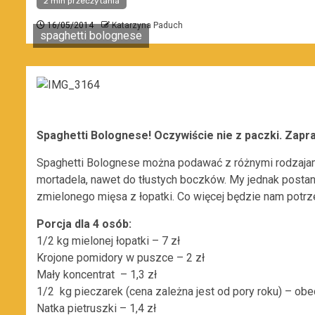
2 min przeczytania
16/05/2014
Katarzyna Paduch
spaghetti bolognese
Spaghetti Bolognese! Oczywiście nie z paczki. Zapr
Spaghetti Bolognese można podawać z różnymi rodzajam
mortadela, nawet do tłustych boczków. My jednak posta
zmielonego mięsa z łopatki. Co więcej będzie nam potr
Porcja dla 4 osób:
1/2 kg mielonej łopatki – 7 zł
Krojone pomidory w puszce – 2 zł
Mały koncentrat – 1,3 zł
1/2 kg pieczarek (cena zależna jest od pory roku) – obec
Natka pietruszki – 1,4 zł