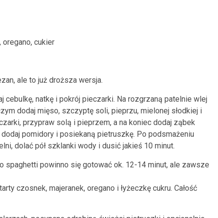
, oregano, cukier
an, ale to już droższa wersja.
cebulkę, natkę i pokrój pieczarki. Na rozgrzaną patelnie wlej
o czym dodaj mięso, szczyptę soli, pieprzu, mielonej słodkiej i
eczarki, przypraw solą i pieprzem, a na koniec dodaj ząbek
 dodaj pomidory i posiekaną pietruszkę. Po podsmażeniu
ni, dolać pół szklanki wody i dusić jakieś 10 minut.
o spaghetti powinno się gotować ok. 12-14 minut, ale zawsze
tarty czosnek, majeranek, oregano i łyżeczkę cukru. Całość