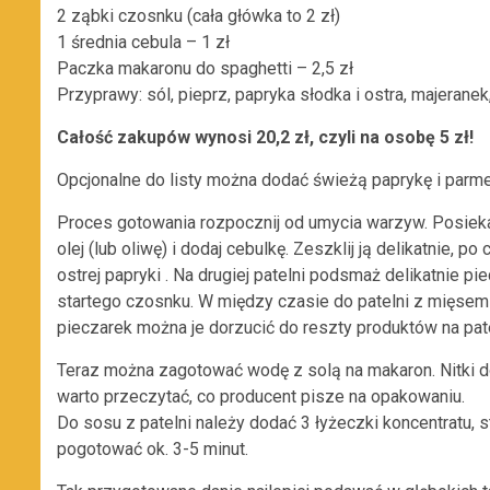
2 ząbki czosnku (cała główka to 2 zł)
1 średnia cebula – 1 zł
Paczka makaronu do spaghetti – 2,5 zł
Przyprawy: sól, pieprz, papryka słodka i ostra, majeranek
Całość zakupów wynosi 20,2 zł, czyli na osobę 5 zł!
Opcjonalne do listy można dodać świeżą paprykę i parmez
Proces gotowania rozpocznij od umycia warzyw. Posiekaj 
olej (lub oliwę) i dodaj cebulkę. Zeszklij ją delikatnie, p
ostrej papryki . Na drugiej patelni podsmaż delikatnie pi
startego czosnku. W między czasie do patelni z mięsem
pieczarek można je dorzucić do reszty produktów na patel
Teraz można zagotować wodę z solą na makaron. Nitki d
warto przeczytać, co producent pisze na opakowaniu.
Do sosu z patelni należy dodać 3 łyżeczki koncentratu, s
pogotować ok. 3-5 minut.