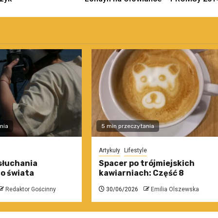
nia
5 min przeczytania
Artykuły
Lifestyle
słuchania
Spacer po trójmiejskich
o świata
kawiarniach: Część 8
Redaktor Gościnny
30/06/2026
Emilia Olszewska