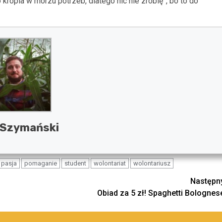
kropla w morzu potrzeb, dlatego nic nie zrobię”, bo to do
 Szymański
pasja
pomaganie
student
wolontariat
wolontariusz
Następn
Obiad za 5 zł! Spaghetti Bolognes