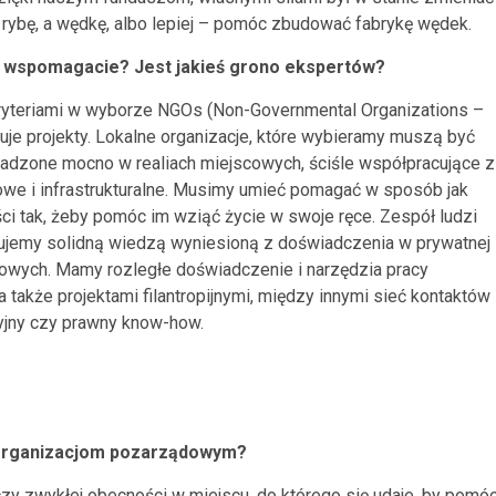
ać rybę, a wędkę, albo lepiej – pomóc zbudować fabrykę wędek.
re wspomagacie? Jest jakieś grono ekspertów?
kryteriami w wyborze NGOs (Non-Governmental Organizations –
zuje projekty. Lokalne organizacje, które wybieramy muszą być
sadzone mocno w realiach miejscowych, ściśle współpracujące z
owe i infrastrukturalne. Musimy umieć pomagać w sposób jak
ci tak, żeby pomóc im wziąć życie w swoje ręce. Zespół ludzi
ujemy solidną wiedzą wyniesioną z doświadczenia w prywatnej
dowych. Mamy rozległe doświadczenie i narzędzia pracy
także projektami filantropijnymi, między innymi sieć kontaktów
cyjny czy prawny know-how.
organizacjom pozarządowym?
zy zwykłej obecności w miejscu, do którego się udaje, by pomóc