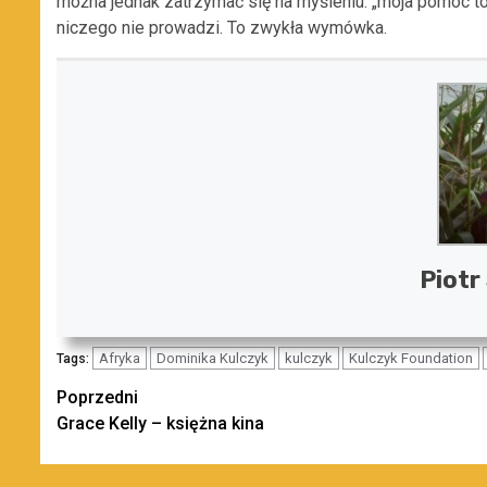
można jednak zatrzymać się na myśleniu: „moja pomoc to 
niczego nie prowadzi. To zwykła wymówka.
Piotr
Afryka
Dominika Kulczyk
kulczyk
Kulczyk Foundation
Tags:
Zobacz
Poprzedni
Grace Kelly – księżna kina
wpisy