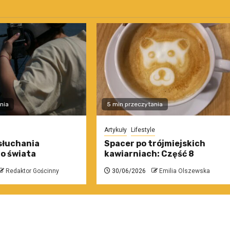
nia
5 min przeczytania
Artykuły
Lifestyle
słuchania
Spacer po trójmiejskich
o świata
kawiarniach: Część 8
Redaktor Gościnny
30/06/2026
Emilia Olszewska