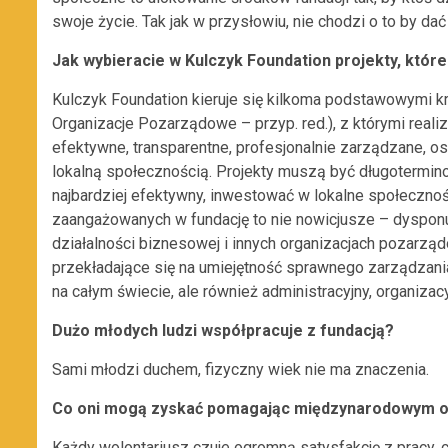
swoje życie. Tak jak w przysłowiu, nie chodzi o to by d
Jak wybieracie w Kulczyk Foundation projekty, któ
Kulczyk Foundation kieruje się kilkoma podstawowymi 
Organizacje Pozarządowe – przyp. red.), z którymi reali
efektywne, transparentne, profesjonalnie zarządzane, o
lokalną społecznością. Projekty muszą być długotermin
najbardziej efektywny, inwestować w lokalne społecznoś
zaangażowanych w fundację to nie nowicjusze – dyspon
działalności biznesowej i innych organizacjach pozarzą
przekładające się na umiejętność sprawnego zarządzania 
na całym świecie, ale również administracyjny, organiza
Dużo młodych ludzi współpracuje z fundacją?
Sami młodzi duchem, fizyczny wiek nie ma znaczenia.
Co oni mogą zyskać pomagając międzynarodowym 
Każdy wolontariusz czuje ogromną satysfakcję z pracy, c