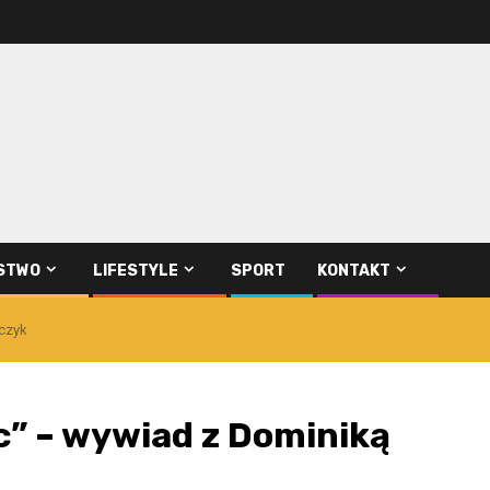
STWO
LIFESTYLE
SPORT
KONTAKT
czyk
” – wywiad z Dominiką