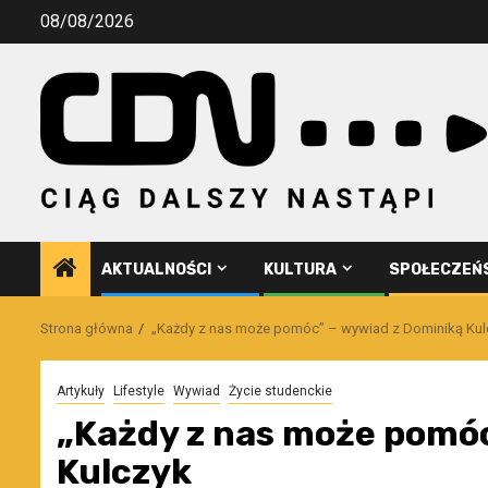
Przejdź
08/08/2026
do
treści
AKTUALNOŚCI
KULTURA
SPOŁECZEŃ
Strona główna
„Każdy z nas może pomóc” – wywiad z Dominiką Kul
Artykuły
Lifestyle
Wywiad
Życie studenckie
„Każdy z nas może pomóc
Kulczyk