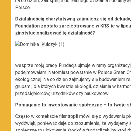
na co dzień, zainspiruje do realnego działania i do aktyw
Polsce.
Działalnością charytatywną zajmujesz się od dekady,
Foundation zostało zarejestrowane w KRS-ie w lipcu
zinstytucjonalizować tę działalność?
wesprze moją pracę. Fundacja ujmuje w ramy organizacyjne
podejmowałam. Natomiast powstanie w Polsce Green Cro
ekologicznej. Na co dzień zajmujemy się budowaniem re
grupami, dla których kwestie ekologii, działania w harmo
przedsiębiorców, urzędników czy naukowców.
Pomaganie to inwestowanie społeczne – to twoje sł
Często w kontekście filantropii mówi się o wydawaniu pi
wydźwięk, ponieważ daje do zrozumienia, że wydajemy ś
społeczne to ulokowanie środków fundacji tak, by ktoś 