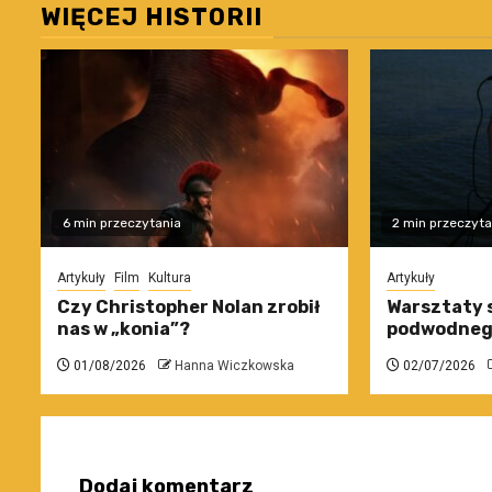
WIĘCEJ HISTORII
6 min przeczytania
2 min przeczyta
Artykuły
Film
Kultura
Artykuły
Czy Christopher Nolan zrobił
Warsztaty 
nas w „konia”?
podwodneg
01/08/2026
Hanna Wiczkowska
02/07/2026
Dodaj komentarz