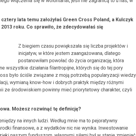
nego włączenia się w wolontariat, jeśli nie zagranicą to u nas, w
 cztery lata temu założyłaś Green Cross Poland, a Kulczyk
 2013 roku. Co sprawiło, że zdecydowałaś się
Z biegiem czasu powiększała się liczba projektów i
inicjatyw, w które jestem zaangażowana, dlatego
postanowiłam powołać do życia organizację, która
 wszystkie działania filantropijne, których się do tej pory
ss było ściśle związane z moją potrzebą popularyzacji wiedzy
lacji, wymianą know-how i dobrych praktyk między różnymi
nii ze środowiskiem powinny mieć priorytetowy charakter, czyli
owa. Możesz rozwinąć tę definicję?
eniędzy na innych ludzi. Według mnie ma to pejoratywny
rodki finansowe, a z wydatków nic nie wynika. Inwestowanie
dzięki naszym funduszom, własnymi siłami był w stanie zmieniać