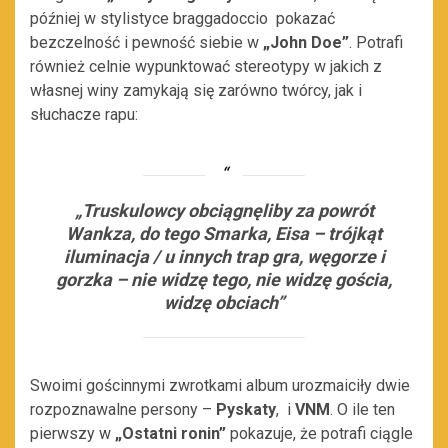
później w stylistyce braggadoccio pokazać
bezczelność i pewność siebie w
„John Doe”
. Potrafi
również celnie wypunktować stereotypy w jakich z
własnej winy zamykają się zarówno twórcy, jak i
słuchacze rapu:
„Truskulowcy obciągnęliby za powrót
Wankza, do tego Smarka, Eisa – trójkąt
iluminacja / u innych trap gra, węgorze i
gorzka – nie widzę tego, nie widzę gościa,
widzę obciach
”
Swoimi gościnnymi zwrotkami album urozmaiciły dwie
rozpoznawalne persony –
Pyskaty
, i
VNM
. O ile ten
pierwszy w
„Ostatni ronin”
pokazuje, że potrafi ciągle