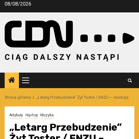
Przejdź
08/08/2026
do
treści
Menu
główne
Strona główna
„Letarg Przebudzenie” Żyt Toster / ENZU – recenzja
Artykuły
Hip-hop
Muzyka
„Letarg Przebudzenie”
Żyt Toster / ENZU –