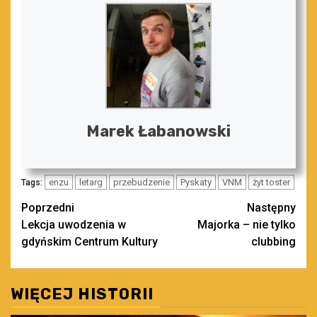
Marek Łabanowski
enzu
letarg
przebudzenie
Pyskaty
VNM
żyt toster
Tags:
Zobacz
Poprzedni
Następny
Lekcja uwodzenia w
Majorka – nie tylko
wpisy
gdyńskim Centrum Kultury
clubbing
WIĘCEJ HISTORII