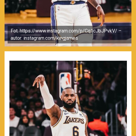
Fot. https://www.instagram.com/p/Cq1cJbJPvkV/ –
autor: instagram.com/kingjames