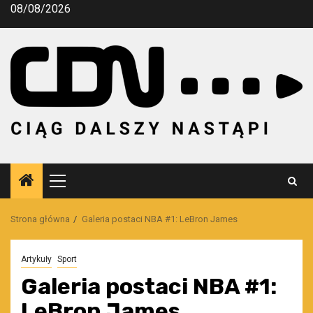
Przejdź
08/08/2026
do
treści
Menu
główne
Strona główna
Galeria postaci NBA #1: LeBron James
Artykuły
Sport
Galeria postaci NBA #1:
LeBron James