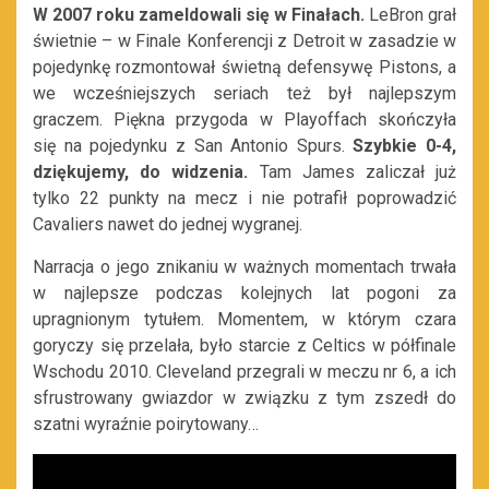
W 2007 roku zameldowali się
w Finałach.
LeBron grał
świetnie – w Finale Konferencji z Detroit w zasadzie w
pojedynkę rozmontował świetną defensywę Pistons, a
we wcześniejszych seriach też był najlepszym
graczem. Piękna przygoda w Playoffach skończyła
się
na pojedynku z San Antonio Spurs.
Szybkie 0-4,
dziękujemy, do widzenia.
Tam James zaliczał już
tylko 22 punkty na mecz i nie potrafił poprowadzić
Cavaliers nawet do jednej wygranej.
Narracja o jego znikaniu w ważnych momentach trwała
w najlepsze podczas kolejnych lat pogoni za
upragnionym tytułem. Momentem, w którym czara
goryczy się przelała, było starcie z Celtics w półfinale
Wschodu 2010. Cleveland przegrali
w meczu nr 6, a ich
sfrustrowany gwiazdor w związku z tym zszedł
do
szatni wyraźnie poirytowany…