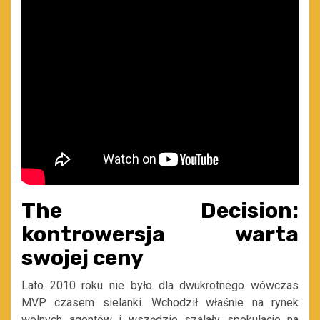
The Decision:
kontrowersja warta
swojej ceny
Lato 2010 roku nie było dla dwukrotnego wówczas
MVP czasem sielanki. Wchodził właśnie na rynek
wolnych agentów i wszędzie szalały spekulacje na