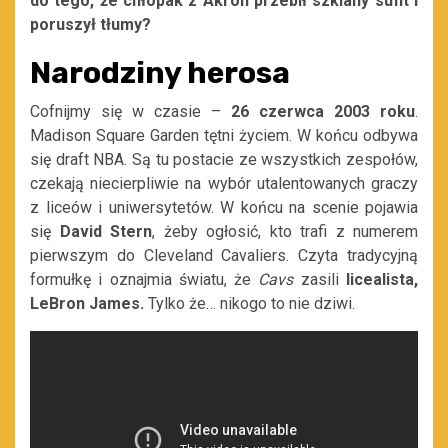
do tego, że chłopak z Akron przebił szklany sufit i
poruszył tłumy?
Narodziny herosa
Cofnijmy się w czasie –
26 czerwca 2003 roku
.
Madison Square Garden tętni życiem. W końcu odbywa
się draft NBA. Są tu postacie ze wszystkich zespołów,
czekają niecierpliwie na wybór utalentowanych graczy
z liceów i uniwersytetów. W końcu na scenie pojawia
się
David
Stern
, żeby ogłosić, kto trafi z numerem
pierwszym do Cleveland Cavaliers. Czyta tradycyjną
formułkę i oznajmia światu, że
Cavs
zasili
licealista,
LeBron James.
Tylko że… nikogo to nie dziwi.