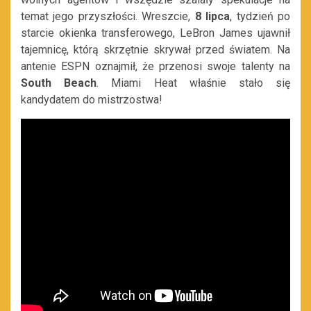
temat jego przyszłości. Wreszcie,
8 lipca
, tydzień po
starcie okienka transferowego, LeBron James ujawnił
tajemnicę, którą skrzętnie skrywał przed światem. Na
antenie ESPN oznajmił, że przenosi swoje talenty na
South Beach
. Miami Heat właśnie stało się
kandydatem do mistrzostwa!