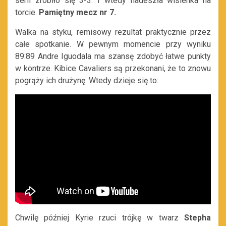
serii zrobiło się 3-3. I wtedy nadeszła wisienka na
torcie.
Pamiętny mecz nr 7.
Walka na styku, remisowy rezultat praktycznie przez
całe spotkanie. W pewnym momencie przy wyniku
89:89 Andre Iguodala ma szansę zdobyć łatwe punkty
w kontrze. Kibice Cavaliers są przekonani, że to znowu
pogrąży ich drużynę. Wtedy dzieje się to:
Chwilę później Kyrie rzuci trójkę w twarz
Stepha