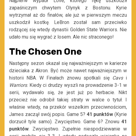
Najpierw wypadł Love, którego rękę uszkodził
zapaśniczym chwytem Olynyk z Bostonu. Kyrie
wytrzymał aż do finałów, ale już w pierwszym meczu
uszkodził kostkę. LeBron został sam przeciwko
rodzącej się wtedy dynastii Golden State Warriors. Nie
udało mu się wygrać z losem. Ale nic straconego!
The Chosen One
Następny sezon okazał się najważniejszym w karierze
dzieciaka z Akron. Być może nawet najważniejszym w
historii NBA. W Finałach znowu spotkali się
Cavs
i
Warriors
. Kiedy ci drudzy wyszli na prowadzenie 3-1 w
serii, wydawało się, że jest już po herbacie. Nikt
przecież nie odrobił takiej straty w walce o tytuł. I
właśnie wtedy, na przekór wszelkim przeciwnościom,
James zaczął swój popis. Game 5?
41 punktów
(Kyrie
dorzucił tyle samo). Zwycięstwo. Game 6? Znowu
41
punktów
. Zwycięstwo. Zupełnie niespodziewanie w