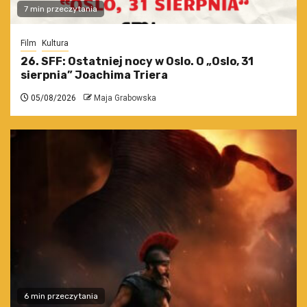
7 min przeczytania
Film
Kultura
26. SFF: Ostatniej nocy w Oslo. O „Oslo, 31
sierpnia” Joachima Triera
05/08/2026
Maja Grabowska
6 min przeczytania