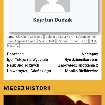
Kajetan Dudzik
Cleveland Cavaliers
galeria postaci NBA
Lebron James
Tags:
Los Angeles Lakers
Miami Heat
Michael Jordan
nba
NBA
Playoffs
Zobacz
Poprzedni
Następny
Igor Tuleya na Wydziale
Być dziennikarzem.
wpisy
Nauk Społecznych
Zapowiedź spotkania z
Uniwersytetu Gdańskiego
Moniką Bielkiewicz
WIĘCEJ HISTORII