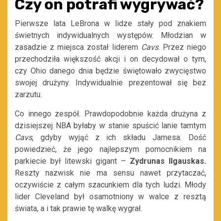
Czy on potrafi wygrywać?
Pierwsze lata LeBrona w lidze stały
pod znakiem
świetnych indywidualnych występów. Młodzian w
zasadzie z miejsca został liderem
Cavs
. Przez niego
przechodziła większość akcji i on decydował o tym,
czy Ohio danego dnia będzie świętowało zwycięstwo
swojej drużyny. Indywidualnie prezentował się bez
zarzutu.
Co innego zespół. Prawdopodobnie każda drużyna z
dzisiejszej NBA byłaby w stanie spuścić lanie tamtym
Cavs
, gdyby wyjąć z ich składu Jamesa. Dość
powiedzieć, że jego najlepszym pomocnikiem na
parkiecie był litewski gigant –
Zydrunas Ilgauskas.
Reszty nazwisk nie ma sensu nawet przytaczać,
oczywiście z całym szacunkiem dla tych ludzi. Młody
lider Cleveland był osamotniony w walce z resztą
świata, a i tak prawie tę walkę wygrał.