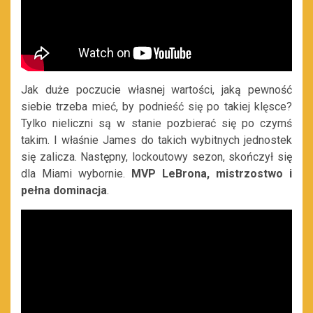
Jak duże poczucie własnej wartości, jaką pewność
siebie trzeba mieć, by podnieść się po takiej klęsce?
Tylko nieliczni są w stanie pozbierać się po czymś
takim. I właśnie James do takich wybitnych jednostek
się zalicza. Następny, lockoutowy sezon, skończył się
dla Miami wybornie.
MVP LeBrona, mistrzostwo i
pełna dominacja
.