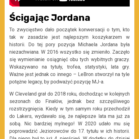
Ścigając Jordana
To zwycięstwo dało początek konwersacji o tym, kto
tak w zasadzie jest najlepszym koszykarzem w
historii. Do tej pory pozycja Michaela Jordana była
niezachwiana. W 2016 wszystko się zmieniło. Zaczęło
się wymienianie osiągnięć obu tych wybitnych graczy.
Wskazywano na tytuły, trofea, statystyki, lata gry.
Ważne jest jednak co innego – LeBron stworzył na tyle
potężne legacy, by podważyć pozycję MJ-a.
W Cleveland grał do 2018 roku, dochodząc w kolejnych
sezonach do Finałów, jednak bez szczęśliwego
rozstrzygnięcia. Kiedy w tym samym roku przechodził
do Lakers, wydawało się, że najlepsze lata ma już za
sobą. Nic bardziej mylnego! W 2020 udało mu się
poprowadzić Jeziorowców do 17. tytułu w ich historii.
Dla niego był to już 4. pierścień. W dodatku do dzisiaj