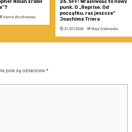
pher Nolan zrobił
26. SFF: Wrażliwość to nowy
a”?
punk. O „Reprise. Od
początku, raz jeszcze”
Hanna Wiczkowska
Joachima Triera
21/07/2026
Maja Grabowska
e pola są oznaczone
*