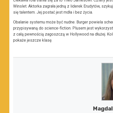
Ciekawa rola trafiła się za to Theo Jamesowi. Cztery je
Winslet. Aktorka zagrała jedną z liderek Erudytów, szyk
się talentem. Jej postać jest mdła i bez życia.
Obalanie systemu może być nudne. Burger powiela sche
przypisywaną do science-fiction. Plusem jest wykorzyst
z całą pewnością zagoszczą w Hollywood na dłużej. Kolej
pokaże jeszcze klasę.
Magdal