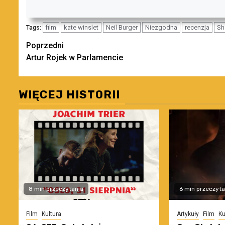
film
kate winslet
Neil Burger
Niezgodna
recenzja
Sh
Tags:
Zobacz
Poprzedni
Artur Rojek w Parlamencie
wpisy
WIĘCEJ HISTORII
8 min przeczytania
6 min przeczyta
Film
Kultura
Artykuły
Film
Ku