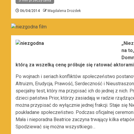
3 min przeczytania
06/04/2014
Magdalena Drozdek
„Niez
na to
Domni
którą za wszelką cenę próbuje się ratować aktorami
Po wojnach i seriach konfliktów społeczeństwo postanow
Altruizm, Erudycja, Prawość, Serdeczność i Nieustrasz
specjalny test, który ma przypisać ich do jednej z nich. P
dzieci państwa Prior, którzy zasiadają w radzie rządząc
można przypisać do wyłącznie jednej frakcji. Staje się 
poukładane społeczeństwo. Podczas oficjalnej ceremoni
Mała i nieporadna Beatrice zaczyna trwający kilka etapów
Spodziewać się można wszystkiego…