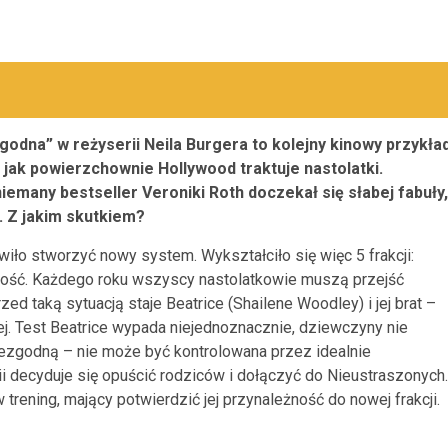
godna” w reżyserii Neila Burgera to kolejny kinowy przykła
, jak powierzchownie Hollywood traktuje nastolatki.
emany bestseller Veroniki Roth doczekał się słabej fabuły,
. Z jakim skutkiem?
iło stworzyć nowy system. Wykształciło się więc 5 frakcji:
oność. Każdego roku wszyscy nastolatkowie muszą przejść
rzed taką sytuacją staje Beatrice (Shailene Woodley) i jej brat –
ej. Test Beatrice wypada niejednoznacznie, dziewczyny nie
Niezgodną – nie może być kontrolowana przez idealnie
i decyduje się opuścić rodziców i dołączyć do Nieustraszonych.
 trening, mający potwierdzić jej przynależność do nowej frakcji.