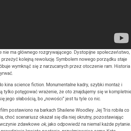
ie nie ma głównego rozgrywającego. Dystopijne społeczeństwo,
si przeżyć kolejną rewolucję. Symbolem nowego porządku staje
róbuje wymknąć się z narzucanych przez otoczenie ram. Historia
wyrwać.
 kina science fiction. Monumentalne kadry, szybki montaż i
ą tylko potęgować wrażenie, że oto znajdujemy się w kompletni
ię jego słabością, bo „nowości” jest tu tyle co nic.
 film postawiono na barkach Shailene Woodley. Jej Tris robiła co
a, choć scenariusz okazał się dla niej okrutny, pozostawiając
ewczynie zdawkowe
ok,
jako odpowiedź na niemal każde pytanie.