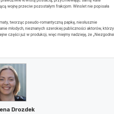
st prawdziwie krwistą postacią, przyćmiewając samą Kate
ującą wojnę przeciw pozostałym frakcjom. Winslet nie popisała
maty, tworząc pseudo-romantyczną papkę, niesłusznie
anie młodych, nieznanych szerokiej publiczności aktorów, którzy
ne części już w produkcji, więc miejmy nadzieję, że „Niezgodna
ena Drozdek