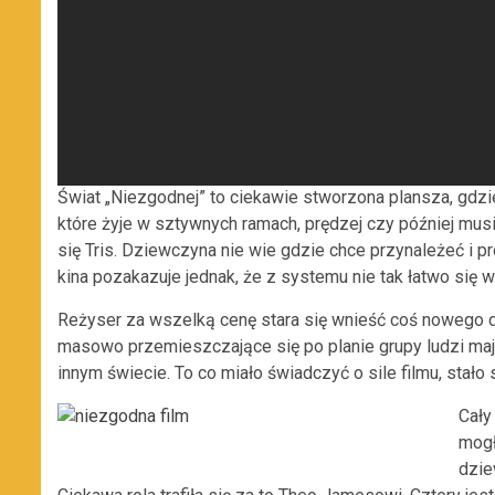
Świat „Niezgodnej” to ciekawie stworzona plansza, gdz
które żyje w sztywnych ramach, prędzej czy później mu
się Tris. Dziewczyna nie wie gdzie chce przynależeć i p
kina pozakazuje jednak, że z systemu nie tak łatwo się 
Reżyser za wszelką cenę stara się wnieść coś nowego do
masowo przemieszczające się po planie grupy ludzi maj
innym świecie. To co miało świadczyć o sile filmu, stało s
Cały
mogł
dzi