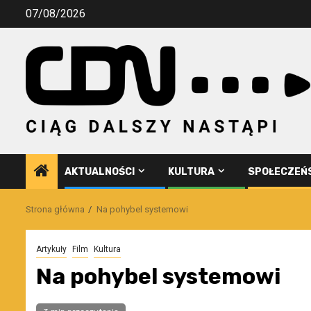
Przejdź
07/08/2026
do
treści
AKTUALNOŚCI
KULTURA
SPOŁECZEŃ
Strona główna
Na pohybel systemowi
Artykuły
Film
Kultura
Na pohybel systemowi