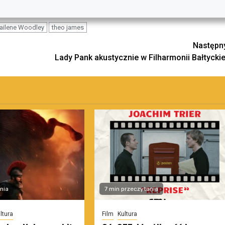
ailene Woodley
theo james
Następn
Lady Pank akustycznie w Filharmonii Bałtyckie
nia
7 min przeczytania
ltura
Film
Kultura