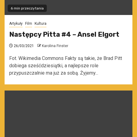
6 min przeczytania
Artykuły
Film
Kultura
Następcy Pitta #4 – Ansel Elgort
26/03/2021
Karolina Finster
Fot. Wikimedia Commons Fakty są takie, że Brad Pitt
dobiega sześćdziesiątki, a najlepsze role
przypuszczalnie ma już za sobą. Żyjemy...