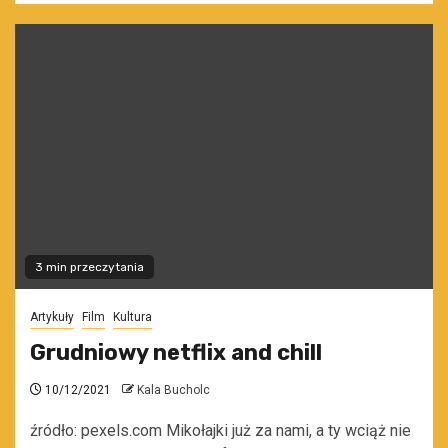
3 min przeczytania
Artykuły
Film
Kultura
Grudniowy netflix and chill
10/12/2021
Kala Bucholc
źródło: pexels.com Mikołajki już za nami, a ty wciąż nie