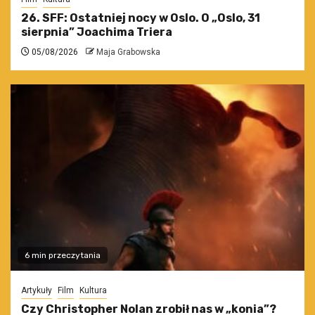
26. SFF: Ostatniej nocy w Oslo. O „Oslo, 31
sierpnia” Joachima Triera
05/08/2026
Maja Grabowska
6 min przeczytania
Artykuły
Film
Kultura
Czy Christopher Nolan zrobił nas w „konia”?