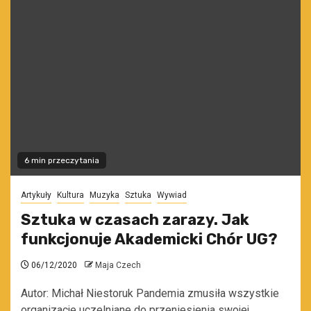
6 min przeczytania
Artykuły
Kultura
Muzyka
Sztuka
Wywiad
Sztuka w czasach zarazy. Jak
funkcjonuje Akademicki Chór UG?
06/12/2020
Maja Czech
Autor: Michał Niestoruk Pandemia zmusiła wszystkie
organizacje uczelniane do przeniesienia swojej