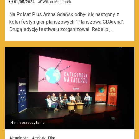
01/05/2024
Wiktor Mielcarek
Na Polsat Plus Arena Gdańsk odbył się następny z
kolei festyn gier planszowych "Planszowa GDArena".
Drugą edycję festiwalu zorganizował Rebel.pl,...
4 min przeczytania
Aktualności
Artykuły
Film