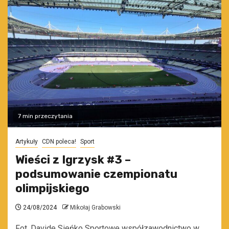
7 min przeczytania
Artykuły
CDN poleca!
Sport
Wieści z Igrzysk #3 –
podsumowanie czempionatu
olimpijskiego
24/08/2024
Mikołaj Grabowski
Fot. Davide Sieńko Sportowe współzawodnictwo w