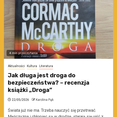
4 min przeczytania
Aktualności
Kultura
Literatura
Jak długa jest droga do
bezpieczeństwa? – recenzja
książki „Droga”
22/05/2026
Karolina Pąk
Świata już nie ma. Trzeba nauczyć się przetrwać.
Mężczyzna i chłopiec są w drodze, starają się ujść z