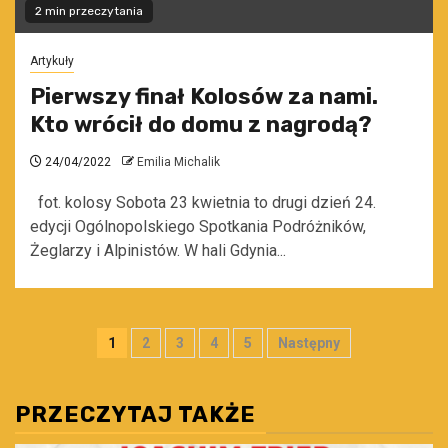
2 min przeczytania
Artykuły
Pierwszy finał Kolosów za nami.
Kto wrócił do domu z nagrodą?
24/04/2022
Emilia Michalik
fot. kolosy Sobota 23 kwietnia to drugi dzień 24.
edycji Ogólnopolskiego Spotkania Podróżników,
Żeglarzy i Alpinistów. W hali Gdynia...
Stronicowanie
1
2
3
4
5
Następny
wpisów
PRZECZYTAJ TAKŻE