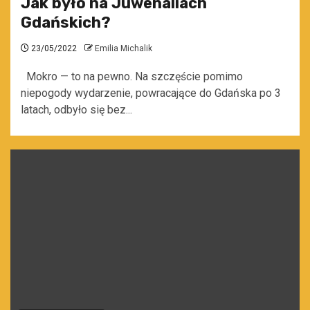
Jak było na Juwenaliach
Gdańskich?
23/05/2022
Emilia Michalik
Mokro — to na pewno. Na szczęście pomimo
niepogody wydarzenie, powracające do Gdańska po 3
latach, odbyło się bez...