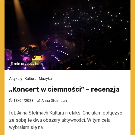
3 min przeczytania
Artykuły
Kultura
Muzyka
„Koncert w ciemności” – recenzja
13/04/2023
Anna Stelmach
fot. Anna Stelmach Kultura i relaks. Chciałam połączyć
ze sobą te dwa obszary aktywności. W tym celu
wybrałam się na...