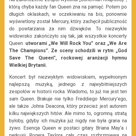
którą chyba każdy fan Queen zna na pamięć. Potem po
długich oklaskach, w oczekiwaniu na bis, ponownie
wyświetlony został Mercury, który zachęcił publiczność
do powtarzania za nim dźwięków. To niezwykłe
widowisko zakończyło się tak, jak wszystkie koncerty
Queen:
utworami „We Will Rock You” oraz „We Are
The Champions”. Ze sceny schodzili w rytm „God
Save The Queen”, rockowej aranżacji hymnu
Wielkiej Brytanii.
Koncert był niezwykłym widowiskiem, wypełnionym
najlepszą muzyką, jednego z najwybitniejszych
zespołów w historii rocka. Wiadomo, to już nie jest ten
sam Queen. Brakuje nie tylko Freddiego Mercury’ego,
ale także Johna Deacona, który przecież jest autorem
kilku największych hitów. Ale mimo to, ogromną stratą
byłoby, gdyby ich muzyka już nigdy nie była grana na
żywo. Esencja Queen w postaci gitary Briana May’a i
perkusji Rogera Taylora cały czas rozbrzmiewa na