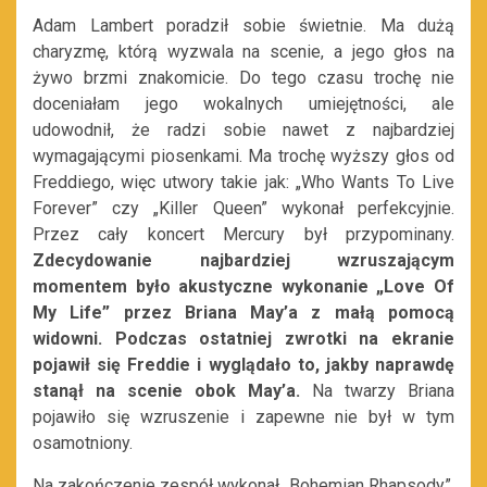
Adam Lambert poradził sobie świetnie. Ma dużą
charyzmę, którą wyzwala na scenie, a jego głos na
żywo brzmi znakomicie. Do tego czasu trochę nie
doceniałam jego wokalnych umiejętności, ale
udowodnił, że radzi sobie nawet z najbardziej
wymagającymi piosenkami. Ma trochę wyższy głos od
Freddiego, więc utwory takie jak: „Who Wants To Live
Forever” czy „Killer Queen” wykonał perfekcyjnie.
Przez cały koncert Mercury był przypominany.
Zdecydowanie najbardziej wzruszającym
momentem było akustyczne wykonanie „Love Of
My Life” przez Briana May’a z małą pomocą
widowni. Podczas ostatniej zwrotki na ekranie
pojawił się Freddie i wyglądało to, jakby naprawdę
stanął na scenie obok May’a.
Na twarzy Briana
pojawiło się wzruszenie i zapewne nie był w tym
osamotniony.
Na zakończenie zespół wykonał „Bohemian Rhapsody”,