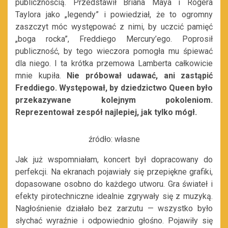
publicznością. Przedstawił Briana Maya i Rogera
Taylora jako „legendy” i powiedział, że to ogromny
zaszczyt móc występować z nimi, by uczcić pamięć
„boga rocka”, Freddiego Mercury’ego. Poprosił
publiczność, by tego wieczora pomogła mu śpiewać
dla niego. I ta krótka przemowa Lamberta całkowicie
mnie kupiła.
Nie próbował udawać, ani zastąpić
Freddiego. Występował, by dziedzictwo Queen było
przekazywane kolejnym pokoleniom.
Reprezentował zespół najlepiej, jak tylko mógł.
źródło: własne
Jak już wspomniałam, koncert był dopracowany do
perfekcji. Na ekranach pojawiały się przepiękne grafiki,
dopasowane osobno do każdego utworu. Gra świateł i
efekty pirotechniczne idealnie zgrywały się z muzyką.
Nagłośnienie działało bez zarzutu — wszystko było
słychać wyraźnie i odpowiednio głośno. Pojawiły się