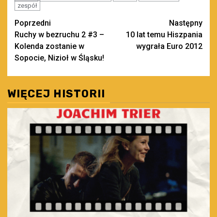
zespół
Zobacz
Poprzedni
Następny
Ruchy w bezruchu 2 #3 –
10 lat temu Hiszpania
wpisy
Kolenda zostanie w
wygrała Euro 2012
Sopocie, Nizioł w Śląsku!
WIĘCEJ HISTORII