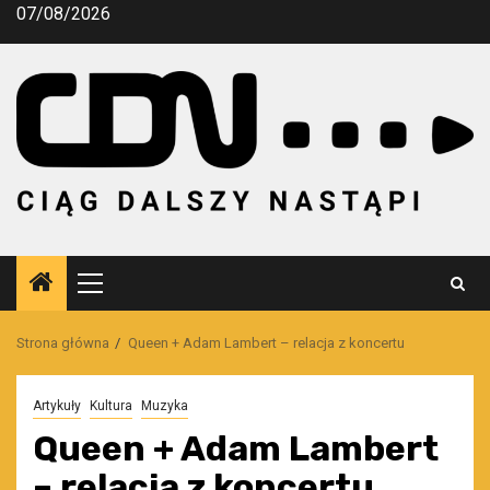
Przejdź
07/08/2026
do
treści
Menu
główne
Strona główna
Queen + Adam Lambert – relacja z koncertu
Artykuły
Kultura
Muzyka
Queen + Adam Lambert
– relacja z koncertu