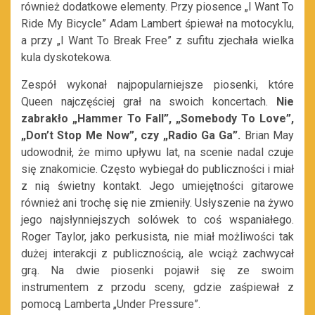
również dodatkowe elementy. Przy piosence „I Want To
Ride My Bicycle” Adam Lambert śpiewał na motocyklu,
a przy „I Want To Break Free” z sufitu zjechała wielka
kula dyskotekowa.
Zespół wykonał najpopularniejsze piosenki, które
Queen najczęściej grał na swoich koncertach.
Nie
zabrakło „Hammer To Fall”, „Somebody To Love”,
„Don’t Stop Me Now”, czy „Radio Ga Ga”.
Brian May
udowodnił, że mimo upływu lat, na scenie nadal czuje
się znakomicie. Często wybiegał do publiczności i miał
z nią świetny kontakt. Jego umiejętności gitarowe
również ani trochę się nie zmieniły. Usłyszenie na żywo
jego najsłynniejszych solówek to coś wspaniałego.
Roger Taylor, jako perkusista, nie miał możliwości tak
dużej interakcji z publicznością, ale wciąż zachwycał
grą. Na dwie piosenki pojawił się ze swoim
instrumentem z przodu sceny, gdzie zaśpiewał z
pomocą Lamberta „Under Pressure”.