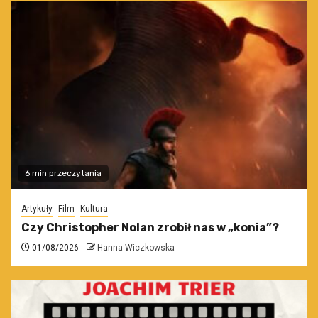
6 min przeczytania
Artykuły
Film
Kultura
Czy Christopher Nolan zrobił nas w „konia”?
01/08/2026
Hanna Wiczkowska