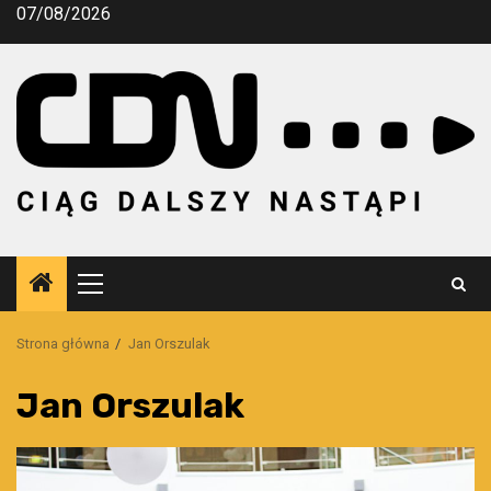
Przejdź
07/08/2026
do
treści
Menu
główne
Strona główna
Jan Orszulak
Jan Orszulak