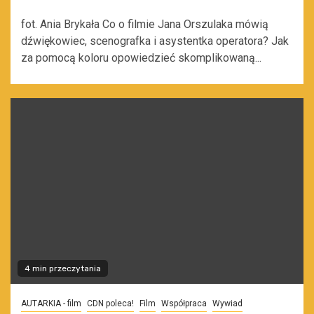
fot. Ania Brykała Co o filmie Jana Orszulaka mówią
dźwiękowiec, scenografka i asystentka operatora? Jak
za pomocą koloru opowiedzieć skomplikowaną...
4 min przeczytania
AUTARKIA - film
CDN poleca!
Film
Współpraca
Wywiad