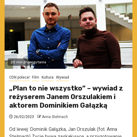
20 min przeczytania
CDN poleca!
Film
Kultura
Wywiad
„Plan to nie wszystko” – wywiad z
reżyserem Janem Orszulakiem i
aktorem Dominikiem Gałązką
26/02/2023
Anna Stelmach
Od lewej: Dominik Gałązka, Jan Orszulak (fot. Anna
Stelmach) Życie bywa zaskakujące, a przygotowanie