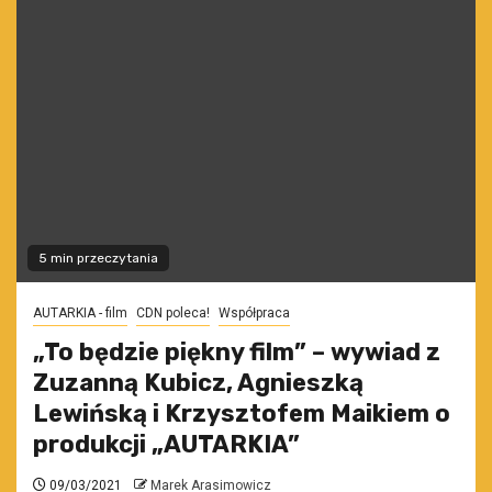
5 min przeczytania
AUTARKIA - film
CDN poleca!
Współpraca
„To będzie piękny film” – wywiad z
Zuzanną Kubicz, Agnieszką
Lewińską i Krzysztofem Maikiem o
produkcji „AUTARKIA”
09/03/2021
Marek Arasimowicz