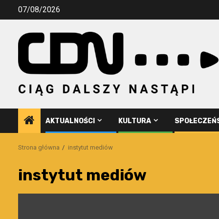
Przejdź
07/08/2026
do
treści
AKTUALNOŚCI
KULTURA
SPOŁECZEŃ
Strona główna
instytut mediów
instytut mediów