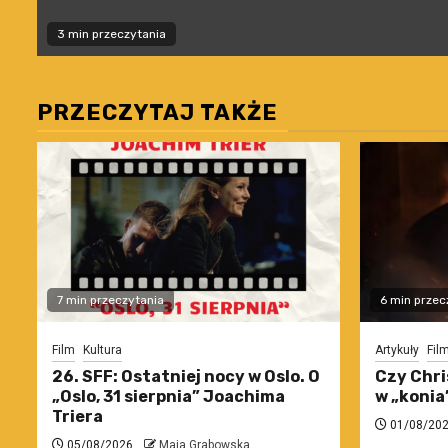
3 min przeczytania
PRZECZYTAJ TAKŻE
7 min przeczytania
6 min przec
Film
Kultura
Artykuły
Fil
26. SFF: Ostatniej nocy w Oslo. O
Czy Chri
„Oslo, 31 sierpnia” Joachima
w „konia
Triera
01/08/20
05/08/2026
Maja Grabowska