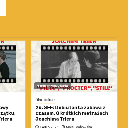
4 min przeczytania
Film
Kultura
nowy
26. SFF: Debiutanta zabawa z
czątku,
czasem. O krótkich metrażach
riera
Joachima Triera
14/07/2026
Maja Grabowska