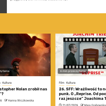
zytania
6 min przeczytania
m
Kultura
Film
Kultura
stopher Nolan zrobił nas
26. SFF: Wrażliwość to 
”?
punk. O „Reprise. Od po
raz jeszcze” Joachima T
26
Hanna Wiczkowska
21/07/2026
Maja Grabowska