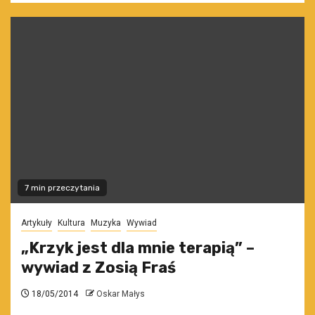
7 min przeczytania
Artykuły
Kultura
Muzyka
Wywiad
„Krzyk jest dla mnie terapią” –
wywiad z Zosią Fraś
18/05/2014
Oskar Małys