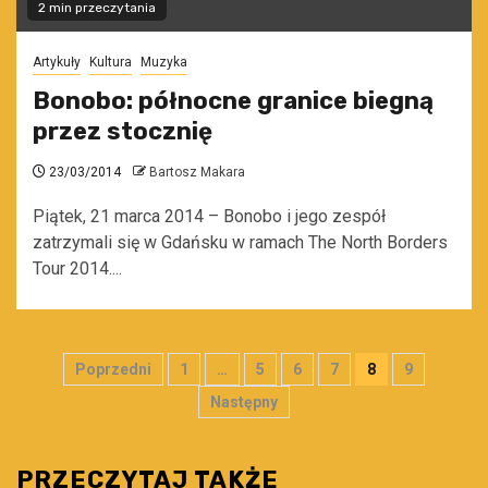
2 min przeczytania
Artykuły
Kultura
Muzyka
Bonobo: północne granice biegną
przez stocznię
23/03/2014
Bartosz Makara
Piątek, 21 marca 2014 – Bonobo i jego zespół
zatrzymali się w Gdańsku w ramach The North Borders
Tour 2014....
Stronicowanie
Poprzedni
1
…
5
6
7
8
9
wpisów
Następny
PRZECZYTAJ TAKŻE