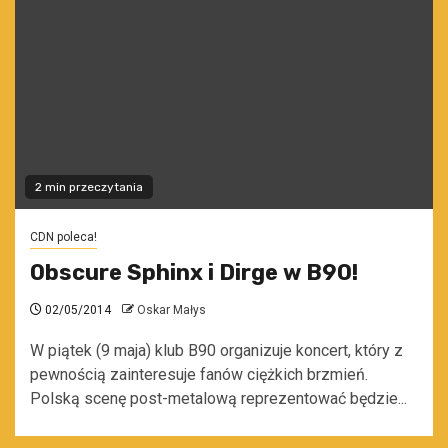
2 min przeczytania
CDN poleca!
Obscure Sphinx i Dirge w B90!
02/05/2014
Oskar Małys
W piątek (9 maja) klub B90 organizuje koncert, który z
pewnością zainteresuje fanów ciężkich brzmień.
Polską scenę post-metalową reprezentować będzie...