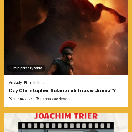
6 min przeczytania
Artykuły
Film
Kultura
Czy Christopher Nolan zrobił nas w „konia”?
01/08/2026
Hanna Wiczkowska