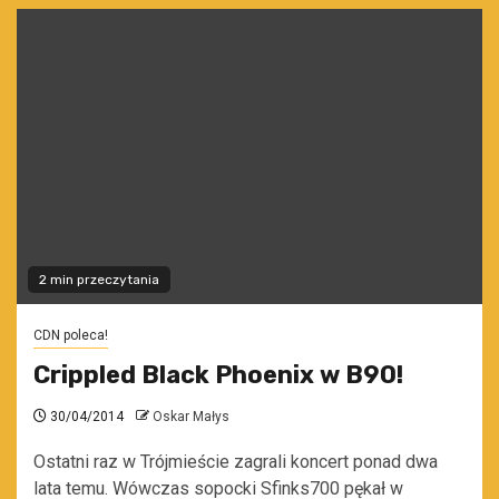
2 min przeczytania
CDN poleca!
Crippled Black Phoenix w B90!
30/04/2014
Oskar Małys
Ostatni raz w Trójmieście zagrali koncert ponad dwa
lata temu. Wówczas sopocki Sfinks700 pękał w