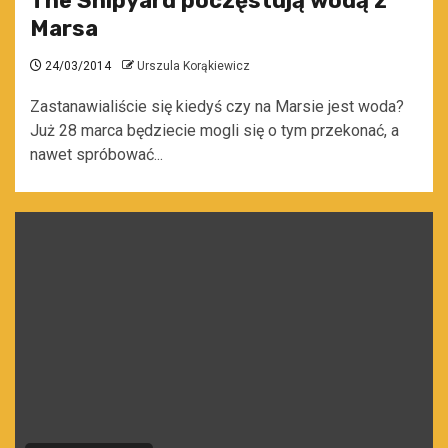
The Shipyard poczęstują wodą z
Marsa
24/03/2014
Urszula Korąkiewicz
Zastanawialiście się kiedyś czy na Marsie jest woda?
Już 28 marca będziecie mogli się o tym przekonać, a
nawet spróbować...