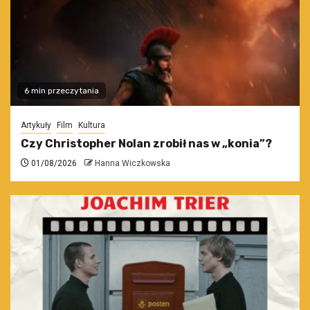
6 min przeczytania
Artykuły
Film
Kultura
Czy Christopher Nolan zrobił nas w „konia”?
01/08/2026
Hanna Wiczkowska