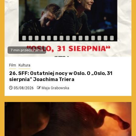
7 min przeczytania
Film
Kultura
26. SFF: Ostatniej nocy w Oslo. O „Oslo, 31
sierpnia” Joachima Triera
05/08/2026
Maja Grabowska