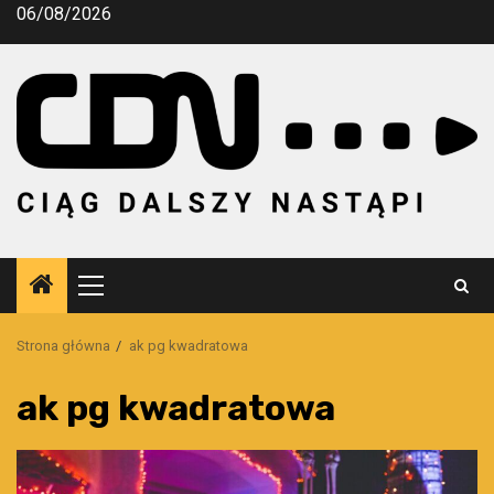
Przejdź
06/08/2026
do
treści
Menu
główne
Strona główna
ak pg kwadratowa
ak pg kwadratowa