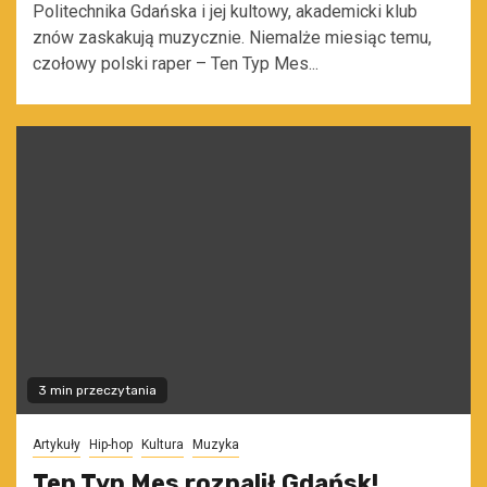
Politechnika Gdańska i jej kultowy, akademicki klub
znów zaskakują muzycznie. Niemalże miesiąc temu,
czołowy polski raper – Ten Typ Mes...
3 min przeczytania
Artykuły
Hip-hop
Kultura
Muzyka
Ten Typ Mes rozpalił Gdańsk!