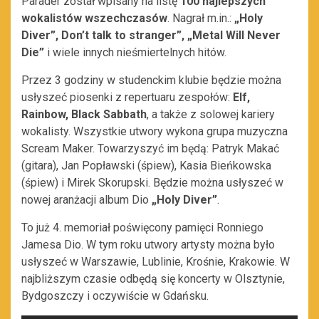
Parader został wpisany na listę
100 najlepszych
wokalistów wszechczasów
. Nagrał m.in.:
„Holy
Diver”, Don’t talk to stranger”, „Metal Will Never
Die”
i wiele innych nieśmiertelnych hitów.
Przez 3 godziny w studenckim klubie będzie można
usłyszeć piosenki z repertuaru zespołów:
Elf,
Rainbow, Black Sabbath
, a także z solowej kariery
wokalisty. Wszystkie utwory wykona grupa muzyczna
Scream Maker. Towarzyszyć im będą: Patryk Makać
(gitara), Jan Popławski (śpiew), Kasia Bieńkowska
(śpiew) i Mirek Skorupski. Będzie można usłyszeć w
nowej aranżacji album Dio
„Holy Diver”
.
To już 4. memoriał poświęcony pamięci Ronniego
Jamesa Dio. W tym roku utwory artysty można było
usłyszeć w Warszawie, Lublinie, Krośnie, Krakowie. W
najbliższym czasie odbędą się koncerty w Olsztynie,
Bydgoszczy i oczywiście w Gdańsku.