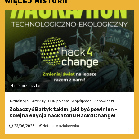
WIĘCEJ HISTORII
4 min przeczytania
Aktualności
Artykuły
CDN poleca!
Współpraca
Zapowiedzi
Zobaczyć Bałtyk takim, jaki być powinien –
kolejna edycja hackatonu Hack4Change!
23/06/2026
Natalia Maziakowska