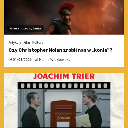
6 min przeczytania
Artykuły
Film
Kultura
Czy Christopher Nolan zrobił nas w „konia”?
01/08/2026
Hanna Wiczkowska