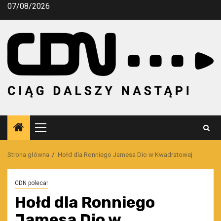
Przejdź
07/08/2026
do
treści
Menu
główne
Strona główna
Hołd dla Ronniego Jamesa Dio w Kwadratowej
CDN poleca!
Hołd dla Ronniego
Jamesa Dio w