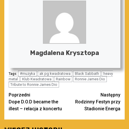
Magdalena Krysztopa
#muzyka
ak pg kwadratowa
Black Sabbath
heavy
Tags:
metal
Klub Kwadratowa
Rainbow
Ronnie James Dio
Tribute to Ronnie James Dio
Zobacz
Poprzedni
Następny
Dope D.O.D became the
Rodzinny Festyn przy
wpisy
illest – relacja z koncertu
Stadionie Energa