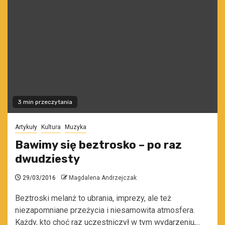
3 min przeczytania
Artykuły
Kultura
Muzyka
Bawimy się beztrosko – po raz
dwudziesty
29/03/2016
Magdalena Andrzejczak
Beztroski melanż to ubrania, imprezy, ale też
niezapomniane przeżycia i niesamowita atmosfera.
Każdy, kto choć raz uczestniczył w tym wydarzeniu,...