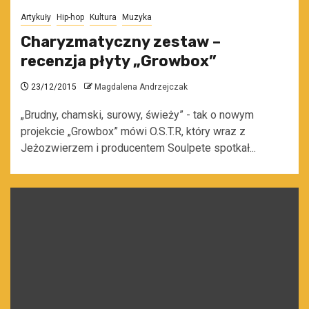
Artykuły
Hip-hop
Kultura
Muzyka
Charyzmatyczny zestaw –
recenzja płyty „Growbox”
23/12/2015
Magdalena Andrzejczak
„Brudny, chamski, surowy, świeży” - tak o nowym
projekcie „Growbox” mówi O.S.T.R, który wraz z
Jeżozwierzem i producentem Soulpete spotkał...