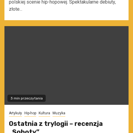
polskiej scenie hip-hopowej. Spektakularne debiuty,
złote...
3 min przeczytania
Artykuły
Hip-hop
Kultura
Muzyka
Ostatnia z trylogii – recenzja
„Soboty”