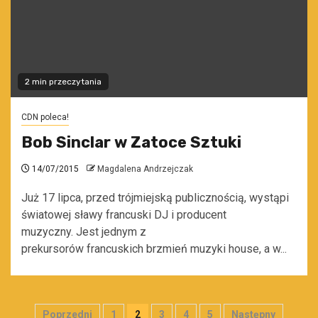
2 min przeczytania
CDN poleca!
Bob Sinclar w Zatoce Sztuki
14/07/2015
Magdalena Andrzejczak
Już 17 lipca, przed trójmiejską publicznością, wystąpi
światowej sławy francuski DJ i producent
muzyczny. Jest jednym z
prekursorów francuskich brzmień muzyki house, a w...
Stronicowanie
Poprzedni
1
2
3
4
5
Następny