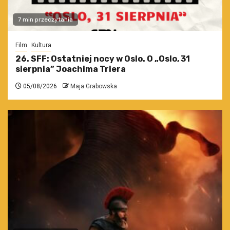
7 min przeczytania
Film
Kultura
26. SFF: Ostatniej nocy w Oslo. O „Oslo, 31
sierpnia” Joachima Triera
05/08/2026
Maja Grabowska