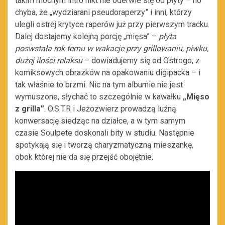
takim mocnym intro nikt nie oderwie się od płyty – no
chyba, że „wydziarani pseudoraperzy” i inni, którzy
ulegli ostrej krytyce raperów już przy pierwszym tracku.
Dalej dostajemy kolejną porcję „mięsa” –
płyta
poswstała rok temu w wakacje przy grillowaniu, piwku,
dużej ilości relaksu
– dowiadujemy się od Ostrego, z
komiksowych obrazków na opakowaniu digipacka – i
tak właśnie to brzmi. Nic na tym albumie nie jest
wymuszone, słychać to szczególnie w kawałku
„Mięso
z grilla”
. O.S.T.R i Jeżozwierz prowadzą luźną
konwersację siedząc na działce, a w tym samym
czasie Soulpete doskonali bity w studiu. Następnie
spotykają się i tworzą charyzmatyczną mieszankę,
obok której nie da się przejść obojętnie.