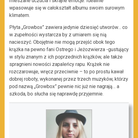
mieszane uczucia i skrajne emocje. Idealnie
wpasowuje się w całokształt albumu swoim surowym
klimatem.
Płyta „Growbox” zawiera jedynie dziesięć utworów… co
w zupełności wystarcza by z umiarem się nią
nacieszyć. Obojętnie nie mogą przejść obok tego
krążka na pewno fani Ostrego i Jeżozwierza -gustujący
w stylu znanym z ich poprzednich krążków, ale także
spragnieni nowości zapaleńcy rapu. Krążek nie
rozczarowuje, wręcz przeciwnie – to po prostu kawał
dobrej roboty, wykonanej przez trzech muzyków, którzy
pod nazwą „Growbox” pewnie nic już nie nagrają… a
szkoda, bo słucha się naprawdę przyjemnie.