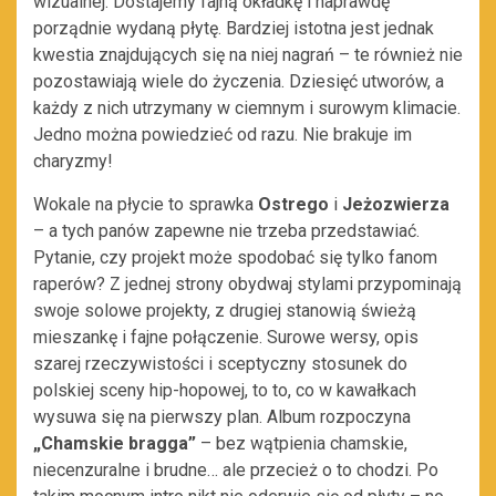
wizualnej. Dostajemy fajną okładkę i naprawdę
porządnie wydaną płytę. Bardziej istotna jest jednak
kwestia znajdujących się na niej nagrań – te również nie
pozostawiają wiele do życzenia. Dziesięć utworów, a
każdy z nich utrzymany w ciemnym i surowym klimacie.
Jedno można powiedzieć od razu. Nie brakuje im
charyzmy!
Wokale na płycie to sprawka
Ostrego
i
Jeżozwierza
– a tych panów zapewne nie trzeba przedstawiać.
Pytanie, czy projekt może spodobać się tylko fanom
raperów? Z jednej strony obydwaj stylami przypominają
swoje solowe projekty, z drugiej stanowią świeżą
mieszankę i fajne połączenie. Surowe wersy, opis
szarej rzeczywistości i sceptyczny stosunek do
polskiej sceny hip-hopowej, to to, co w kawałkach
wysuwa się na pierwszy plan. Album rozpoczyna
„Chamskie bragga”
– bez wątpienia chamskie,
niecenzuralne i brudne… ale przecież o to chodzi. Po