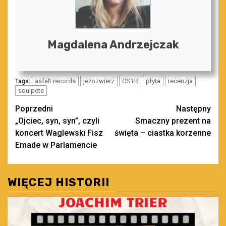
Magdalena Andrzejczak
asfalt records
jeżozwierz
OSTR
płyta
recenzja
Tags:
soulpete
Zobacz
Poprzedni
Następny
„Ojciec, syn, syn”, czyli
Smaczny prezent na
wpisy
koncert Waglewski Fisz
święta – ciastka korzenne
Emade w Parlamencie
WIĘCEJ HISTORII