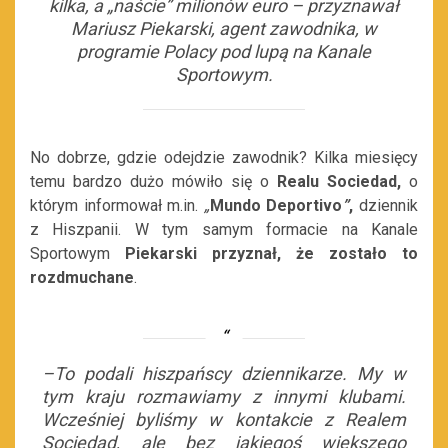
kilka, a „naście” milionów euro
– przyznawał
Mariusz Piekarski, agent zawodnika, w
programie Polacy pod lupą na Kanale
Sportowym.
No dobrze, gdzie odejdzie zawodnik? Kilka miesięcy
temu bardzo dużo mówiło się o
Realu Sociedad,
o
którym informował m.in.
„
Mundo Deportivo
”
,
dziennik
z Hiszpanii. W tym samym formacie na Kanale
Sportowym
Piekarski przyznał, że zostało to
rozdmuchane
.
–To podali hiszpańscy dziennikarze. My w
tym kraju rozmawiamy z innymi klubami.
Wcześniej byliśmy w kontakcie z Realem
Sociedad, ale bez jakiegoś większego