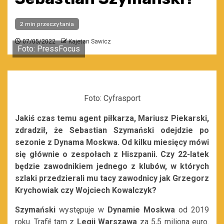
2 min przeczytania
07/05/2022
Kajetan Sawicz
Foto: PressFocus
Foto: Cyfrasport
Jakiś czas temu agent piłkarza, Mariusz Piekarski,
zdradził, że Sebastian Szymański odejdzie po
sezonie z Dynama Moskwa. Od kilku miesięcy mówi
się głównie o zespołach z Hiszpanii. Czy 22-latek
będzie zawodnikiem jednego z klubów, w których
szlaki przedzierali mu tacy zawodnicy jak Grzegorz
Krychowiak czy Wojciech Kowalczyk?
Szymański
występuje w
Dynamie Moskwa
od 2019
roku. Trafił tam z
Legii Warszawa
za 5,5 miliona euro.