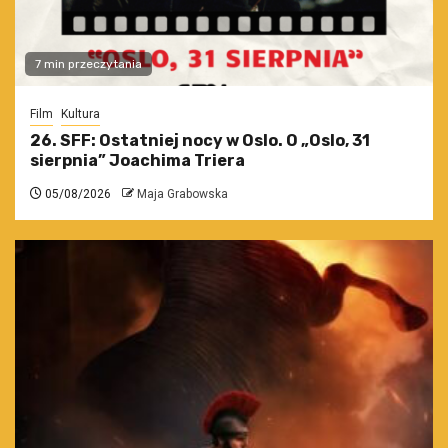
7 min przeczytania
Film
Kultura
26. SFF: Ostatniej nocy w Oslo. O „Oslo, 31
sierpnia” Joachima Triera
05/08/2026
Maja Grabowska