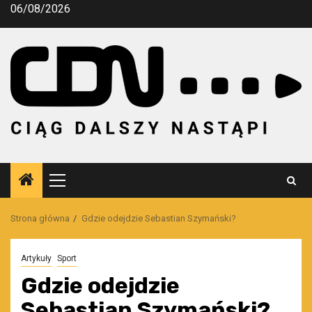
Przejdź
06/08/2026
do
treści
Menu
główne
Strona główna
Gdzie odejdzie Sebastian Szymański?
Artykuły
Sport
Gdzie odejdzie
Sebastian Szymański?