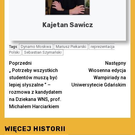
Kajetan Sawicz
Dynamo Moskwa
Mariusz Piekarski
reprezentacja
Tags:
Polski
Sebastian Szymański
Zobacz
Poprzedni
Następny
„ Potrzeby wszystkich
Wiosenna edycja
wpisy
studentów muszą być
Wampiriady na
lepiej słyszalne ” –
Uniwersytecie Gdańskim
rozmowa z kandydatem
na Dziekana WNS, prof.
Michałem Harciarkiem
WIĘCEJ HISTORII