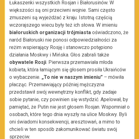
Łukaszenki wszystkich Rosjan i Białorusinów. W
większości są oni przeciwni wojnie. Sami często
zmuszeni są wyjeżdżać z kraju. Istotną częścią
wczorajszego wiecu były też ich słowa. W imieniu
białoruskich organizacji trójmiasta
oświadczono, że
naród Białoruski nie ponosi odpowiedzialności za
reżim wspierający Rosję i stanowczo potępiono
działania Moskwy i Mińska. Głos zabrali także
obywatele Rosji
. Pierwsza przemawiała młoda
kobieta, która łamiącym się głosem prosiła Ukraińców
o wybaczenie.
„To nie w naszym imieniu”
– mówiła
płacząc. Przemawiający później mężczyzna
przedstawił swój wewnętrzny konflikt, gdy zadaje
sobie pytanie, czy powinien się wstydzić. Apelował, by
pamiętać, że Putin nie jest głosem Rosjan. Wspomniał o
osobach, które tego dnia wyszły na ulice Moskwy. Byli
oni świadomi konsekwencji, aresztowań, a mimo to
chcieli w ten sposób zakomunikować światu swój
sprzeciw.