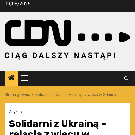
Przejdź
09/08/2026
do
treści
Menu
główne
Strona główna
Solidarni z Ukrainą – relacja z wiecu w Gdańsku
Artykuły
Solidarni z Ukrainą –
relacja z wiecu w