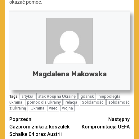
okazać pomoc.
Magdalena Makowska
artykuł
atak Rosji na Ukrainę
gdańsk
niepodległa
Tags:
ukraina
pomoc dla Ukrainy
relacja
Solidarność
solidarność
z Ukrainą
Ukraina
wiec
wojna
Zobacz
Poprzedni
Następny
Gazprom znika z koszulek
Kompromitacja UEFA
wpisy
Schalke 04 oraz Austrii