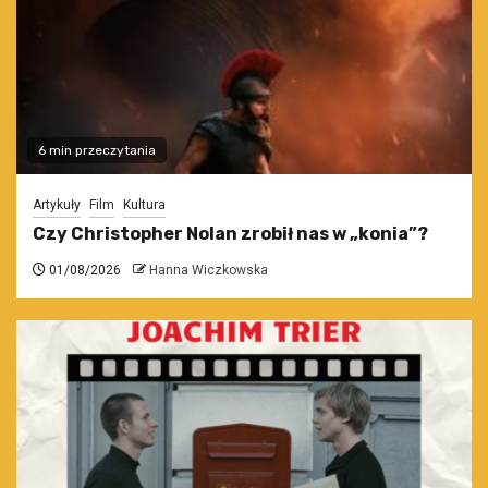
6 min przeczytania
Artykuły
Film
Kultura
Czy Christopher Nolan zrobił nas w „konia”?
01/08/2026
Hanna Wiczkowska