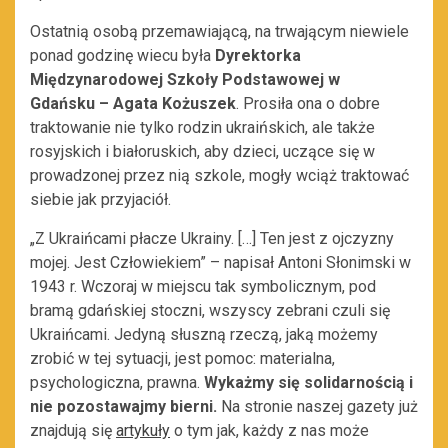
Ostatnią osobą przemawiającą, na trwającym niewiele
ponad godzinę wiecu była
Dyrektorka
Międzynarodowej Szkoły Podstawowej w
Gdańsku – Agata Kożuszek
. Prosiła ona o dobre
traktowanie nie tylko rodzin ukraińskich, ale także
rosyjskich i białoruskich, aby dzieci, uczące się w
prowadzonej przez nią szkole, mogły wciąż traktować
siebie jak przyjaciół.
„Z Ukraińcami płacze Ukrainy. […] Ten jest z ojczyzny
mojej. Jest Człowiekiem” – napisał Antoni Słonimski w
1943 r. Wczoraj w miejscu tak symbolicznym, pod
bramą gdańskiej stoczni, wszyscy zebrani czuli się
Ukraińcami. Jedyną słuszną rzeczą, jaką możemy
zrobić w tej sytuacji, jest pomoc: materialna,
psychologiczna, prawna.
Wykażmy się solidarnością i
nie pozostawajmy bierni.
Na stronie naszej gazety już
znajdują się
artykuły
o tym jak, każdy z nas może