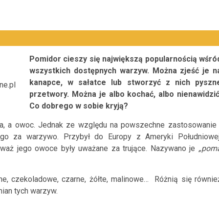
Pomidor cieszy się największą popularnością wśró
wszystkich dostępnych warzyw. Można zjeść je n
kanapce, w sałatce lub stworzyć z nich pyszn
e.pl
przetwory. Można je albo kochać, albo nienawidzić
Co dobrego w sobie kryją?
ywa, a owoc. Jednak ze względu na powszechne zastosowanie 
go za warzywo. Przybył do Europy z Ameryki Południowej
ieważ jego owoce były uważane za trujące. Nazywano je
„pom
e, czekoladowe, czarne, żółte, malinowe… Różnią się równie
mian tych warzyw.