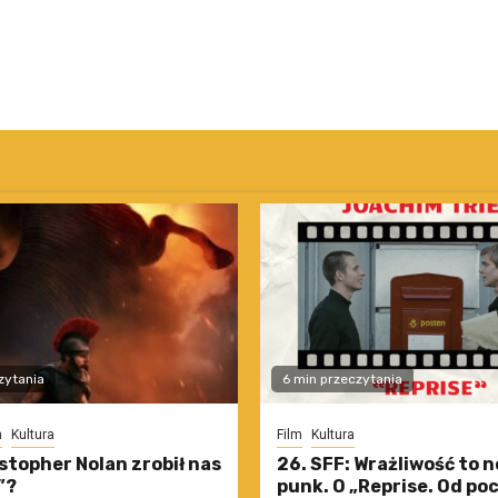
zytania
6 min przeczytania
m
Kultura
Film
Kultura
stopher Nolan zrobił nas
26. SFF: Wrażliwość to 
”?
punk. O „Reprise. Od po