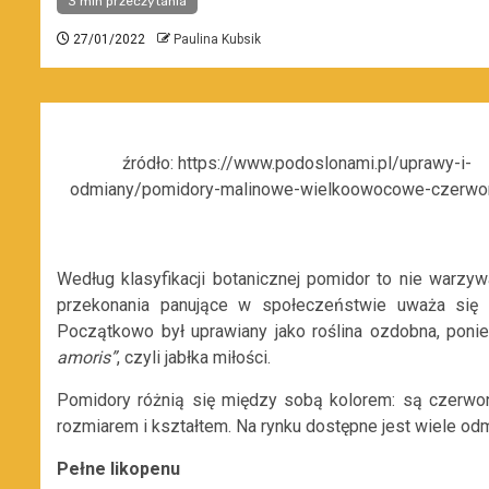
3 min przeczytania
27/01/2022
Paulina Kubsik
źródło: https://www.podoslonami.pl/uprawy-i-
odmiany/pomidory-malinowe-wielkoowocowe-czerwon
Według klasyfikacji botanicznej pomidor to nie warz
przekonania panujące w społeczeństwie uważa się 
Początkowo był uprawiany jako roślina ozdobna, pon
amoris”
, czyli jabłka miłości.
Pomidory różnią się między sobą kolorem: są czerwon
rozmiarem i kształtem. Na rynku dostępne jest wiele od
Pełne likopenu