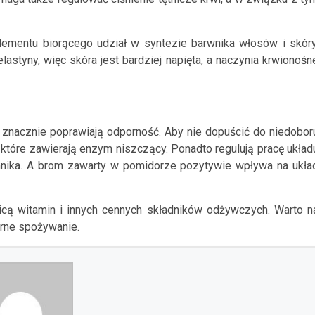
ementu biorącego udział w syntezie barwnika włosów i skóry
 elastyny, więc skóra jest bardziej napięta, a naczynia krwionośn
znacznie poprawiają odporność. Aby nie dopuścić do niedobor
, które zawierają enzym niszczący. Ponadto regulują pracę układ
nnika. A brom zawarty w pomidorze pozytywie wpływa na ukła
cą witamin i innych cennych składników odżywczych. Warto n
arne spożywanie.