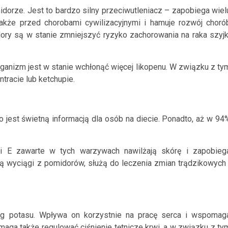
dorze. Jest to bardzo silny przeciwutleniacz – zapobiega wiel
akże przed chorobami cywilizacyjnymi i hamuje rozwój choró
ry są w stanie zmniejszyć ryzyko zachorowania na raka szyjk
ganizm jest w stanie wchłonąć więcej likopenu. W związku z ty
ntracie lub ketchupie.
o jest świetną informacją dla osób na diecie. Ponadto, aż w 94
 i E zawarte w tych warzywach nawilżają skórę i zapobieg
ą wyciągi z pomidorów, służą do leczenia zmian trądzikowych 
 potasu. Wpływa on korzystnie na pracę serca i wspomag
aga także regulować ciśnienie tętnicze krwi, a w związku z ty