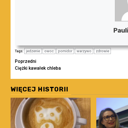
Paul
jedzenie
owoc
pomidor
warzywo
zdrowie
Tags:
Zobacz
Poprzedni
Ciężki kawałek chleba
wpisy
WIĘCEJ HISTORII