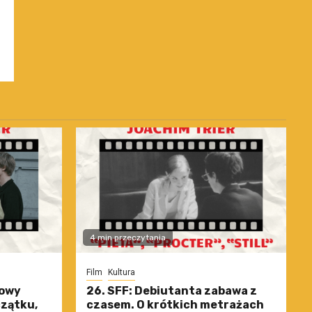
4 min przeczytania
Film
Kultura
nowy
26. SFF: Debiutanta zabawa z
czątku,
czasem. O krótkich metrażach