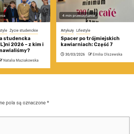
nia
4 min przeczytania
style
Życie studenckie
Artykuły
Lifestyle
a studencka
Spacer po trójmiejskich
)ni 2026 – z kim i
kawiarniach: Część 7
mawialiśmy?
30/03/2026
Emilia Olszewska
Natalia Maziakowska
e pola są oznaczone
*