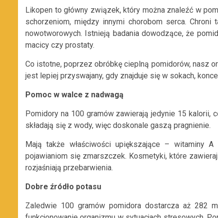
Likopen to główny związek, który można znaleźć w pomi
schorzeniom, między innymi chorobom serca. Chroni t
nowotworowych. Istnieją badania dowodzące, że pomido
macicy czy prostaty.
Co istotne, poprzez obróbkę cieplną pomidorów, nasz or
jest lepiej przyswajany, gdy znajduje się w sokach, konce
Pomoc w walce z nadwagą
Pomidory na 100 gramów zawierają jedynie 15 kalorii, c
składają się z wody, więc doskonale gaszą pragnienie.
Mają także właściwości upiększające – witaminy A
pojawianiom się zmarszczek. Kosmetyki, które zawieraj
rozjaśniają przebarwienia.
Dobre źródło potasu
Zaledwie 100 gramów pomidora dostarcza aż 282 mg
funkcjonowanie organizmu w sytuacjach stresowych. Pom