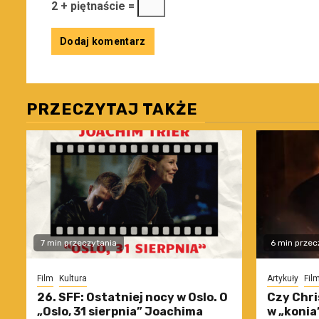
2 + piętnaście =
PRZECZYTAJ TAKŻE
7 min przeczytania
6 min przec
Film
Kultura
Artykuły
Fil
26. SFF: Ostatniej nocy w Oslo. O
Czy Chri
„Oslo, 31 sierpnia” Joachima
w „konia