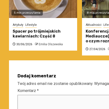
5 min przeczytania
8 min przeczyta
Artykuły
Lifestyle
Aktualności
Life
Spacer po trójmiejskich
Konferencj
kawiarniach: Część 8
Mediaucze(L
o czym roz
30/06/2026
Emilia Olszewska
27/04/2026
Dodaj komentarz
Twój adres email nie zostanie opublikowany.
Wymagan
Komentarz
*