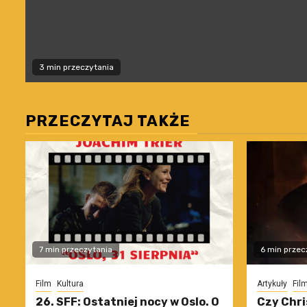
3 min przeczytania
PRZECZYTAJ TAKŻE
7 min przeczytania
6 min przec
Film
Kultura
Artykuły
Fil
26. SFF: Ostatniej nocy w Oslo. O
Czy Chri