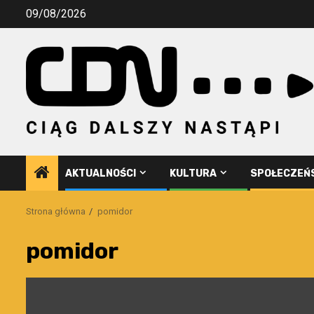
Przejdź
09/08/2026
do
treści
AKTUALNOŚCI
KULTURA
SPOŁECZEŃ
Strona główna
pomidor
pomidor