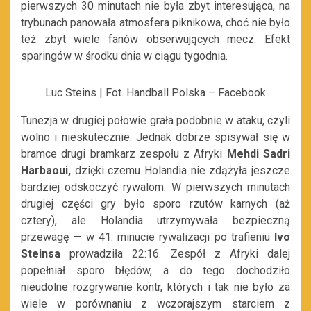
pierwszych 30 minutach nie była zbyt interesująca, na
trybunach panowała atmosfera piknikowa, choć nie było
też zbyt wiele fanów obserwujących mecz. Efekt
sparingów w środku dnia w ciągu tygodnia.
Luc Steins | Fot. Handball Polska – Facebook
Tunezja w drugiej połowie grała podobnie w ataku, czyli
wolno i nieskutecznie. Jednak dobrze spisywał się w
bramce drugi bramkarz zespołu z Afryki
Mehdi Sadri
Harbaoui
,
dzięki czemu Holandia nie zdążyła jeszcze
bardziej odskoczyć rywalom. W pierwszych minutach
drugiej części gry było sporo rzutów karnych (aż
cztery), ale Holandia utrzymywała bezpieczną
przewagę — w 41. minucie rywalizacji po trafieniu
Ivo
Steinsa
prowadziła 22:16. Zespół z Afryki dalej
popełniał sporo błędów, a do tego dochodziło
nieudolne rozgrywanie kontr, których i tak nie było za
wiele w porównaniu z wczorajszym starciem z