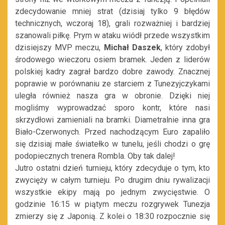
zdecydowanie mniej strat (dzisiaj tylko 9 błędów
technicznych, wczoraj 18), grali rozważniej i bardziej
szanowali piłkę. Prym w ataku wiódł przede wszystkim
dzisiejszy MVP meczu,
Michał Daszek
, który zdobył
środowego wieczoru osiem bramek. Jeden z liderów
polskiej kadry zagrał bardzo dobre zawody. Znacznej
poprawie w porównaniu ze starciem z Tunezyjczykami
uległa również nasza gra w obronie. Dzięki niej
mogliśmy wyprowadzać sporo kontr, które nasi
skrzydłowi zamieniali na bramki. Diametralnie inna gra
Biało-Czerwonych. Przed nachodzącym Euro zapaliło
się dzisiaj małe światełko w tunelu, jeśli chodzi o grę
podopiecznych trenera Rombla. Oby tak dalej!
Jutro ostatni dzień turnieju, który zdecyduje o tym, kto
zwycięży w całym turnieju. Po drugim dniu rywalizacji
wszystkie ekipy mają po jednym zwycięstwie. O
godzinie 16:15 w piątym meczu rozgrywek Tunezja
zmierzy się z Japonią. Z kolei o 18:30 rozpocznie się