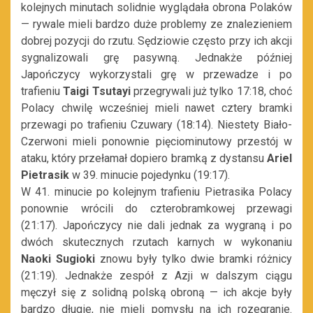
kolejnych minutach solidnie wyglądała obrona Polaków
— rywale mieli bardzo duże problemy ze znalezieniem
dobrej pozycji do rzutu. Sędziowie często przy ich akcji
sygnalizowali grę pasywną. Jednakże później
Japończycy wykorzystali grę w przewadze i po
trafieniu
Taigi Tsutayi
przegrywali już tylko 17:18, choć
Polacy chwilę wcześniej mieli nawet cztery bramki
przewagi po trafieniu Czuwary (18:14). Niestety Biało-
Czerwoni mieli ponownie pięciominutowy przestój w
ataku, który przełamał dopiero bramką z dystansu
Ariel
Pietrasik
w 39. minucie pojedynku (19:17).
W 41. minucie po kolejnym trafieniu Pietrasika Polacy
ponownie wrócili do czterobramkowej przewagi
(21:17). Japończycy nie dali jednak za wygraną i po
dwóch skutecznych rzutach karnych w wykonaniu
Naoki Sugioki
znowu były tylko dwie bramki różnicy
(21:19). Jednakże zespół z Azji w dalszym ciągu
męczył się z solidną polską obroną — ich akcje były
bardzo długie, nie mieli pomysłu na ich rozegranie.