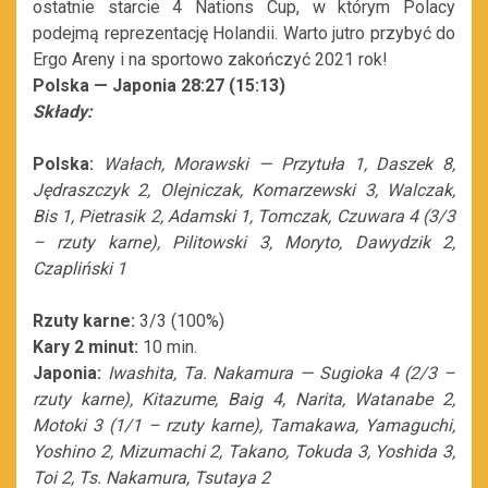
ostatnie starcie 4 Nations Cup, w którym Polacy
podejmą reprezentację Holandii. Warto jutro przybyć do
Ergo Areny i na sportowo zakończyć 2021 rok!
Polska — Japonia 28:27 (15:13)
Składy:
Polska:
Wałach, Morawski — Przytuła 1, Daszek 8,
Jędraszczyk 2, Olejniczak, Komarzewski 3, Walczak,
Bis 1, Pietrasik 2, Adamski 1, Tomczak, Czuwara 4 (3/3
– rzuty karne), Pilitowski 3, Moryto, Dawydzik 2,
Czapliński 1
Rzuty karne:
3/3 (100%)
Kary 2 minut:
10 min.
Japonia:
Iwashita, Ta. Nakamura — Sugioka 4 (2/3 –
rzuty karne), Kitazume, Baig 4, Narita, Watanabe 2,
Motoki 3 (1/1 – rzuty karne), Tamakawa, Yamaguchi,
Yoshino 2, Mizumachi 2, Takano, Tokuda 3, Yoshida 3,
Toi 2, Ts. Nakamura, Tsutaya 2