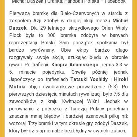
Michał Daszek | Grafika: Handball Polska – Facebook
Pierwszą bramkę dla Biało-Czerwonych w starciu z
zespołem Azji zdobył w drugiej akcji meczu
Michał
Daszek
. Dla 29-letniego skrzydłowego Orlen Wisły
Płock była to 300. bramka zdobyta w barwach
reprezentacji Polski. Sam początek spotkania był
bardzo wyrównany. Obie ekipy bardzo długo
rozgrywały swoje akcje, szukając błędu w obronie
rywali. Po trafieniu
Kacpra Adamskiego
remis 3:3 w
5. minucie pojedynku. Chwilę później jednak
Japończycy po trafieniach
Tatsuki Yoshidy
i
Hiroki
Motoki
objęli dwubramkowe prowadzenie (5:3). Po
pierwszych dziesięciu minutach rywalizacji było 7:5 dla
zawodników z kraju Kwitnącej Wiśni. Jednak w
porównaniu z potyczką z Tunezją Polacy popełniali
znacznie mniej błędów i bardziej szanowali piłkę niż
wczoraj. Trzy bramki w tym okresie gry zdobył Daszek,
który był dzisiaj niemalże bezbłędny w swoich rzutach.