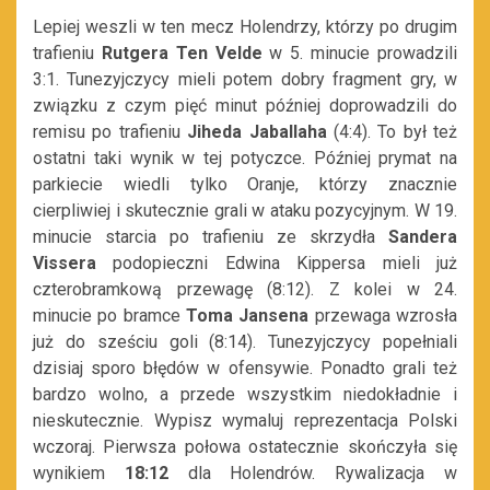
Lepiej weszli w ten mecz Holendrzy, którzy po drugim
trafieniu
Rutgera Ten Velde
w 5. minucie prowadzili
3:1. Tunezyjczycy mieli potem dobry fragment gry, w
związku z czym pięć minut później doprowadzili do
remisu po trafieniu
Jiheda Jaballaha
(4:4). To był też
ostatni taki wynik w tej potyczce. Później prymat na
parkiecie wiedli tylko Oranje, którzy znacznie
cierpliwiej i skutecznie grali w ataku pozycyjnym. W 19.
minucie starcia po trafieniu ze skrzydła
Sandera
Vissera
podopieczni Edwina Kippersa mieli już
czterobramkową przewagę (8:12). Z kolei w 24.
minucie po bramce
Toma Jansena
przewaga wzrosła
już do sześciu goli (8:14). Tunezyjczycy popełniali
dzisiaj sporo błędów w ofensywie. Ponadto grali też
bardzo wolno, a przede wszystkim niedokładnie i
nieskutecznie. Wypisz wymaluj reprezentacja Polski
wczoraj. Pierwsza połowa ostatecznie skończyła się
wynikiem
18:12
dla Holendrów. Rywalizacja w