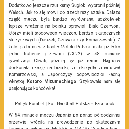
Dodatkowo jeszcze rzut karny Sugioki wybronił później
Wałach. Jak to się mówi, do trzech razy sztuka. Dalsza
część meczu była bardzo wyrównana, aczkolwiek
lepsze wrażenie na boisku sprawiali Biało-Czerwoni,
którzy mieli środowego wieczoru bardzo skutecznych
skrzydłowych (Daszek, Czuwara czy Komarzewski). Z
kolei po bramce z kontry Motoki Polska miała już tylko
jedno trafienie przewagi (23:22) w 48. minucie
rywalizacji. Chwilę później był już remis. Najpierw
doskonałą okazję na bramkę ze skrzydła zmarnował
Komarzewski, a Japończycy odpowiedzieli ładną
wkrętką
Kotoro Mizumachiego
. Szykowała nam się
pasjonująca końcówka!
Patryk Rombel | Fot. Handball Polska – Facebook
W 54. minucie meczu Japonia po ponad półgodzinnej
przerwie wróciła na prowadzenie po skutecznym
karnym w wykonaniu Motokiego (24:25). Wtedy o time-