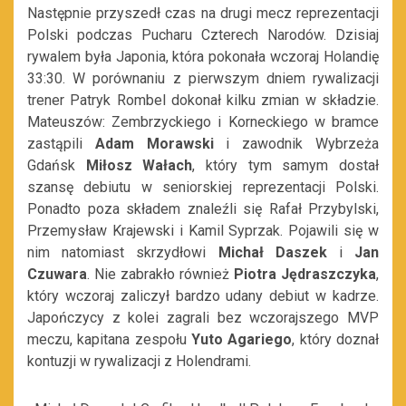
Następnie przyszedł czas na drugi mecz reprezentacji
Polski podczas Pucharu Czterech Narodów. Dzisiaj
rywalem była Japonia, która pokonała wczoraj Holandię
33:30. W porównaniu z pierwszym dniem rywalizacji
trener Patryk Rombel dokonał kilku zmian w składzie.
Mateuszów: Zembrzyckiego i Korneckiego w bramce
zastąpili
Adam Morawski
i zawodnik Wybrzeża
Gdańsk
Miłosz Wałach
, który tym samym dostał
szansę debiutu w seniorskiej reprezentacji Polski.
Ponadto poza składem znaleźli się Rafał Przybylski,
Przemysław Krajewski i Kamil Syprzak. Pojawili się w
nim natomiast skrzydłowi
Michał Daszek
i
Jan
Czuwara
. Nie zabrakło również
Piotra Jędraszczyka
,
który wczoraj zaliczył bardzo udany debiut w kadrze.
Japończycy z kolei zagrali bez wczorajszego MVP
meczu, kapitana zespołu
Yuto Agariego
, który doznał
kontuzji w rywalizacji z Holendrami.