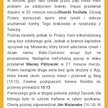
w obronie, gdyż nasi rywale przez pięć minut mieli
problem ze zdobyciem bramki. Impas przełamał
dopiero w 20. minucie meczu
Shuichi Yoshida
.
Dzisiaj
Polacy wymuszali sporo strat rywali i dobrze
uruchamiali kontrę. Tego brakowało w rywalizacji z
Tunezją.
Później niestety jednak to Polacy mieli kilkuminutową
serię bez zdobytego gola. Jednak w bramce kapitalnie
spisywał się Morawski, który bronił uderzenia rywali i
dzięki niemu Biało-Czerwoni wciąż byli na
prowadzeniu. Następnie niefortunną passę w ataku
przełamał
Maciej Pilitowski
w 27. minucie meczu.
Potem nastąpiła druga seria bez gola drużyny z Azji,
która trwała około sześciu minut i przerwał ją Baig
(15:12). Finalnie podopieczni trenera Rombla do
przerwy prowadzili
15:13
.
Pierwszego gola w drugiej połowie zdobył Daszek, dla
którego było to szóste trafienie w całym spotkaniu.
Chwilę później odpowiedział
Jim Watanabe
(16:14). W