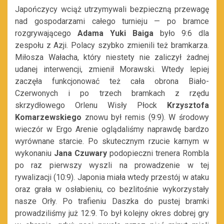
Japończycy wciąż utrzymywali bezpieczną przewagę
nad gospodarzami całego turnieju — po bramce
rozgrywającego
Adama Yuki Baiga
było 9:6 dla
zespołu z Azji. Polacy szybko zmienili też bramkarza.
Miłosza Wałacha, który niestety nie zaliczył żadnej
udanej interwencji, zmienił Morawski. Wtedy lepiej
zaczęła funkcjonować też cała obrona Biało-
Czerwonych i po trzech bramkach z rzędu
skrzydłowego Orlenu Wisły Płock
Krzysztofa
Komarzewskiego
znowu był remis (9:9). W środowy
wieczór w Ergo Arenie oglądaliśmy naprawdę bardzo
wyrównane starcie. Po skutecznym rzucie karnym w
wykonaniu
Jana Czuwary
podopieczni trenera Rombla
po raz pierwszy wyszli na prowadzenie w tej
rywalizacji (10:9). Japonia miała wtedy przestój w ataku
oraz grała w osłabieniu, co bezlitośnie wykorzystały
nasze Orły. Po trafieniu Daszka do pustej bramki
prowadziliśmy już 12:9. To był kolejny okres dobrej gry