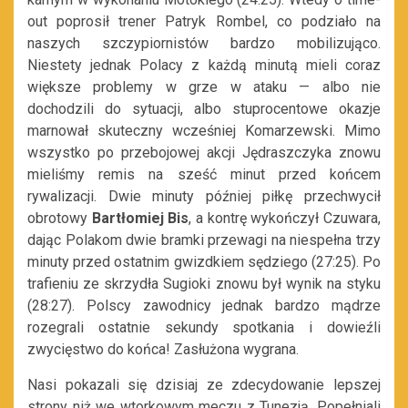
out poprosił trener Patryk Rombel, co podziało na
naszych szczypiornistów bardzo mobilizująco.
Niestety jednak Polacy z każdą minutą mieli coraz
większe problemy w grze w ataku — albo nie
dochodzili do sytuacji, albo stuprocentowe okazje
marnował skuteczny wcześniej Komarzewski. Mimo
wszystko po przebojowej akcji Jędraszczyka znowu
mieliśmy remis na sześć minut przed końcem
rywalizacji. Dwie minuty później piłkę przechwycił
obrotowy
Bartłomiej Bis
, a kontrę wykończył Czuwara,
dając Polakom dwie bramki przewagi na niespełna trzy
minuty przed ostatnim gwizdkiem sędziego (27:25). Po
trafieniu ze skrzydła Sugioki znowu był wynik na styku
(28:27). Polscy zawodnicy jednak bardzo mądrze
rozegrali ostatnie sekundy spotkania i dowieźli
zwycięstwo do końca! Zasłużona wygrana.
Nasi pokazali się dzisiaj ze zdecydowanie lepszej
strony niż we wtorkowym meczu z Tunezją. Popełniali