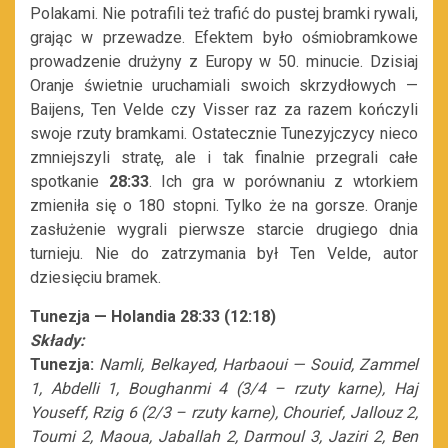
Polakami. Nie potrafili też trafić do pustej bramki rywali,
grając w przewadze. Efektem było ośmiobramkowe
prowadzenie drużyny z Europy w 50. minucie. Dzisiaj
Oranje świetnie uruchamiali swoich skrzydłowych —
Baijens, Ten Velde czy Visser raz za razem kończyli
swoje rzuty bramkami. Ostatecznie Tunezyjczycy nieco
zmniejszyli stratę, ale i tak finalnie przegrali całe
spotkanie
28:33
. Ich gra w porównaniu z wtorkiem
zmieniła się o 180 stopni. Tylko że na gorsze. Oranje
zasłużenie wygrali pierwsze starcie drugiego dnia
turnieju. Nie do zatrzymania był Ten Velde, autor
dziesięciu bramek.
Tunezja — Holandia 28:33 (12:18)
Składy:
Tunezja:
Namli, Belkayed, Harbaoui — Souid, Zammel
1, Abdelli 1, Boughanmi 4 (3/4 – rzuty karne), Haj
Youseff, Rzig 6 (2/3 – rzuty karne), Chourief, Jallouz 2,
Toumi 2, Maoua, Jaballah 2, Darmoul 3, Jaziri 2, Ben