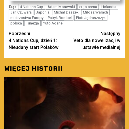
4 Nations Cup
Adam Morawski
ergo arena
Holandia
Tags:
Jan Czuwara
Japonia
Michał Daszek
Miłosz Wałach
mistrzostwa Europy
Patryk Rombel
Piotr Jędraszczyk
polska
Tunezja
Yuto Agarie
Zobacz
Poprzedni
Następny
4 Nations Cup, dzień 1:
Veto dla nowelizacji w
wpisy
Nieudany start Polaków!
ustawie medialnej
WIĘCEJ HISTORII