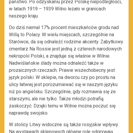
państwo. Po odzyskaniu przez Polskę niepodległości,
w latach 1919 – 1939 Wilno leżało w granicach
naszego kraju.
Do dziś niemal 17% procent mieszkańców grodu nad
Willą to Polacy. W wielu miejscach, szczególnie na
Starówce, da się odnaleźć rodzime akcenty. Zabytkowy
cmentarz Na Rossie jest jedną z czterech narodowych
nekropolii Polski, a znajduje się właśnie w Wilnie.
Nadwiślańskie ślady można odnaleźć także w
prozaicznych rzeczach. Prawie wszechobecny jest
język polski. W sklepie, na dworcu czy po prostu na
ulicy łatwiej jest porozumiewać się w naszym języku
niż po angielsku. Szczególnie, gdy rozmawia się ze
starszymi, ale nie tylko. Także młodzi potrafią
zaskoczyć. Dzięki temu w Wilnie można poczuć się
naprawdę swojsko.
W stolicy Litwy widoczne są także rosyjskie wpływy.
Na wystawach sklepowych główne role odgrywają