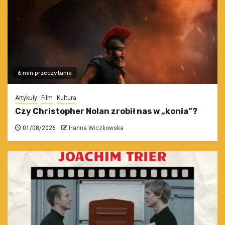
6 min przeczytania
Artykuły
Film
Kultura
Czy Christopher Nolan zrobił nas w „konia”?
01/08/2026
Hanna Wiczkowska