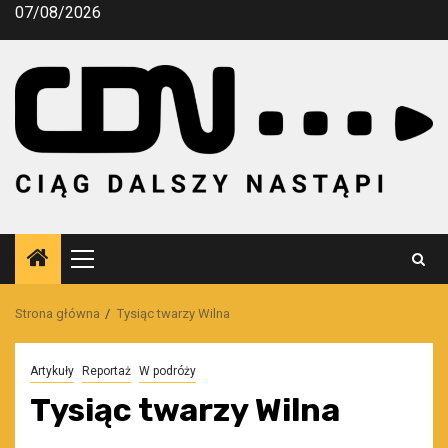
Przejdź
07/08/2026
do
treści
Menu
główne
Strona główna
Tysiąc twarzy Wilna
Artykuły
Reportaż
W podróży
Tysiąc twarzy Wilna