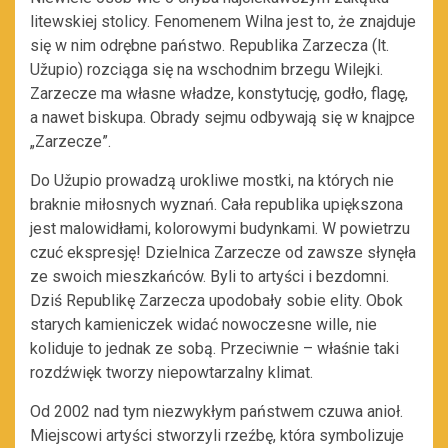
litewskiej stolicy. Fenomenem Wilna jest to, że znajduje
się w nim odrębne państwo. Republika Zarzecza (lt.
Užupio) rozciąga się na wschodnim brzegu Wilejki.
Zarzecze ma własne władze, konstytucję, godło, flagę,
a nawet biskupa. Obrady sejmu odbywają się w knajpce
„Zarzecze”.
Do Užupio prowadzą urokliwe mostki, na których nie
braknie miłosnych wyznań. Cała republika upiększona
jest malowidłami, kolorowymi budynkami. W powietrzu
czuć ekspresję! Dzielnica Zarzecze od zawsze słynęła
ze swoich mieszkańców. Byli to artyści i bezdomni.
Dziś Republikę Zarzecza upodobały sobie elity. Obok
starych kamieniczek widać nowoczesne wille, nie
koliduje to jednak ze sobą. Przeciwnie – właśnie taki
rozdźwięk tworzy niepowtarzalny klimat.
Od 2002 nad tym niezwykłym państwem czuwa anioł.
Miejscowi artyści stworzyli rzeźbę, która symbolizuje