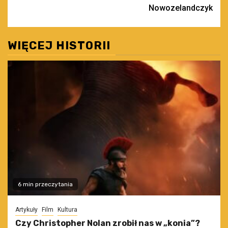
wpisy
Nowozelandczyk
WIĘCEJ HISTORII
6 min przeczytania
Artykuły
Film
Kultura
Czy Christopher Nolan zrobił nas w „konia”?