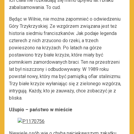
ich ciała nie rozkładają się mimo upływu lat i braku
zabalsamowania. To cud.
Będąc w Wilnie, nie można zapomnieć o odwiedzeniu
Góry Trzykrzyskiej. Ze wzgórzem związana jest też
historia siedmiu franciszkanów. Jak podaje legenda
czterech z nich zrzucono do rzeki, a trzech
powieszono na krzyżach. Po latach na górze
postawiono trzy białe krzyże, które miały być
pomnikiem zamordowanych braci. Ten na przestrzeni
lat był niszczony i odbudowywany. W 1989 roku
powstał nowy, który ma być pamiątką ofiar stalinizmu.
Trzy białe krzyże wyłaniając się z zielonego wzgórza,
intrygują. Każdy, kto je zauważy, chce zobaczyć je z
bliska.
Užupio – państwo w mieście
Niewiele osób wie o chyba najciekawszym zakątku