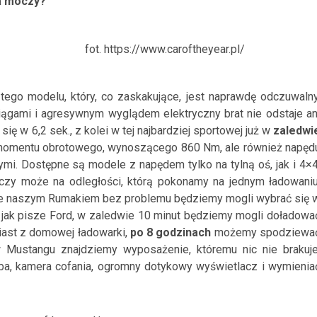
ra moczy?
fot. https://www.caroftheyear.pl/
tego modelu, który, co zaskakujące, jest naprawdę odczuwalny
osiągami i agresywnym wyglądem elektryczny brat nie odstaje an
ę w 6,2 sek., z kolei w tej najbardziej sportowej już w
zaledwi
i momentu obrotowego, wynoszącego 860 Nm, ale również napęd
mi. Dostępne są modele z napędem tylko na tylną oś, jak i 4×4
czy może na odległości, którą pokonamy na jednym ładowaniu
 że naszym Rumakiem bez problemu będziemy mogli wybrać się 
, jak pisze Ford, w zaledwie 10 minut będziemy mogli doładowa
iast z domowej ładowarki,
po 8 godzinach
możemy spodziewa
w Mustangu znajdziemy wyposażenie, któremu nic nie brakuje
yba, kamera cofania, ogromny dotykowy wyświetlacz i wymienia