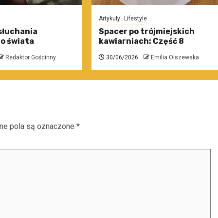
Artykuły
Lifestyle
słuchania
Spacer po trójmiejskich
o świata
kawiarniach: Część 8
Redaktor Gościnny
30/06/2026
Emilia Olszewska
e pola są oznaczone
*