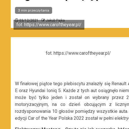
3 min przeczytania
03/12/2021
Jakub Pajka
fot. https://www.caroftheyear.pl/
fot. https://www.caroftheyear.pl/
W finałowej piątce tego plebiscytu znalazły się Renault
E oraz Hyundai Ioniq 5. Każde z tych aut osiągnęło nie
może być tylko jeden i został on wybrany przez 2
motoryzacyjnym, na co dzień obcującym z liczny
rozdysponowania 10 głosów pomiędzy wszystkie auta.
edycji Car of the Year Polska 2022 został w pełni elekt