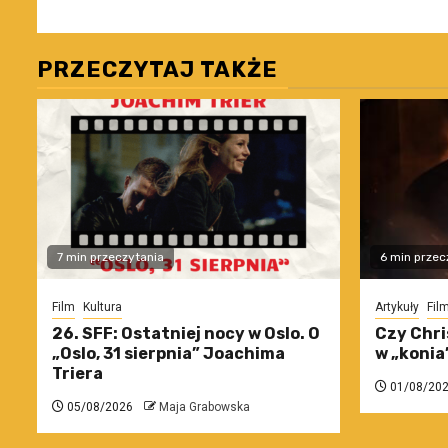
PRZECZYTAJ TAKŻE
7 min przeczytania
6 min przec
Film
Kultura
Artykuły
Fil
26. SFF: Ostatniej nocy w Oslo. O
Czy Chri
„Oslo, 31 sierpnia” Joachima
w „konia
Triera
01/08/20
05/08/2026
Maja Grabowska