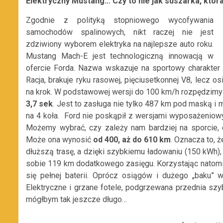
Elektryczny Mustang… Czy to nie jak suszarka, któ
Zgodnie z polityką stopniowego wycofywania
samochodów spalinowych, nikt raczej nie jest
zdziwiony wyborem elektryka na najlepsze auto roku.
Mustang Mach-E jest technologiczną innowacją w
ofercie Forda. Nazwa wskazuje na sportowy charakter 
Racja, brakuje ryku rasowej, pięciusetkonnej V8, lecz 
na krok. W podstawowej wersji do 100 km/h rozpędzimy si
3,7 sek
. Jest to zasługa nie tylko 487 km pod maską 
na 4 koła. Ford nie poskąpił z wersjami wyposażeniowy
Możemy wybrać, czy zależy nam bardziej na sporcie, 
Może ona wynosić
od 400, aż do 610 km
. Oznacza to,
dłuższą trasę, a dzięki szybkiemu ładowaniu (150 kWh)
sobie 119 km dodatkowego zasięgu. Korzystając natom
się pełnej baterii. Oprócz osiągów i dużego „baku” 
Elektryczne i grzane fotele, podgrzewana przednia sz
mógłbym tak jeszcze długo…