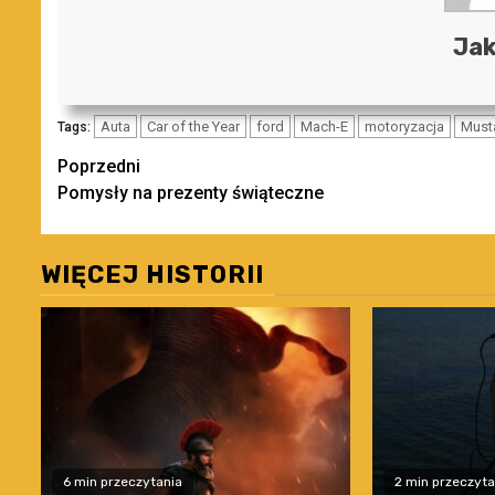
Jak
Auta
Car of the Year
ford
Mach-E
motoryzacja
Must
Tags:
Zobacz
Poprzedni
Pomysły na prezenty świąteczne
wpisy
WIĘCEJ HISTORII
6 min przeczytania
2 min przeczyta