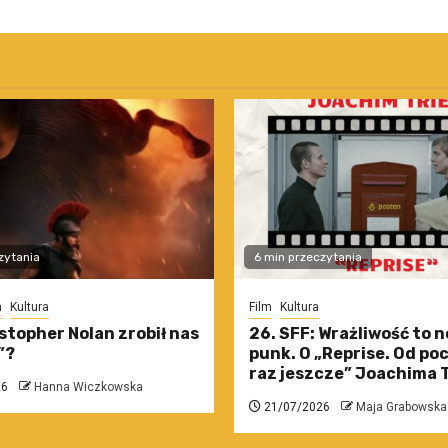
zytania
6 min przeczytania
m
Kultura
Film
Kultura
stopher Nolan zrobił nas
26. SFF: Wrażliwość to 
”?
punk. O „Reprise. Od po
raz jeszcze” Joachima T
26
Hanna Wiczkowska
21/07/2026
Maja Grabowska