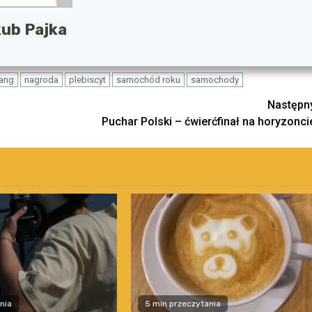
ub Pajka
ang
nagroda
plebiscyt
samochód roku
samochody
Następn
Puchar Polski – ćwierćfinał na horyzonci
nia
5 min przeczytania