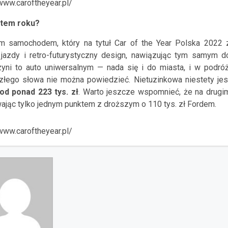
/www.caroftheyear.pl/
utem roku?
m samochodem, który na tytuł Car of the Year Polska 2022 
 jazdy i retro-futurystyczny design, nawiązując tym samym d
zyni to auto uniwersalnym — nada się i do miasta, i w podróż
 złego słowa nie można powiedzieć. Nietuzinkowa niestety jes
od ponad 223 tys. zł
. Warto jeszcze wspomnieć, że na drugi
ywając tylko jednym punktem z droższym o 110 tys. zł Fordem.
/www.caroftheyear.pl/