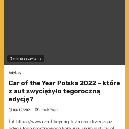
3 min przeczytania
Artykuły
Car of the Year Polska 2022 – które
z aut zwyciężyło tegoroczną
edycję?
03/12/2021
Jakub Pajka
fot. https://www.caroftheyear.pl/ Za nami trzecia już
edycja tego prestiżowego konkursu, jakim jest Car of