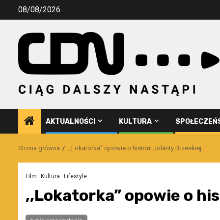
Przejdź
08/08/2026
do
treści
AKTUALNOŚCI
KULTURA
SPOŁECZEŃ
Strona główna
,,Lokatorka” opowie o historii Jolanty Brzeskiej
Film
Kultura
Lifestyle
,,Lokatorka” opowie o his