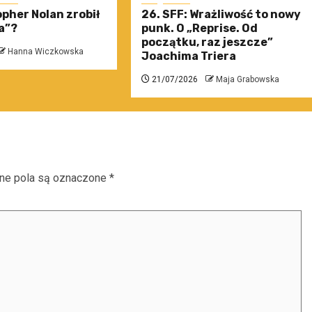
pher Nolan zrobił
26. SFF: Wrażliwość to nowy
a”?
punk. O „Reprise. Od
początku, raz jeszcze”
Hanna Wiczkowska
Joachima Triera
21/07/2026
Maja Grabowska
e pola są oznaczone
*