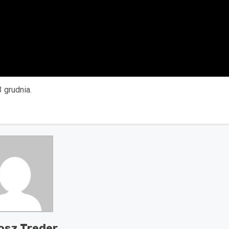
3 grudnia.
osz Treder