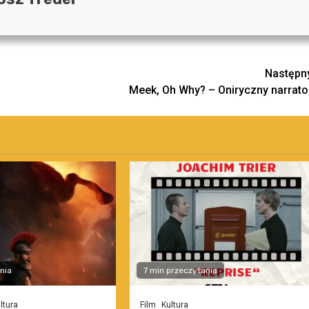
Następn
Meek, Oh Why? – Oniryczny narrato
nia
7 min przeczytania
ltura
Film
Kultura