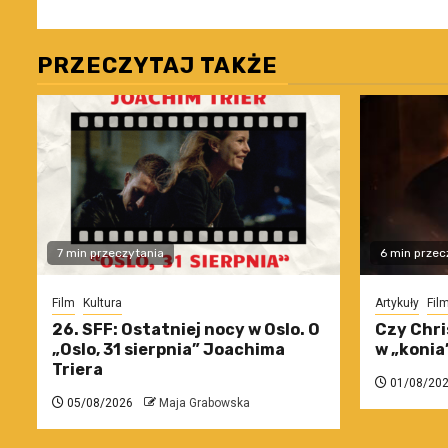
PRZECZYTAJ TAKŻE
7 min przeczytania
6 min przec
Film
Kultura
Artykuły
Fil
26. SFF: Ostatniej nocy w Oslo. O
Czy Chri
„Oslo, 31 sierpnia” Joachima
w „konia
Triera
01/08/20
05/08/2026
Maja Grabowska