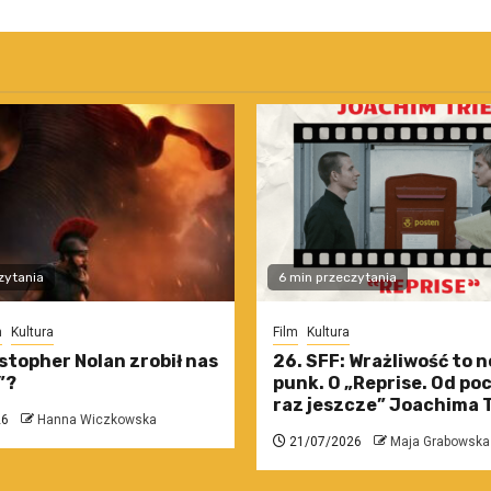
zytania
6 min przeczytania
m
Kultura
Film
Kultura
stopher Nolan zrobił nas
26. SFF: Wrażliwość to 
”?
punk. O „Reprise. Od po
raz jeszcze” Joachima T
26
Hanna Wiczkowska
21/07/2026
Maja Grabowska