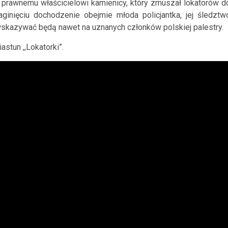
prawnemu właścicielowi kamienicy, który zmuszał lokatorów d
inięciu dochodzenie obejmie młoda policjantka, jej śledztw
wskazywać będą nawet na uznanych członków polskiej palestry.
astun ,,Lokatorki”.