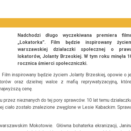
Nadchodzi długo wyczekiwana premiera film
„Lokatorka”. Film będzie inspirowany życie
warszawskiej działaczki społecznej o praw
lokatorów, Jolanty Brzeskiej. W tym roku minęła 1
rocznica śmierci społeczniczki.
. Film inspirowany będzie życiem Jolanty Brzeskiej, opowie o je
rów oraz dzielnej walce z mafią reprywatyzacyjną, które
 najwyższą cenę.
 przez nieznanych do tej pory sprawców. 10 lat temu działaczk
Jej ciało zostało znalezione zwęglone w Lesie Kabackim. Spraw
 warszawskim Mokotowie. Główna bohaterka ekranizacji, Janin