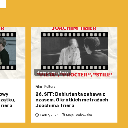
4 min przeczytania
Film
Kultura
nowy
26. SFF: Debiutanta zabawa z
czątku,
czasem. O krótkich metrażach
riera
Joachima Triera
14/07/2026
Maja Grabowska