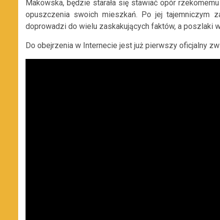
Makowska, będzie starała się stawiać opór rzekomemu 
opuszczenia swoich mieszkań. Po jej tajemniczym zag
doprowadzi do wielu zaskakujących faktów, a poszlaki 
Do obejrzenia w Internecie jest już pierwszy oficjalny zwi