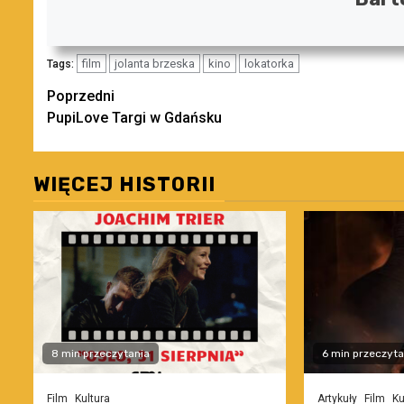
film
jolanta brzeska
kino
lokatorka
Tags:
Zobacz
Poprzedni
PupiLove Targi w Gdańsku
wpisy
WIĘCEJ HISTORII
8 min przeczytania
6 min przeczyta
Film
Kultura
Artykuły
Film
Ku