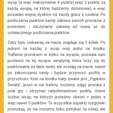
wysp (a więc maksymalnie 4 punkty) oraz 2 punkty za
każdą wyspę, na której będziemy dominować, a więc
posiadać więcej dysków niż każdy gracz z osobna. Po
podliczeniu punktów każdy zabiera swoich proroków z
powrotem i zaczynamy zabawę od nowa, aż do
ostatecznego podliczenia punktów.
Żeby było ciekawiej, na macie znajduje się 5 kółek. Po
jednym na każdej z wysp oraz jedno na środku.
Trafienie prorokiem w kółko na wyspie, pozwala nam
postawić na tej wyspie świątynię, która liczy się do
punktowania za dany teren, ale zostaję na macie, nawet
po zakończeniu rundy i będzie przynosić profity w
przyszłości. Koło na środku maty zwane jest „Pępkiem
Świata”, jeżeli w nie trafimy, możemy zdjąć proroka z
pola gry i otrzymać natychmiastowo punkty, równe
liczbie wysp, na których jesteśmy obecni + jeden, a
więc nawet 5 punktów. Te wszystkie aspekty rozgrywki
powodują, że nie możemy tylko pstrykać na oślep, ale