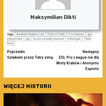
Maksymilian Dikti
Awaken Realms Lite
Flick of Faith
Fox Games
gra
Tags:
planszowa
gry
kości zostały rzucone
mitologia
Palec
Boży
Zobacz
Poprzedni
Następny
Szlakiem przez Tatry zimą
ESL Pro League nie dla
wpisy
Wisły Kraków i Anonymo
Esports
WIĘCEJ HISTORII