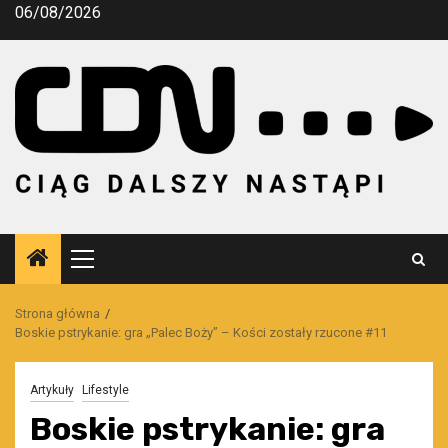
Przejdź
06/08/2026
do
treści
Menu
główne
Strona główna
Boskie pstrykanie: gra „Palec Boży” – Kości zostały rzucone #11
Artykuły
Lifestyle
Boskie pstrykanie: gra