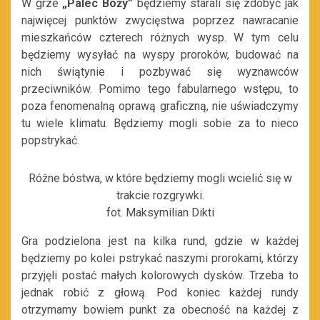
W grze
„Palec Boży”
będziemy starali się zdobyć jak
najwięcej punktów zwycięstwa poprzez nawracanie
mieszkańców czterech różnych wysp. W tym celu
będziemy wysyłać na wyspy proroków, budować na
nich świątynie i pozbywać się wyznawców
przeciwników. Pomimo tego fabularnego wstępu, to
poza fenomenalną oprawą graficzną, nie uświadczymy
tu wiele klimatu. Będziemy mogli sobie za to nieco
popstrykać.
Różne bóstwa, w które będziemy mogli wcielić się w
trakcie rozgrywki.
fot. Maksymilian Dikti
Gra podzielona jest na kilka rund, gdzie w każdej
będziemy po kolei pstrykać naszymi prorokami, którzy
przyjęli postać małych kolorowych dysków. Trzeba to
jednak robić z głową. Pod koniec każdej rundy
otrzymamy bowiem punkt za obecność na każdej z