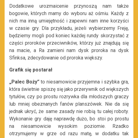
Dodatkowe urozmaicenie przynoszą nam także
bogowie, których mamy do wyboru aż ośmiu. Każdy z
nich ma inną umiejętność i zapewni nam inne korzyści
w czasie gry. Dla przykładu, jeżeli wybierzemy Freję,
będziemy mogli pod koniec każdej rundy skorzystać z
części proroków przeciwników, którzy już znajdują się
na macie, a Ra zamieni nam dysk proroka na dysk
Sfinksa, zdecydowanie od proroka większy.
Grafik się postarał
„Palec Boży”
to niesamowicie przyjemna i szybka gra,
która świetnie spiszę się jako przerywnik od większych
tytułów, czy po prostu rozrywka dla młodszych graczy
lub mniej obeznanych fanów planszówek. Nie da się
jednak ukryć, że same zasady nie robią tu całej roboty.
Wykonanie gry daję naprawdę dużo, bo stoi po prostu
na niesamowicie wysokim poziomie. Rzadko
otrzymujemy w grze od razu matę, w dodatku tak