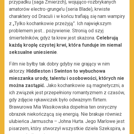
przypadku (saga Zmierzch), wojująco-rozbrykanych
amatorów electro-grunge’u (seria Blade), krwiste
charaktery od Draculi i w końcu trafiają się nam wampiry
z „Tylko kochankowie przeżyją”. Ich największym
problemem jest… pożywienie. Stronią od szyj
śmiertelników, gdyż ta krew jest skażona.
Celebrują
każdą kroplę czystej krwi, która funduje im niemal
seksualne uniesienie
.
Film nie byłby tak dobry gdyby nie grający w nim
aktorzy.
Hiddleston i Swinton to wybuchowa
mieszanka urody, talentu i osobowości, których nie
można zastąpić.
Jako kochankowie są magnetyczni, a
ich związek jest przepełniony romantyzmem z czasów,
gdy zdjęcie rękawiczek było odważnym flirtem.
Brawurowa Mia Wasikowska dopełnia ten oniryczny
obrazek niekończącą się energią. Nie brakuje również
ulubieńca Jarmuscha – Johna Hurta. Jego Marlowe jest
pisarzem, który stworzył wszystkie dzieła Szekspira, a