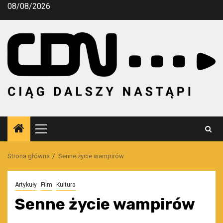
Przejdź
08/08/2026
do
treści
Menu
główne
Strona główna
Senne życie wampirów
Artykuły
Film
Kultura
Senne życie wampirów