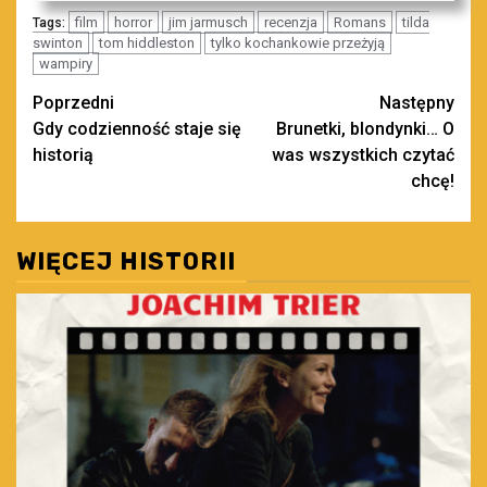
film
horror
jim jarmusch
recenzja
Romans
tilda
Tags:
swinton
tom hiddleston
tylko kochankowie przeżyją
wampiry
Zobacz
Poprzedni
Następny
Gdy codzienność staje się
Brunetki, blondynki… O
wpisy
historią
was wszystkich czytać
chcę!
WIĘCEJ HISTORII