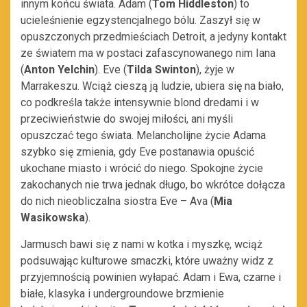
innym końcu świata. Adam (
Tom Hiddleston
) to
ucieleśnienie egzystencjalnego bólu. Zaszył się w
opuszczonych przedmieściach Detroit, a jedyny kontakt
ze światem ma w postaci zafascynowanego nim Iana
(
Anton Yelchin
). Eve (
Tilda Swinton
), żyje w
Marrakeszu. Wciąż cieszą ją ludzie, ubiera się na biało,
co podkreśla także intensywnie blond dredami i w
przeciwieństwie do swojej miłości, ani myśli
opuszczać tego świata. Melancholijne życie Adama
szybko się zmienia, gdy Eve postanawia opuścić
ukochane miasto i wrócić do niego. Spokojne życie
zakochanych nie trwa jednak długo, bo wkrótce dołącza
do nich nieobliczalna siostra Eve – Ava (
Mia
Wasikowska
).
Jarmusch bawi się z nami w kotka i myszkę, wciąż
podsuwając kulturowe smaczki, które uważny widz z
przyjemnością powinien wyłapać. Adam i Ewa, czarne i
białe, klasyka i undergroundowe brzmienie