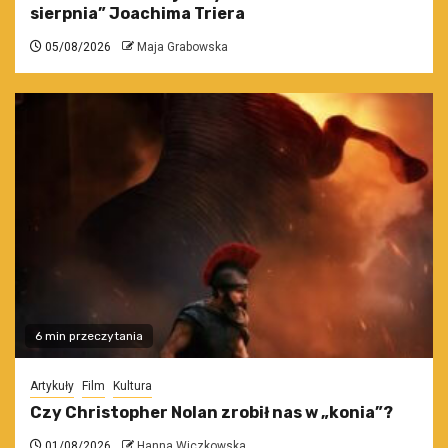
sierpnia” Joachima Triera
05/08/2026
Maja Grabowska
6 min przeczytania
Artykuły
Film
Kultura
Czy Christopher Nolan zrobił nas w „konia”?
01/08/2026
Hanna Wiczkowska