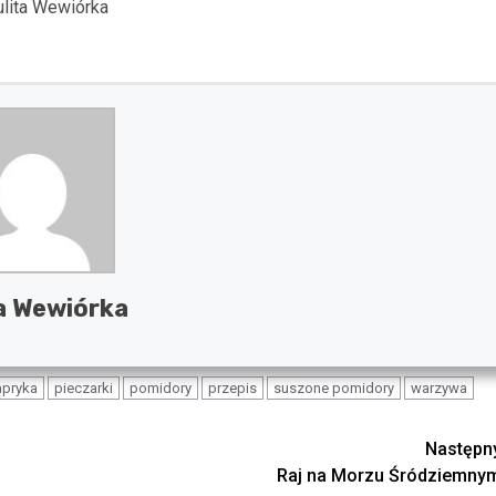
Julita Wewiórka
a Wewiórka
apryka
pieczarki
pomidory
przepis
suszone pomidory
warzywa
Następn
Raj na Morzu Śródziemny