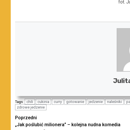
fot. 
Julit
chili
cukinia
curry
gotowanie
jedzenie
naleśniki
p
Tags:
zdrowe jedzenie
Zobacz
Poprzedni
„Jak poślubić milionera” – kolejna nudna komedia
wpisy