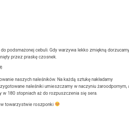
y do podsmażonej cebuli. Gdy warzywa lekko zmiękną dorzucam
nięty przez praskę czosnek.
ę.
owanie naszych naleśników. Na każdą sztukę nakładamy
przygotowane naleśniki umieszczamy w naczyniu żaroodpornym, 
y w 180 stopniach aż do rozpuszczenia się sera.
ą w towarzystwie roszponki