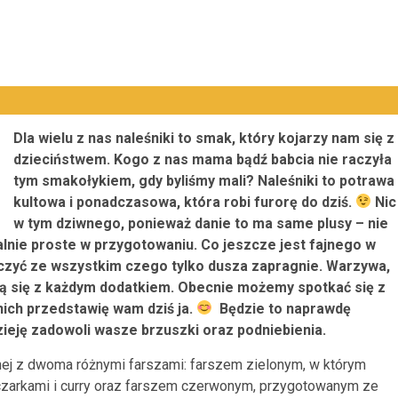
Dla wielu z nas naleśniki to smak, który kojarzy nam się z
dzieciństwem. Kogo z nas mama bądź babcia nie raczyła
tym smakołykiem, gdy byliśmy mali? Naleśniki to potrawa
kultowa i ponadczasowa, która robi furorę do dziś.
Nic
w tym dziwnego, ponieważ danie to ma same plusy – nie
alnie proste w przygotowaniu. Co jeszcze jest fajnego w
czyć ze wszystkim czego tylko dusza zapragnie. Warzywa,
ją się z każdym dodatkiem. Obecnie możemy spotkać się z
ich przedstawię wam dziś ja.
Będzie to naprawdę
ję zadowoli wasze brzuszki oraz podniebienia.
wnej z dwoma różnymi farszami: farszem zielonym, w którym
eczarkami i curry oraz farszem czerwonym, przygotowanym ze