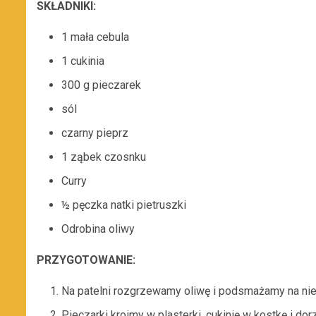
SKŁADNIKI:
1 mała cebula
1 cukinia
300 g pieczarek
sól
czarny pieprz
1 ząbek czosnku
Curry
½ pęczka natki pietruszki
Odrobina oliwy
PRZYGOTOWANIE:
Na patelni rozgrzewamy oliwę i podsmażamy na niej 
Pieczarki kroimy w plasterki, cukinię w kostkę i do