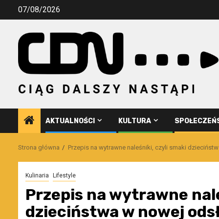
Przejdź
07/08/2026
do
treści
AKTUALNOŚCI
KULTURA
SPOŁECZEŃ
Strona główna
Przepis na wytrawne naleśniki, czyli smaki dziecińst
Kulinaria
Lifestyle
Przepis na wytrawne nale
dzieciństwa w nowej ods