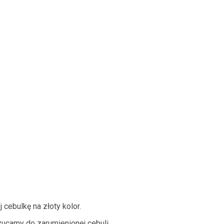
cebulkę na złoty kolor.
rzucamy do zarumienionej cebuli.