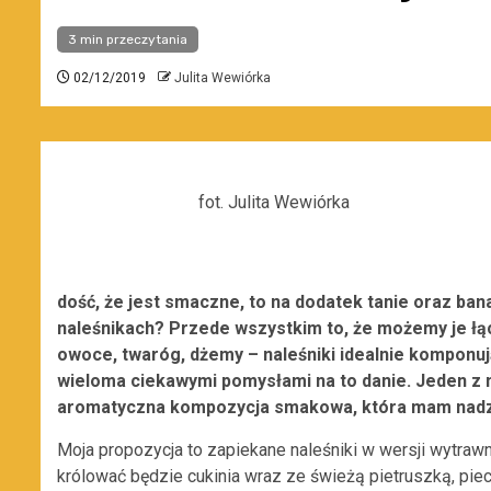
3 min przeczytania
02/12/2019
Julita Wewiórka
fot. Julita Wewiórka
dość, że jest smaczne, to na dodatek tanie oraz ban
naleśnikach? Przede wszystkim to, że możemy je łą
owoce, twaróg, dżemy – naleśniki idealnie komponu
wieloma ciekawymi pomysłami na to danie. Jeden z n
aromatyczna kompozycja smakowa, która mam nadzie
Moja propozycja to zapiekane naleśniki w wersji wytra
królować będzie cukinia wraz ze świeżą pietruszką, pi