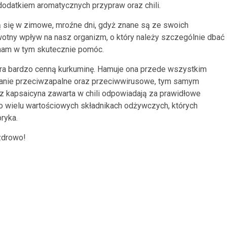
odatkiem aromatycznych przypraw oraz chili.
ą się w zimowe, mroźne dni, gdyż znane są ze swoich
otny wpływ na nasz organizm, o który należy szczególnie dbać
 nam w tym skutecznie pomóc.
era bardzo cenną kurkuminę. Hamuje ona przede wszystkim
łanie przeciwzapalne oraz przeciwwirusowe, tym samym
z kapsaicyna zawarta w chili odpowiadają za prawidłowe
 o wielu wartościowych składnikach odżywczych, których
ryka.
 zdrowo!