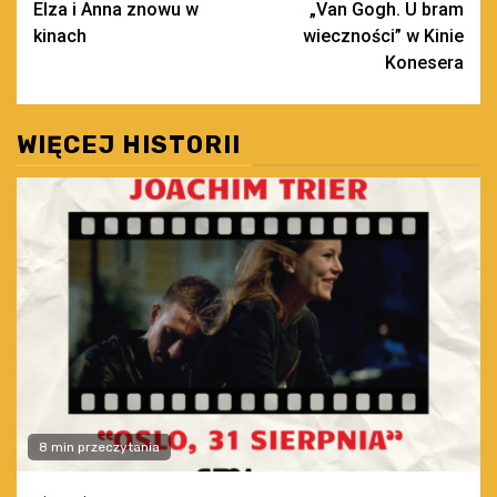
Elza i Anna znowu w
„Van Gogh. U bram
wpisy
kinach
wieczności” w Kinie
Konesera
WIĘCEJ HISTORII
8 min przeczytania