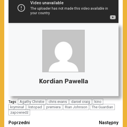
Kordian Pawella
Agathy Christie
chris evans
daniel craig
kino
Tags:
kryminał
listopad
premiera
Rian Johnson
The Guardian
zapowiedź
Zobacz
Poprzedni
Następny