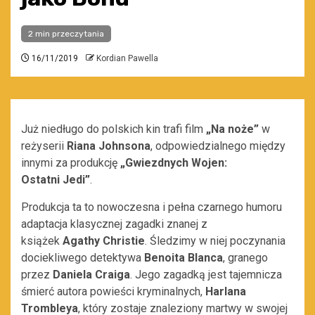
2 min przeczytania
16/11/2019
Kordian Pawella
Już niedługo do polskich kin trafi film
„Na noże”
w
reżyserii
Riana
Johnsona
, odpowiedzialnego między
innymi za produkcję
„Gwiezdnych Wojen:
Ostatni
Jedi
”
.
Produkcja ta to nowoczesna i pełna czarnego humoru
adaptacja klasycznej zagadki znanej z
książek
Agathy Christie
. Śledzimy w niej poczynania
dociekliwego detektywa
Benoita Blanca
, granego
przez
Daniela Craiga
. Jego zagadką jest tajemnicza
śmierć autora powieści kryminalnych,
Harlana
Trombleya
, który zostaje znaleziony martwy w swojej