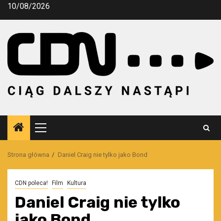
Przejdź
10/08/2026
do
treści
Menu
główne
Strona główna
Daniel Craig nie tylko jako Bond
CDN poleca!
Film
Kultura
Daniel Craig nie tylko
jako Bond