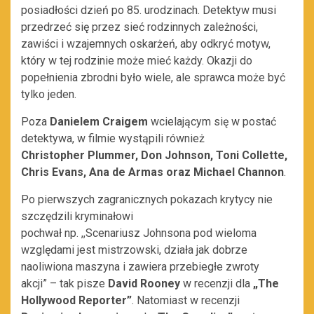
posiadłości dzień po 85. urodzinach. Detektyw musi
przedrzeć się przez sieć rodzinnych zależności,
zawiści i wzajemnych oskarżeń, aby odkryć motyw,
który w tej rodzinie może mieć każdy. Okazji do
popełnienia zbrodni było wiele, ale sprawca może być
tylko jeden.
Poza
Danielem Craigem
wcielającym się w postać
detektywa, w filmie wystąpili również
Christopher Plummer, Don Johnson, Toni Collette,
Chris Evans, Ana de Armas oraz Michael Channon
.
Po pierwszych zagranicznych pokazach krytycy nie
szczędzili kryminałowi
pochwał np. ,,Scenariusz Johnsona pod wieloma
względami jest mistrzowski, działa jak dobrze
naoliwiona maszyna i zawiera przebiegłe zwroty
akcji” – tak pisze
David Rooney
w recenzji dla
„
The
Hollywood Reporter
”
. Natomiast w recenzji