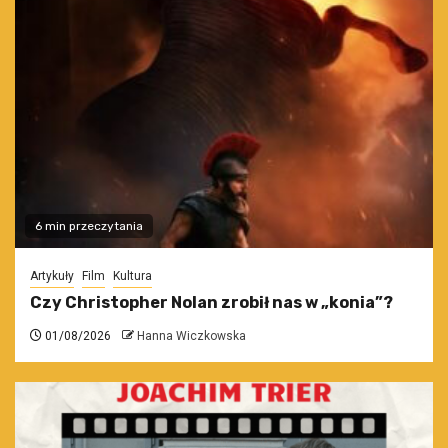
6 min przeczytania
Artykuły
Film
Kultura
Czy Christopher Nolan zrobił nas w „konia”?
01/08/2026
Hanna Wiczkowska