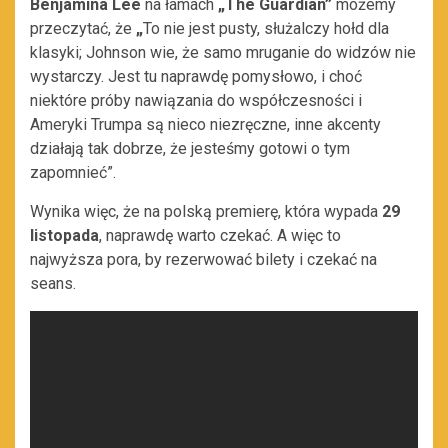
Benjamina Lee
na łamach
„
The Guardian
”
możemy
przeczytać, że
„
To nie jest pusty, służalczy hołd dla
klasyki; Johnson wie, że samo mruganie do widzów nie
wystarczy. Jest tu naprawdę pomysłowo, i choć
niektóre próby nawiązania do współczesności i
Ameryki Trumpa są nieco niezręczne, inne akcenty
działają tak dobrze, że jesteśmy gotowi o tym
zapomnieć
”.
Wynika więc, że na polską premierę, która wypada
29
listopada
, naprawdę warto czekać. A więc to
najwyższa pora, by rezerwować bilety i czekać na
seans.