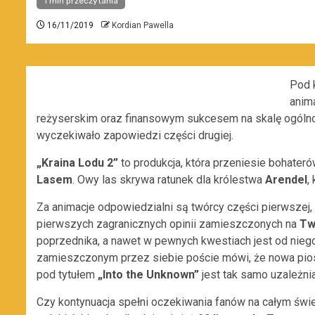
1 min przeczytania
16/11/2019
Kordian Pawella
Pod k
anima
reżyserskim oraz finansowym sukcesem na skalę ogólno
wyczekiwało zapowiedzi części drugiej.
„Kraina Lodu 2”
to produkcja, która przeniesie bohater
Lasem
. Owy las skrywa ratunek dla królestwa
Arendel
,
Za animacje odpowiedzialni są twórcy części pierwszej,
pierwszych zagranicznych opinii zamieszczonych na
Tw
poprzednika, a nawet w pewnych kwestiach jest od nieg
zamieszczonym przez siebie poście mówi, że nowa pio
pod tytułem
„Into the Unknown
”
jest tak samo uzależnia
Czy kontynuacja spełni oczekiwania fanów na całym świ