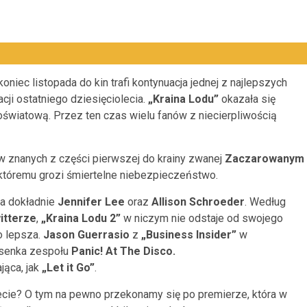
oniec listopada do kin trafi kontynuacja jednej z najlepszych
cji ostatniego dziesięciolecia.
„
Kraina Lodu”
okazała się
światową. Przez ten czas wielu fanów z niecierpliwością
ów znanych z części pierwszej do krainy zwanej
Zaczarowanym
 któremu grozi śmiertelne niebezpieczeństwo.
 a dokładnie
Jennifer Lee
oraz
Allison
Schroeder
. Według
itterze
,
„Kraina Lodu 2”
w niczym nie odstaje od swojego
o lepsza.
Jason
Guerrasio
z
„Business
Insider
”
w
senka zespołu
Panic! At The Disco.
jąca, jak
„
Let it
Go”
.
ecie? O tym na pewno przekonamy się po premierze, która w