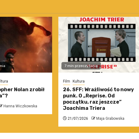
nia
7 min przeczytania
ltura
Film
Kultura
pher Nolan zrobił
26. SFF: Wrażliwość to nowy
a”?
punk. O „Reprise. Od
początku, raz jeszcze”
Hanna Wiczkowska
Joachima Triera
21/07/2026
Maja Grabowska