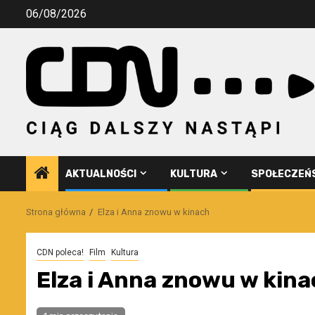
Przejdź
06/08/2026
do
treści
AKTUALNOŚCI
KULTURA
SPOŁECZEŃ
Strona główna
Elza i Anna znowu w kinach
CDN poleca!
Film
Kultura
Elza i Anna znowu w kin