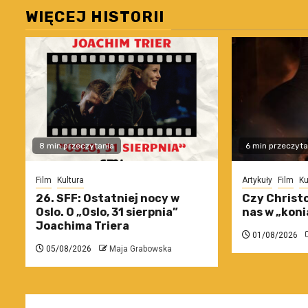
WIĘCEJ HISTORII
8 min przeczytania
6 min przeczyta
Film
Kultura
Artykuły
Film
Ku
26. SFF: Ostatniej nocy w
Czy Christo
Oslo. O „Oslo, 31 sierpnia”
nas w „koni
Joachima Triera
01/08/2026
05/08/2026
Maja Grabowska