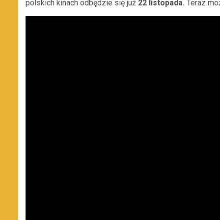
polskich kinach odbędzie się już
22 listopada.
Teraz moż