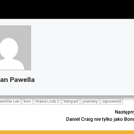
an Pawella
ennifer Lee
kino
Kraina Lodu 2
listopad
premiery
zapowiedź
Następn
Daniel Craig nie tylko jako Bon