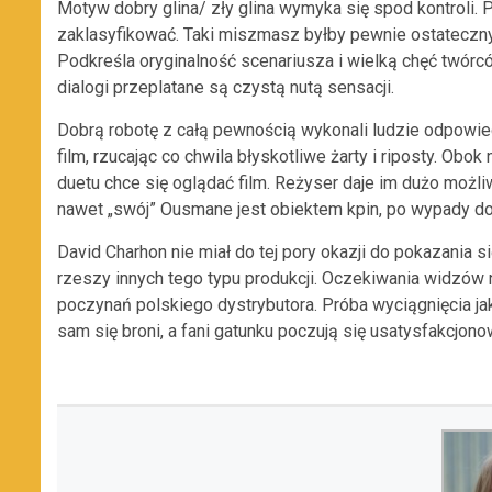
Motyw dobry glina/ zły glina wymyka się spod kontroli. 
zaklasyfikować. Taki miszmasz byłby pewnie ostateczny
Podkreśla oryginalność scenariusza i wielką chęć twór
dialogi przeplatane są czystą nutą sensacji.
Dobrą robotę z całą pewnością wykonali ludzie odpowiedz
film, rzucając co chwila błyskotliwe żarty i riposty. Obok 
duetu chce się oglądać film. Reżyser daje im dużo moż
nawet „swój” Ousmane jest obiektem kpin, po wypady do 
David Charhon nie miał do tej pory okazji do pokazania s
rzeszy innych tego typu produkcji. Oczekiwania widzów n
poczynań polskiego dystrybutora. Próba wyciągnięcia ja
sam się broni, a fani gatunku poczują się usatysfakcjono