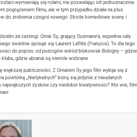
Postaci wymieniają się rolami, nie pozwalając ich jednoznacznie
m pogrążeniem filmu, ale w tym przypadku działa na plus.
ców do zrobienia czegoś nowego. Stricte komediowe sceny i
ialni za castingi. Omar Sy, grający Ousmane’a, wypełnia cały
niego świetnie spisuje się Laurent Lafitte (François). To dla tego
liwości do popisu: od pościgów wśród blokowisk Bobigny – gdzie
klubu, gdzie ubrania są niemile widziane.
ię większej publiczności. Z Omarem Sy jego film wybija się z
a powtórkę „Nietykalnych” biorą się jedynie z nieudanych
k największych zysków czy niedobór kreatywności? Kto wie, fil
wani.