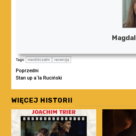
Magdal
nieobliczalni
recenzja
Tags:
Zobacz
Poprzedni
Stan up a`la Ruciński
wpisy
WIĘCEJ HISTORII