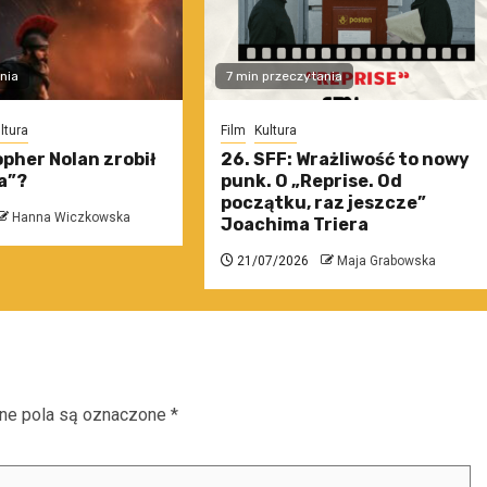
nia
7 min przeczytania
ltura
Film
Kultura
pher Nolan zrobił
26. SFF: Wrażliwość to nowy
a”?
punk. O „Reprise. Od
początku, raz jeszcze”
Hanna Wiczkowska
Joachima Triera
21/07/2026
Maja Grabowska
e pola są oznaczone
*