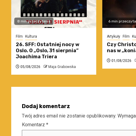
8 min przeczytania
6 min przeczyta
Film
Kultura
Artykuły
Film
Ku
26. SFF: Ostatniej nocy w
Czy Christo
Oslo. O „Oslo, 31 sierpnia”
nas w „koni
Joachima Triera
01/08/2026
05/08/2026
Maja Grabowska
Dodaj komentarz
Twój adres email nie zostanie opublikowany.
Wymagan
Komentarz
*