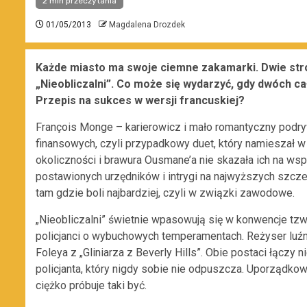
2 min przeczytania
01/05/2013
Magdalena Drozdek
Każde miasto ma swoje ciemne zakamarki. Dwie stro
„Nieobliczalni”. Co może się wydarzyć, gdy dwóch 
Przepis na sukces w wersji francuskiej?
François Monge – karierowicz i mało romantyczny podry
finansowych, czyli przypadkowy duet, który namieszał w
okoliczności i brawura Ousmane’a nie skazała ich na w
postawionych urzędników i intrygi na najwyższych szczeb
tam gdzie boli najbardziej, czyli w związki zawodowe.
„Nieobliczalni” świetnie wpasowują się w konwencje tzw
policjanci o wybuchowych temperamentach. Reżyser luźno
Foleya z „Gliniarza z Beverly Hills”. Obie postaci łączy ni
policjanta, który nigdy sobie nie odpuszcza. Uporządko
ciężko próbuje taki być.