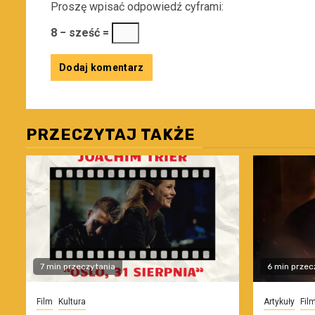
Proszę wpisać odpowiedź cyframi:
8 − sześć =
PRZECZYTAJ TAKŻE
7 min przeczytania
6 min przec
Film
Kultura
Artykuły
Fil