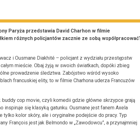
ny Paryża przedstawia David Charhon w filmie
całkiem różnych policjantów zacznie ze sobą współpracować
wacz i Ousmane Diakhité – policjant z wydziału przestępstw
 całym mieście. Obaj żyją w swoich światkach, dopóki zbieg
spólne prowadzenie śledztwa. Zabójstwo wśród wysoko
lach francuskiej elity, to w filmie Charhona uderza Francuzów
. buddy cop movie, czyli komedii gdzie główne skrzypce grają
 inspiruje się klasyką gatunku. Ousmane jest fanem Axela
e tylko kolor skóry, ale i oryginalne podejście do pracy. Typ
wany François jest jak Belmondo w „Zawodowcu”, a przynajmniej