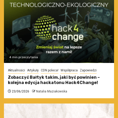
4 min przeczytania
Aktualności
Artykuły
CDN poleca!
Współpraca
Zapowiedzi
Zobaczyć Bałtyk takim, jaki być powinien –
kolejna edycja hackatonu Hack4Change!
23/06/2026
Natalia Maziakowska