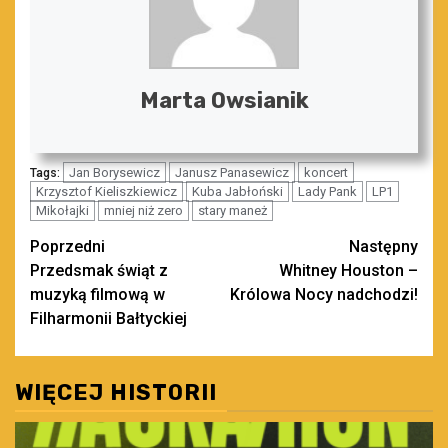
Marta Owsianik
Jan Borysewicz
Janusz Panasewicz
koncert
Tags:
Krzysztof Kieliszkiewicz
Kuba Jabłoński
Lady Pank
LP1
Mikołajki
mniej niż zero
stary maneż
Zobacz
Poprzedni
Następny
Przedsmak świąt z
Whitney Houston –
wpisy
muzyką filmową w
Królowa Nocy nadchodzi!
Filharmonii Bałtyckiej
WIĘCEJ HISTORII