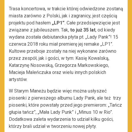
Trasa koncertowa, w trakcie której odwiedzone zostaną
miasta zarówno z Polski, jak i zagranicy, jest częścią
projektu pod hasłem
„LP1”
. Całe przedsięwzięcie jest
związane z jubileuszem. Tak,
to już 35 lat
, od kiedy
wydana została debiutancka płyta pt. „Lady Pank”! 15
czerwca 2018 roku miał premierę jej remake „LP1”.
Kultowe przeboje zostały na niej wykonane zarówno
przez zespół, jak i gości, w tym: Kasię Kowalską,
Katarzynę Nosowską, Grzegorza Markowskiego,
Macieja Maleńczuka oraz wielu innych polskich
artystów.
W Starym Maneżu będzie więc można usłyszeć
piosenki z pierwszego albumu Lady Pank, ale też trzy
piosenki, które powstały przed jego premierom: „Tańcz
głupia tańcz”, „Mała Lady Punk” i „Minus 10 w Rio”.
Dodatkowa zaleta wydarzenia to udział kilku gości,
którzy brali udział w tworzeniu nowej płyty.