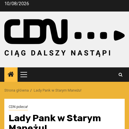
Przejdź
10/08/2026
do
treści
Menu
główne
Strona główna
Lady Pank w Starym Maneżu!
CDN poleca!
Lady Pank w Starym
Maneżu!