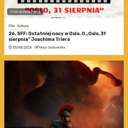
7 min przeczytania
Film
Kultura
26. SFF: Ostatniej nocy w Oslo. O „Oslo, 31
sierpnia” Joachima Triera
05/08/2026
Maja Grabowska