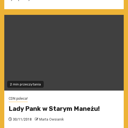
2 min przeczytania
CDN poleca!
Lady Pank w Starym Maneżu!
30/11/2018
Marta Owsianik