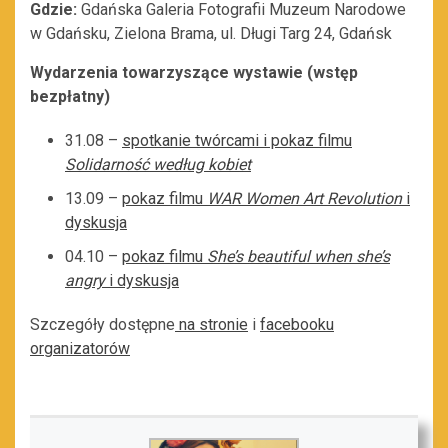
Gdzie:
Gdańska Galeria Fotografii Muzeum Narodowe
w Gdańsku, Zielona Brama, ul. Długi Targ 24, Gdańsk
Wydarzenia towarzyszące wystawie (wstęp
bezpłatny)
31.08 –
spotkanie twórcami i pokaz filmu
Solidarność według kobiet
13.09 –
pokaz filmu
WAR Women Art Revolution
i
dyskusja
04.10 –
pokaz filmu
She’s beautiful when she’s
angry
i dyskusja
Szczegóły dostępne
na stronie
i
facebooku
organizatorów