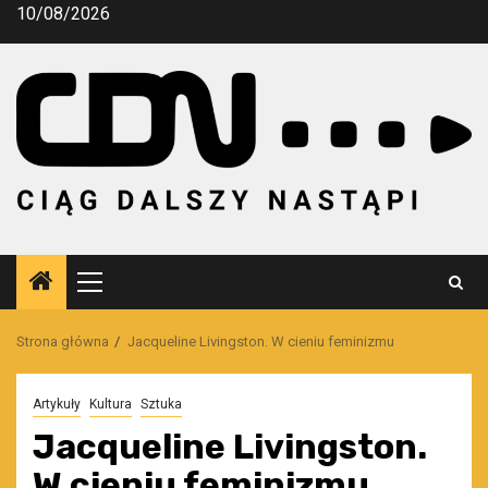
Przejdź
10/08/2026
do
treści
Menu
główne
Strona główna
Jacqueline Livingston. W cieniu feminizmu
Artykuły
Kultura
Sztuka
Jacqueline Livingston.
W cieniu feminizmu