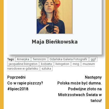
Maja Bieńkowska
Ameryka
feminizm
Gdańska Galeria Fotografii
ggf
Tags:
jacqueline livingston
kobieta
livingston
mng
muzeum
narodowe w gdańsku
sztuka
Zobacz
Poprzedni
Następny
Co w rapie piszczy?
Polska może być dumna.
wpisy
#lipiec2018
Podwójne złoto na
Mistrzostwach Świata w
tańcu!