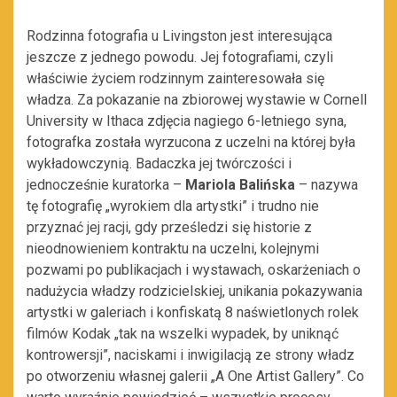
Rodzinna fotografia u Livingston jest interesująca
jeszcze z jednego powodu. Jej fotografiami, czyli
właściwie życiem rodzinnym zainteresowała się
władza. Za pokazanie na zbiorowej wystawie w Cornell
University w Ithaca zdjęcia nagiego 6-letniego syna,
fotografka została wyrzucona z uczelni na której była
wykładowczynią. Badaczka jej twórczości i
jednocześnie kuratorka –
Mariola Balińska
– nazywa
tę fotografię „wyrokiem dla artystki” i trudno nie
przyznać jej racji, gdy prześledzi się historie z
nieodnowieniem kontraktu na uczelni, kolejnymi
pozwami po publikacjach i wystawach, oskarżeniach o
nadużycia władzy rodzicielskiej, unikania pokazywania
artystki w galeriach i konfiskatą 8 naświetlonych rolek
filmów Kodak „tak na wszelki wypadek, by uniknąć
kontrowersji”, naciskami i inwigilacją ze strony władz
po otworzeniu własnej galerii „A One Artist Gallery”. Co