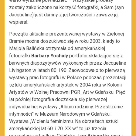
warto wyraźnie powiedzieć – wszystkie procesy
zostały zakończone na korzyść fotografki, a Sam (syn
Jacqueline) jest dumny z jej twórczości i zawsze ją
wspierał.
Początki aktualnie prezentowanej wystawy w Zielonej
Bramie można doszukiwać się w roku 2003, kiedy to
Mariola Balińska otrzymała od amerykańskiej
fotografki
Barbary Yoshidy
portfolio składające się z
barwnych diapozytywów wykonanych przez Jacqueline
Livingston w latach 80. i 90. Zaowocowało to pierwszą
wystawą prac fotografki w Polsce podczas prezentacji
sztuki amerykańskich artystek w 2004 roku w Kolonii
Artystów w Wolnej Pracowni PGR_Art w Gdańsku. Pięć
lat później fotografka doczekała się pierwszej
indywidualnej wystawy „Album rodzinny. Przestrzenie
intymności” w Muzeum Narodowym w Gdańsku.
Wystawa „W cieniu feminizmu. Na obrzeżach sztuki
amerykańskiej lat 60. i 70. XX w.” to już trzecia
prezentacja artystki w Gdańsku.
Leo Brissette
, mąż i