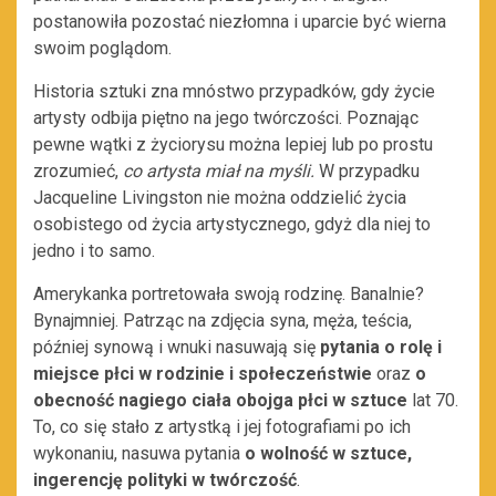
postanowiła pozostać niezłomna i uparcie być wierna
swoim poglądom.
Historia sztuki zna mnóstwo przypadków, gdy życie
artysty odbija piętno na jego twórczości. Poznając
pewne wątki z życiorysu można lepiej lub po prostu
zrozumieć,
co artysta miał na myśli.
W przypadku
Jacqueline Livingston nie można oddzielić życia
osobistego od życia artystycznego, gdyż dla niej to
jedno i to samo.
Amerykanka portretowała swoją rodzinę. Banalnie?
Bynajmniej. Patrząc na zdjęcia syna, męża, teścia,
później synową i wnuki nasuwają się
pytania o rolę i
miejsce płci w rodzinie i społeczeństwie
oraz
o
obecność nagiego ciała obojga płci w sztuce
lat 70.
To, co się stało z artystką i jej fotografiami po ich
wykonaniu, nasuwa pytania
o wolność w sztuce,
ingerencję polityki w twórczość
.