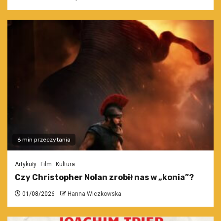
6 min przeczytania
Artykuły
Film
Kultura
Czy Christopher Nolan zrobił nas w „konia”?
01/08/2026
Hanna Wiczkowska