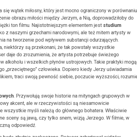
wia się wątek miłosny, który jest mocno ograniczony w porównaniu
rzenie obrazu miłości między Jerzym, a Nią, doprowadziłoby do
 ciężki ton filmu. Najistotniejszym elementem jest
studium
lko z naszymi grzechami narodowymi, ale też mitem artysty w
ia na tworzenie pod wpływem substancji odurzających.
a, niektórzy są przekonani, że tak powstały wszystkie
yser daje do zrozumienia, że artysta potrzebuje świeżego
ów alkoholu i wszelkich płynów ustrojowych. Takie praktyki mogą
go „przeciętnego” człowieka. Dopiero kiedy Jerzy uświadamia
olikiem, traci swoją pewność siebie, poczucie wyższości, rozumi
nowych
. Przywołują swoje historie na mityngach grupowych w
kowy akcent, ale w rzeczywistości są niesamowicie
że wszystkie myśli należą do głównego bohatera. Właściwie
 sceny są jawą, czy tylko snem, wizją Jerzego. W filmie, w
naczną odpowiedź.