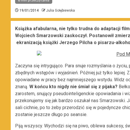
6 min przeczytania
19/01/2014
Julia Gołębiewska
Książka afabularna, nie tylko trudna do adaptacji film
Wojciech Smarzowski zaskoczył. Postanowił zmierz
ekranizacją książki Jerzego Pilcha o pisarzu-alkoh
Zaczyna się intrygująco. Para snuje rozmyślania o życiu,
zbędnych wstępów i wyjaśnień. Później już tylko lepiej
opowiadane w pracy bez najmniejszego wstydu. Widz od
znaną.
W końcu kto nigdy nie śmiał się z pijaka?
Bełko
zarostem, snujący pseudointeligenckie opowiadania i wi
przekonujemy się jak bardzo oszukał nas Smarzowski. Ja
sali cichnie, po to żeby przerodzić się w pojedyncze ch
zostanie jeszcze długo po seansie.
Piją wszyscy. Wychodzi się na piwo, oblewa sukcesy, świ