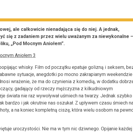
owej, ale całkowicie nienadająca się do niej. A jednak,
yć się z zadaniem przez wielu uważanym za niewykonalne 
oliku, „Pod Mocnym Aniołem”.
 popijając whisky. Film od początku epatuje golizną i seksem, be
. Zabawne sytuacje, anegdotki po mocno zakrapianym weekendzie
nosi wrażenie, że ma do czynienia z komedią, w dodatku dobrz
czący, gadający od rzeczy mężczyzna z kilkudniowym
zje świata nie raz wywoływał uśmiech na twarzy. Jednak szybko
k bardzo i jak okrutnie nas oszukał. Z upływem czasu śmiech n
ichoty, a na koniec kompletną ciszę, która wielu osobom na pewn
ętuje uroczystości. Nie ma w tym nic dziwnego. Opijanie każdej