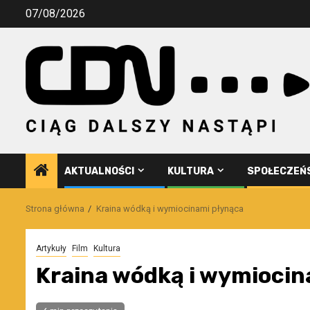
Przejdź
07/08/2026
do
treści
AKTUALNOŚCI
KULTURA
SPOŁECZEŃ
Strona główna
Kraina wódką i wymiocinami płynąca
Artykuły
Film
Kultura
Kraina wódką i wymiocin