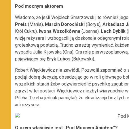
Pod mocnym aktorem
Wiadomo, że jeśli Wojciech Smarzowski, to również jeg
Preis
(Mania),
Marcin Dorociński
(Borys),
Arkadiusz J
Król Cukru),
Iwona Wszołkówna
(Joanna),
Lech Dyblik
(
wizję reżysera i wzbogacili ją doskonale odegranymi rol
groteskową postacią. Trudno zresztą wymieniać, każdemu
wypadła Julia Kijowska (Ona). Gra rolę pierwszoplanową
pojawiający się
Eryk Lubos
(Bukowski).
Robert Więckiewicz nie zawiódł. Pozwolił zapomnieć o sw
podjął dobrą decyzję, obsadzając go w roli głównego boh
wszelkich starań żeby odzwierciedlić psychikę zagubion
zgrzyt w tej postaci. Więckiewicz niezbyt wiarygodnie
Pilcha. Trzeba jednak pamiętać, że ekranizacja bez tych e
ani reżysera.
O czym właściwie jest „Pod Mocnym Aniołem”?