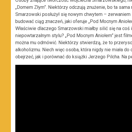
Osoby znające twórczość Wojciecha Smarzowskiego, ni
„Domem Złym”. Niektórzy odczują znużenie, bo ta sama m
Smarzowski posłużył się nowym chwytem – zerwaniem z 
budować ciąg znaczeń, jaki oferuje „Pod Mocnym Aniołe
Właściwie dlaczego Smarzowski miałby silić się na coś
niepowtarzalnym stylu? „Pod Mocnym Aniołem” jest film
można mu odmówić. Niektórzy stwierdzą, że to przeryso
alkoholizmu. Niech więc osoba, która nigdy nie miała do 
obejrzeć, jak i porównać do książki Jerzego Pilcha. Na