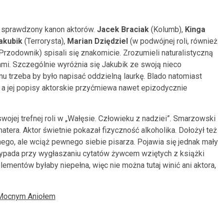
o sprawdzony kanon aktorów.
Jacek Braciak
(Kolumb),
Kinga
akubik
(Terrorysta),
Marian Dziędziel
(w podwójnej roli, również
Przodownik) spisali się znakomicie. Zrozumieli naturalistyczną
ami. Szczególnie wyróżnia się Jakubik ze swoją nieco
 trzeba by było napisać oddzielną laurkę. Blado natomiast
, a jej popisy aktorskie przyćmiewa nawet epizodycznie
ojej trefnej roli w „Wałęsie. Człowieku z nadziei”. Smarzowski
atera. Aktor świetnie pokazał fizyczność alkoholika. Dołożył też
ego, ale wciąż pewnego siebie pisarza. Pojawia się jednak mały
 wypada przy wygłaszaniu cytatów żywcem wziętych z książki
lementów byłaby niepełna, więc nie można tutaj winić ani aktora,