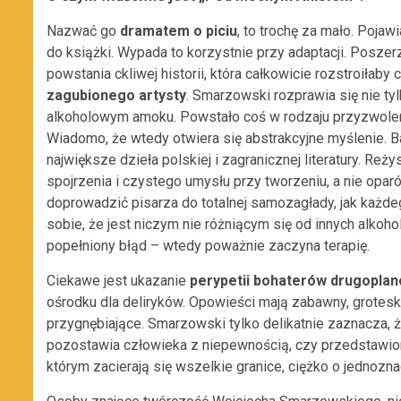
Nazwać go
dramatem o piciu
, to trochę za mało. Poja
do książki. Wypada to korzystnie przy adaptacji. Posze
powstania ckliwej historii, która całkowicie rozstroiłaby
zagubionego artysty
. Smarzowski rozprawia się nie ty
alkoholowym amoku. Powstało coś w rodzaju przyzwolen
Wiadomo, że wtedy otwiera się abstrakcyjne myślenie. B
największe dzieła polskiej i zagranicznej literatury. Reż
spojrzenia i czystego umysłu przy tworzeniu, a nie opar
doprowadzić pisarza do totalnej samozagłady, jak każde
sobie, że jest niczym nie różniącym się od innych alkoh
popełniony błąd – wtedy poważnie zaczyna terapię.
Ciekawe jest ukazanie
perypetii bohaterów drugopla
ośrodku dla deliryków. Opowieści mają zabawny, grotes
przygnębiające. Smarzowski tylko delikatnie zaznacza, 
pozostawia człowieka z niepewnością, czy przedstawione
którym zacierają się wszelkie granice, ciężko o jednoz