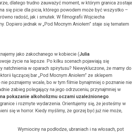
turze, dlatego trudno zauważyć moment, w którym granica zostaj
zyna się picie dla picia, którego powodem może być wszystko –
arówno radość, jak i smutek. W filmografii Wojciecha
y. Dopiero jednak w „Pod Mocnym Aniołem” staje się tematem
znajemy jako zakochanego w kobiecie (
Julia
swoje życie na lepsze. Po kilku scenach pojawiają się
cy natchnienia w oparach spirytusu? Niewykluczone, że mamy do
ektorii łączącej bar „Pod Mocnym Aniołem” ze sklepem
e poznajemy wcale, bo w tym filmie bynajmniej o poznanie nie
dnie zabieg polegający na jego odrzuceniu, przynajmniej w
 na pokazanie alkoholizmu oczami uzależnionego
.
ranice i rozmyte wydarzenia. Orientujemy się, że jesteśmy w
ni się w horror. Kiedy myślimy, że gorzej być już nie może,
Wymiociny na podłodze, ubraniach i na włosach, pot