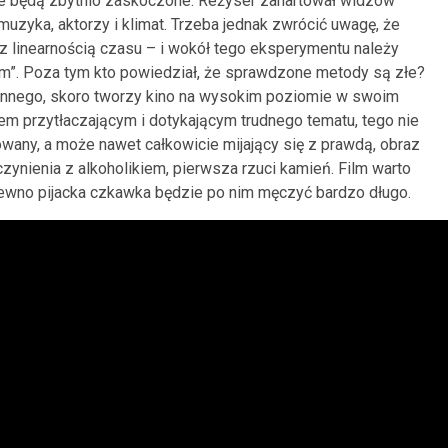
e będą zbytnio zaskoczone. Reżyser zahartował widzów
uzyka, aktorzy i klimat. Trzeba jednak zwrócić uwagę, że
linearnością czasu – i wokół tego eksperymentu należy
m”. Poza tym kto powiedział, że sprawdzone metody są złe?
 innego, skoro tworzy kino na wysokim poziomie w swoim
em przytłaczającym i dotykającym trudnego tematu, tego nie
wany, a może nawet całkowicie mijający się z prawdą, obraz
czynienia z alkoholikiem, pierwsza rzuci kamień. Film warto
 pewno pijacka czkawka będzie po nim męczyć bardzo długo.