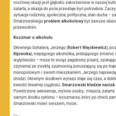
możliwej okazji jest głęboko zakorzenione w naszej kul
zatarta, a okazja do picia przestaje być potrzebna. Zac
sytuacja rodzinna, społeczna, polityczna, stan ducha – z
Smarzowskiego
problem alkoholowy
był zawsze obecn
przewodnim.
Koszmar o alkoholu
Głównego bohatera, Jerzego (
Robert Więckiewicz
), po
Kijowska
), niepijącego alkoholika, próbującego zmienić 
wątpliwości – może to wciąż zagubiony pisarz, szukają
czynienia ze zwykłą szumowiną poruszającą się po traj
monopolowym i swoim mieszkaniem. Jerzego naprawdę ni
chodzi. Głównym środkiem wyrazu staje się czas, a dokła
kwestii linearnej ciągłości.
Smarzowski kładzie nacisk
Powtórzone sekwencje, mylone osoby, miejsca, zatarte g
samym środku cyklonu – koszmarze, który po chwili zamie
Smarzowski mówi: owszem, może.