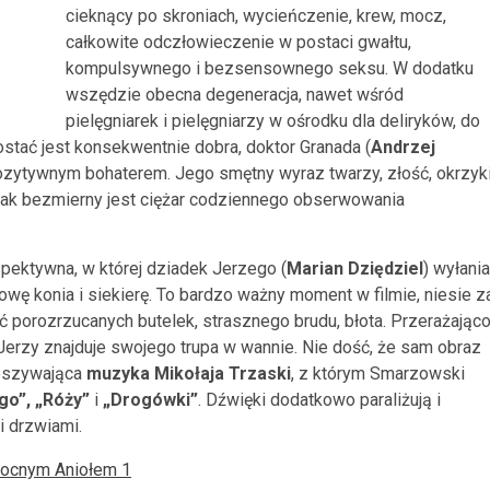
cieknący po skroniach, wycieńczenie, krew, mocz,
całkowite odczłowieczenie w postaci gwałtu,
kompulsywnego i bezsensownego seksu. W dodatku
wszędzie obecna degeneracja, nawet wśród
pielęgniarek i pielęgniarzy w ośrodku dla deliryków, do
postać jest konsekwentnie dobra, doktor Granada (
Andrzej
 pozytywnym bohaterem. Jego smętny wyraz twarzy, złość, okrzyki
jak bezmierny jest ciężar codziennego obserwowania
ospektywna, w której dziadek Jerzego (
Marian Dziędziel
) wyłania
owę konia i siekierę. To bardzo ważny moment w filmie, niesie z
ć porozrzucanych butelek, strasznego brudu, błota. Przerażając
 Jerzy znajduje swojego trupa w wannie. Nie dość, że sam obraz
zeszywająca
muzyka Mikołaja Trzaski
, z którym Smarzowski
go”, „Róży”
i
„Drogówki”
. Dźwięki dodatkowo paraliżują i
i drzwiami.