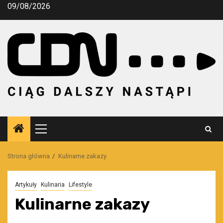
Przejdź
09/08/2026
do
treści
Menu
główne
Strona główna
Kulinarne zakazy
Artykuły
Kulinaria
Lifestyle
Kulinarne zakazy