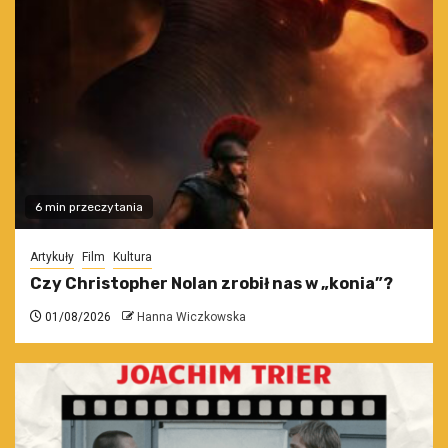
6 min przeczytania
Artykuły
Film
Kultura
Czy Christopher Nolan zrobił nas w „konia”?
01/08/2026
Hanna Wiczkowska