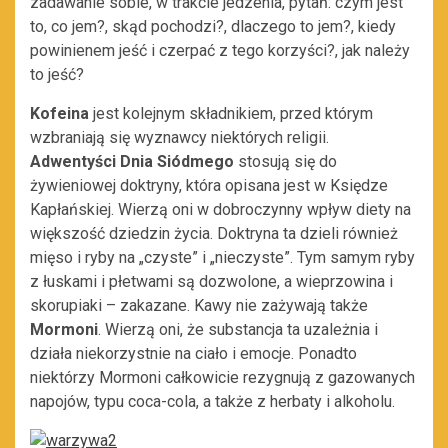
zadawanie sobie, w trakcie jedzenia, pytań: czym jest
to, co jem?, skąd pochodzi?, dlaczego to jem?, kiedy
powinienem jeść i czerpać z tego korzyści?, jak należy
to jeść?
Kofeina
jest kolejnym składnikiem, przed którym
wzbraniają się wyznawcy niektórych religii.
Adwentyści Dnia Siódmego
stosują się do
żywieniowej doktryny, która opisana jest w Księdze
Kapłańskiej. Wierzą oni w dobroczynny wpływ diety na
większość dziedzin życia. Doktryna ta dzieli również
mięso i ryby na „czyste” i „nieczyste”. Tym samym ryby
z łuskami i płetwami są dozwolone, a wieprzowina i
skorupiaki – zakazane. Kawy nie zażywają także
Mormoni
. Wierzą oni, że substancja ta uzależnia i
działa niekorzystnie na ciało i emocje. Ponadto
niektórzy Mormoni całkowicie rezygnują z gazowanych
napojów, typu coca-cola, a także z herbaty i alkoholu.