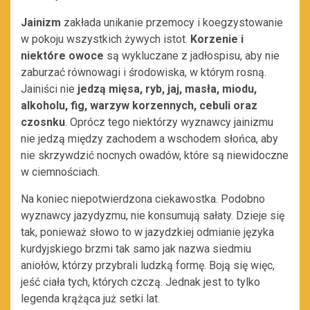
Jainizm
zakłada unikanie przemocy i koegzystowanie
w pokoju wszystkich żywych istot.
Korzenie i
niektóre owoce
są wykluczane z jadłospisu, aby nie
zaburzać równowagi i środowiska, w którym rosną.
Jainiści nie
jedzą mięsa, ryb, jaj, masła, miodu,
alkoholu, fig, warzyw korzennych, cebuli oraz
czosnku
. Oprócz tego niektórzy wyznawcy jainizmu
nie jedzą między zachodem a wschodem słońca, aby
nie skrzywdzić nocnych owadów, które są niewidoczne
w ciemnościach.
Na koniec niepotwierdzona ciekawostka. Podobno
wyznawcy jazydyzmu, nie konsumują sałaty. Dzieje się
tak, ponieważ słowo to w jazydzkiej odmianie języka
kurdyjskiego brzmi tak samo jak nazwa siedmiu
aniołów, którzy przybrali ludzką formę. Boją się więc,
jeść ciała tych, których czczą. Jednak jest to tylko
legenda krążąca już setki lat.