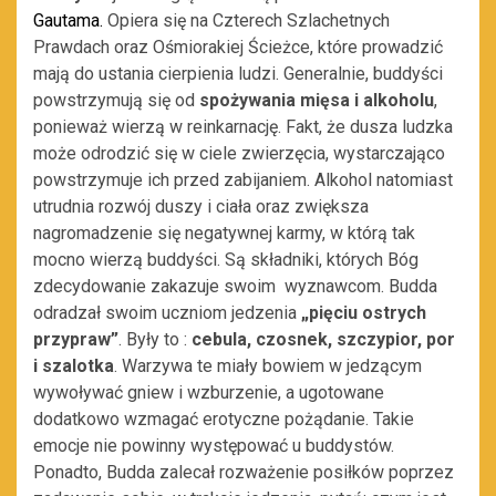
Gautama.
Opiera się na Czterech Szlachetnych
Prawdach oraz Ośmiorakiej Ścieżce, które prowadzić
mają do ustania cierpienia ludzi. Generalnie, buddyści
powstrzymują się od
spożywania mięsa i alkoholu
,
ponieważ wierzą w reinkarnację. Fakt, że dusza ludzka
może odrodzić się w ciele zwierzęcia, wystarczająco
powstrzymuje ich przed zabijaniem. Alkohol natomiast
utrudnia rozwój duszy i ciała oraz zwiększa
nagromadzenie się negatywnej karmy, w którą tak
mocno wierzą buddyści. Są składniki, których Bóg
zdecydowanie zakazuje swoim wyznawcom. Budda
odradzał swoim uczniom jedzenia
„pięciu ostrych
przypraw”
. Były to :
cebula, czosnek, szczypior, por
i szalotka
. Warzywa te miały bowiem w jedzącym
wywoływać gniew i wzburzenie, a ugotowane
dodatkowo wzmagać erotyczne pożądanie. Takie
emocje nie powinny występować u buddystów.
Ponadto, Budda zalecał rozważenie posiłków poprzez