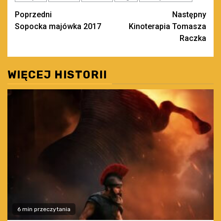
Zobacz
Poprzedni
Następny
Sopocka majówka 2017
Kinoterapia Tomasza
wpisy
Raczka
WIĘCEJ HISTORII
6 min przeczytania