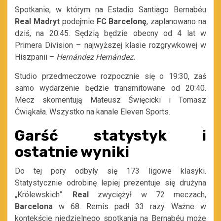
Spotkanie, w którym na Estadio Santiago Bernabéu
Real Madryt
podejmie
FC Barcelonę
, zaplanowano na
dziś, na 20:45. Sędzią będzie obecny od 4 lat w
Primera Division – najwyższej klasie rozgrywkowej w
Hiszpanii –
Hernández Hernández.
Studio przedmeczowe rozpocznie się o 19:30, zaś
samo wydarzenie będzie transmitowane od 20:40.
Mecz skomentują Mateusz Święcicki i Tomasz
Ćwiąkała. Wszystko na kanale Eleven Sports.
Garść statystyk i
ostatnie wyniki
Do tej pory odbyły się 173 ligowe klasyki.
Statystycznie odrobinę lepiej prezentuje się drużyna
„Królewskich”.
Real
zwyciężył w 72 meczach,
Barcelona
w 68. Remis padł 33 razy. Ważne w
kontekście niedzielnego spotkania na Bernabéu może