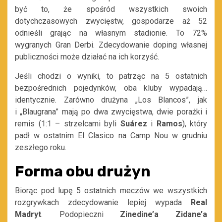
być to, że spośród wszystkich swoich
dotychczasowych zwycięstw, gospodarze aż 52
odnieśli grając na własnym stadionie. To 72%
wygranych Gran Derbi. Zdecydowanie doping własnej
publiczności może działać na ich korzyść.
Jeśli chodzi o wyniki, to patrząc na 5 ostatnich
bezpośrednich pojedynków, oba kluby wypadają…
identycznie. Zarówno drużyna
„Los Blancos”, jak
i „Blaugrana” mają po dwa zwycięstwa, dwie porażki i
remis (1:1 – strzelcami byli
Suárez
i
Ramos
), który
padł w ostatnim El Clasico na Camp Nou w grudniu
zeszłego roku.
Forma obu drużyn
Biorąc pod lupę 5 ostatnich meczów we wszystkich
rozgrywkach zdecydowanie lepiej wypada
Real
Madryt
. Podopieczni
Zinedine’a Zidane’a