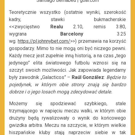
Santiago Bernabeu | goal.com
Teoretycznie wszystko (ostatnie wyniki, szerokość
kadry, stawki bukmacherskie
<<zwycięstwo
Realu
2.10, remis 3.80,
wygrana
Barcelony
3.25
wg.
https://pl.johnnybet.com/
>>) przemawia na korzyść
gospodarzy. Mimo to nie mogą oni być niczego pewni.
Każdy mecz jest zupełnie inną historią, a na czas „tego
jedynego” elita światowego futbolu wznosi się na
szczyt swoich możliwości. Jak zapowiada legendarny
były zawodnik „Galacticos” –
Raúl González
:
Będzie to
pojedynek, w którym obie strony znają się bardzo
dobrze i o jego losach mogą zdecydować detale.
Możemy się spodziewać szybkiego, stale
trzymającego w napięciu meczu walki, w którym obie
drużyny będą rywalizowały o wynik do końcowego
gwizdka arbitra. Meczu na szczycie, w którym wielkie
hiszpańskie kluby stają naprzeciw siebie w tak