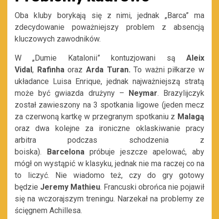
Oba kluby borykają się z nimi, jednak „Barca” ma
zdecydowanie poważniejszy problem z absencją
kluczowych zawodników.
W „Dumie Katalonii” kontuzjowani są
Aleix
Vidal
,
Rafinha
oraz
Arda Turan.
To ważni piłkarze w
układance Luisa Enrique, jednak najważniejszą stratą
może być gwiazda drużyny –
Neymar
. Brazylijczyk
został zawieszony na 3 spotkania ligowe (jeden mecz
za czerwoną kartkę w przegranym spotkaniu z
Malagą
oraz dwa kolejne za ironiczne oklaskiwanie pracy
arbitra podczas schodzenia z
boiska).
Barcelona
próbuje jeszcze apelować, aby
mógł on wystąpić w klasyku, jednak nie ma raczej co na
to liczyć. Nie wiadomo też, czy do gry gotowy
będzie
Jeremy Mathieu
. Francuski obrońca nie pojawił
się na wczorajszym treningu. Narzekał na problemy ze
ścięgnem Achillesa.