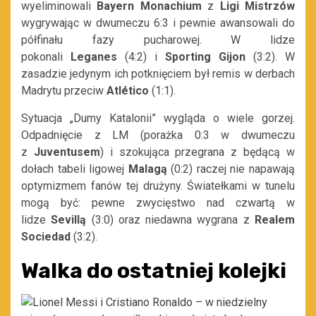
wyeliminowali
Bayern Monachium
z
Ligi Mistrzów
wygrywając w dwumeczu 6:3 i pewnie awansowali do
półfinału fazy pucharowej. W lidze
pokonali
Leganes
(4:2) i
Sporting Gijon
(3:2). W
zasadzie jedynym ich potknięciem był remis w derbach
Madrytu przeciw
Atlético
(1:1).
Sytuacja „Dumy Katalonii” wygląda o wiele gorzej.
Odpadnięcie z LM
(porażka 0:3 w dwumeczu
z
Juventusem
) i szokująca przegrana z będącą w
dołach tabeli ligowej
Malagą
(0:2) raczej nie napawają
optymizmem fanów tej drużyny. Światełkami w tunelu
mogą być: pewne zwycięstwo nad czwartą w
lidze
Sevillą
(3:0) oraz niedawna wygrana z
Realem
Sociedad
(3:2).
Walka do ostatniej kolejki