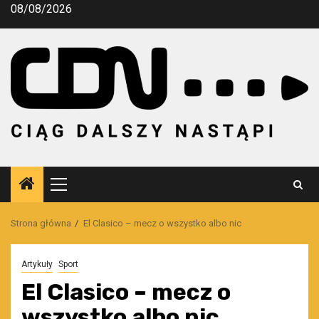
Przejdź
08/08/2026
do
treści
Menu
główne
Strona główna
El Clasico – mecz o wszystko albo nic
Artykuły
Sport
El Clasico – mecz o
wszystko albo nic