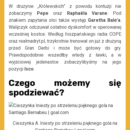
W drużynie „Królewskich” z powodu kontuzji nie
zobaczymy
Pepe
oraz
Raphaëla Varane
. Pod
znakiem zapytania stoi także występ
Garetha Bale’a
.
Walijczyk odczuwał ostatnio dyskomfort w operowanej
wcześniej kostce. Według hiszpańskiego radia COPE
oraz realmadryt.pl, trzykrotnie trenował on już z drużyną
przed Gran Derbi i może być gotowy do gry.
Prawdopodobnie wszedłby wtedy z ławki, a w
wyjściowej jedenastce zobaczylibyśmy na jego
pozycji
Isco
.
Czego możemy się
spodziewać?
Cieszynka A. Iniesty po strzeleniu pięknego gola na