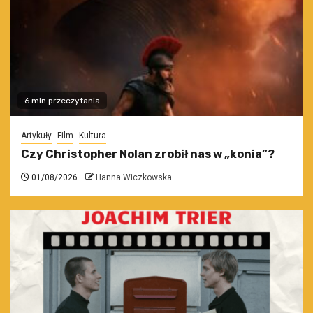
6 min przeczytania
Artykuły
Film
Kultura
Czy Christopher Nolan zrobił nas w „konia”?
01/08/2026
Hanna Wiczkowska