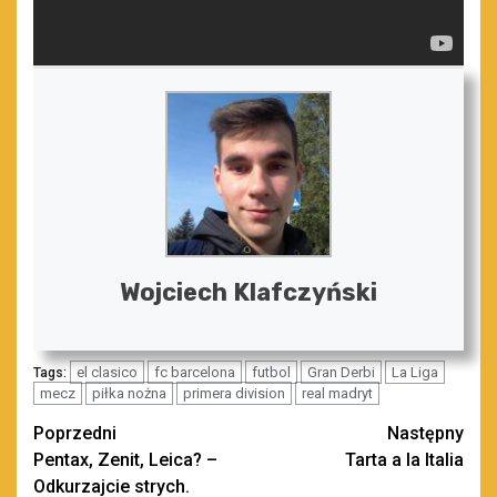
Wojciech Klafczyński
el clasico
fc barcelona
futbol
Gran Derbi
La Liga
Tags:
mecz
piłka nożna
primera division
real madryt
Zobacz
Poprzedni
Następny
Pentax, Zenit, Leica? –
Tarta a la Italia
wpisy
Odkurzajcie strych.