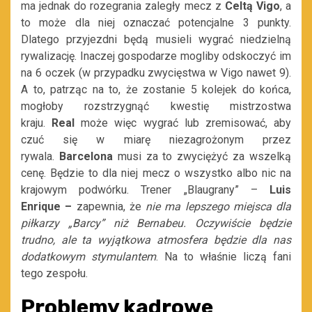
ma jednak do rozegrania zaległy mecz z
Celtą Vigo
, a
to może dla niej oznaczać potencjalne 3 punkty.
Dlatego przyjezdni będą musieli wygrać niedzielną
rywalizację. Inaczej gospodarze mogliby odskoczyć im
na 6 oczek (w przypadku zwycięstwa w Vigo nawet 9).
A to, patrząc na to, że zostanie 5 kolejek do końca,
mogłoby rozstrzygnąć kwestię mistrzostwa
kraju.
Real
może więc wygrać lub zremisować, aby
czuć się w miarę niezagrożonym przez
rywala.
Barcelona
musi za to zwyciężyć za wszelką
cenę. Będzie to dla niej mecz o wszystko albo nic na
krajowym podwórku. Trener „Blaugrany” –
Luis
Enrique –
zapewnia, że
nie ma lepszego miejsca dla
piłkarzy „Barcy” niż Bernabeu. Oczywiście będzie
trudno, ale ta wyjątkowa atmosfera będzie dla nas
dodatkowym stymulantem
. Na to właśnie liczą fani
tego zespołu.
Problemy kadrowe