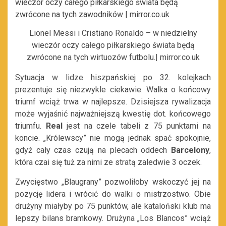
Lionel Messi i Cristiano Ronaldo – w niedzielny
wieczór oczy całego piłkarskiego świata będą
zwrócone na tych wirtuozów futbolu.| mirror.co.uk
Sytuacja w lidze hiszpańskiej po 32. kolejkach
prezentuje się niezwykle ciekawie. Walka o końcowy
triumf wciąż trwa w najlepsze. Dzisiejsza rywalizacja
może wyjaśnić najważniejszą kwestię dot. końcowego
triumfu.
Real
jest na czele tabeli z 75 punktami na
koncie. „Królewscy” nie mogą jednak spać spokojnie,
gdyż cały czas czują na plecach oddech
Barcelony
,
która czai się tuż za nimi ze stratą zaledwie 3 oczek.
Zwycięstwo „Blaugrany” pozwoliłoby wskoczyć jej na
pozycję lidera i wrócić do walki o mistrzostwo. Obie
drużyny miałyby po 75 punktów, ale kataloński klub ma
lepszy bilans bramkowy. Drużyna „Los Blancos” wciąż