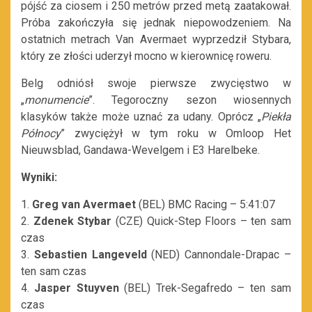
pójść za ciosem i 250 metrów przed metą zaatakował.
Próba zakończyła się jednak niepowodzeniem. Na
ostatnich metrach Van Avermaet wyprzedził Stybara,
który ze złości uderzył mocno w kierownicę roweru.
Belg odniósł swoje pierwsze zwycięstwo w
„
monumencie
”. Tegoroczny sezon wiosennych
klasyków także może uznać za udany. Oprócz „
Piekła
Północy
” zwyciężył w tym roku w Omloop Het
Nieuwsblad, Gandawa-Wevelgem i E3 Harelbeke.
Wyniki:
1.
Greg van Avermaet
(BEL) BMC Racing – 5:41:07
2.
Zdenek Stybar
(CZE) Quick-Step Floors – ten sam
czas
3.
Sebastien Langeveld
(NED) Cannondale-Drapac –
ten sam czas
4.
Jasper Stuyven
(BEL) Trek-Segafredo – ten sam
czas