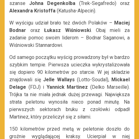
szanse
Johna Degenkolba
(Trek-Segafredo) oraz
Alexandra Kristoffa
(Katusha-Alpecin).
W wyścigu udział brało też dwóch Polaków –
Maciej
Bodnar
oraz
Łukasz Wiśniowski
. Obaj mieli za
zadanie pomoc swoim liderom – Bodnar Saganowi, a
Wiśniowski Stannardowi.
Od samego początku wyścig prowadzony był w bardzo
szybkim tempie. Pierwsza ucieczka wykrystalizowała
się dopiero 90 kilometrów po starcie. W jej składzie
znajdowali się
Jelle Wallays
(Lotto-Soudal),
Mickael
Delage
(FDJ) i
Yannick Martinez
(Delko Marseille).
Trójka ta nie miała jednak dużej przewagi. Największa
strata peletonu wynosiła nieco ponad minutę. Na
pierwszych sektorach bruku z czołówki odpadł
Martinez, który przeliczył się z siłami.
150 kilometrów przed metą w peletonie doszło do
groźnie wyglądającej kraksy. Ucierpiał w niej