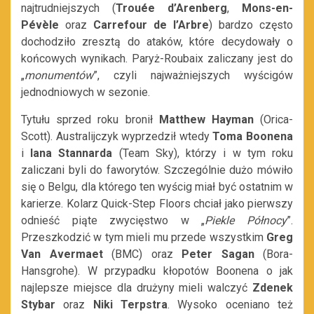
najtrudniejszych (
Trouée d’Arenberg
,
Mons-en-
Pévèle
oraz
Carrefour de l’Arbre
) bardzo często
dochodziło zresztą do ataków, które decydowały o
końcowych wynikach. Paryż-Roubaix zaliczany jest do
„
monumentów
”, czyli najważniejszych wyścigów
jednodniowych w sezonie.
Tytułu sprzed roku bronił
Matthew Hayman
(Orica-
Scott). Australijczyk wyprzedził wtedy
Toma Boonena
i
Iana Stannarda
(Team Sky), którzy i w tym roku
zaliczani byli do faworytów. Szczególnie dużo mówiło
się o Belgu, dla którego ten wyścig miał być ostatnim w
karierze. Kolarz Quick-Step Floors chciał jako pierwszy
odnieść piąte zwycięstwo w „
Piekle Północy
”.
Przeszkodzić w tym mieli mu przede wszystkim
Greg
Van Avermaet
(BMC) oraz
Peter Sagan
(Bora-
Hansgrohe). W przypadku kłopotów Boonena o jak
najlepsze miejsce dla drużyny mieli walczyć
Zdenek
Stybar
oraz
Niki Terpstra
. Wysoko oceniano też