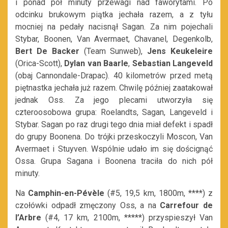
i ponad pół minuty przewagi nad faworytami. Po
odcinku brukowym piątka jechała razem, a z tyłu
mocniej na pedały nacisnął Sagan. Za nim pojechali
Stybar, Boonen, Van Avermaet, Chavanel, Degenkolb,
Bert De Backer
(Team Sunweb),
Jens Keukeleire
(Orica-Scott),
Dylan van Baarle
,
Sebastian Langeveld
(obaj Cannondale-Drapac). 40 kilometrów przed metą
piętnastka jechała już razem. Chwilę później zaatakował
jednak Oss. Za jego plecami utworzyła się
czteroosobowa grupa: Roelandts, Sagan, Langeveld i
Stybar. Sagan po raz drugi tego dnia miał defekt i spadł
do grupy Boonena. Do trójki przeskoczyli Moscon, Van
Avermaet i Stuyven. Wspólnie udało im się doścignąć
Ossa. Grupa Sagana i Boonena traciła do nich pół
minuty.
Na
Camphin-en-Pévèle
(#5, 19,5 km, 1800m, ****) z
czołówki odpadł zmęczony Oss, a na
Carrefour de
l’Arbre
(#4, 17 km, 2100m, *****) przyspieszył Van