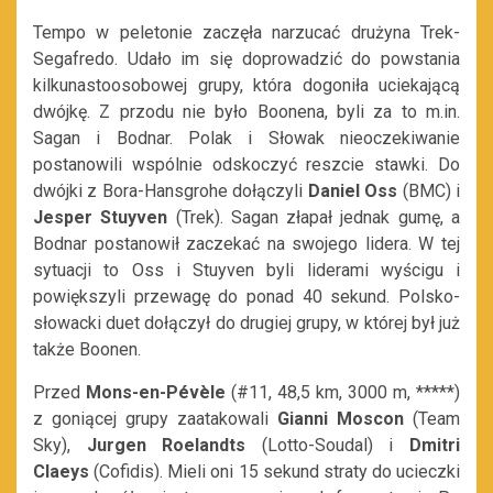
Tempo w peletonie zaczęła narzucać drużyna Trek-
Segafredo. Udało im się doprowadzić do powstania
kilkunastoosobowej grupy, która dogoniła uciekającą
dwójkę. Z przodu nie było Boonena, byli za to m.in.
Sagan i Bodnar. Polak i Słowak nieoczekiwanie
postanowili wspólnie odskoczyć reszcie stawki. Do
dwójki z Bora-Hansgrohe dołączyli
Daniel Oss
(BMC) i
Jesper Stuyven
(Trek). Sagan złapał jednak gumę, a
Bodnar postanowił zaczekać na swojego lidera. W tej
sytuacji to Oss i Stuyven byli liderami wyścigu i
powiększyli przewagę do ponad 40 sekund. Polsko-
słowacki duet dołączył do drugiej grupy, w której był już
także Boonen.
Przed
Mons-en-Pévèle
(#11, 48,5 km, 3000 m, *****)
z goniącej grupy zaatakowali
Gianni Moscon
(Team
Sky),
Jurgen Roelandts
(Lotto-Soudal) i
Dmitri
Claeys
(Cofidis). Mieli oni 15 sekund straty do ucieczki