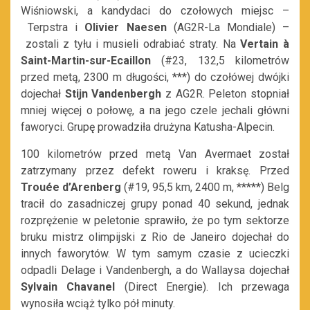
Wiśniowski, a kandydaci do czołowych miejsc –
Terpstra i
Olivier Naesen
(AG2R-La Mondiale) –
zostali z tyłu i musieli odrabiać straty. Na
Vertain à
Saint-Martin-sur-Ecaillon
(#23, 132,5 kilometrów
przed metą, 2300 m długości, ***) do czołówej dwójki
dojechał
Stijn Vandenbergh
z AG2R. Peleton stopniał
mniej więcej o połowę, a na jego czele jechali główni
faworyci. Grupę prowadziła drużyna Katusha-Alpecin.
100 kilometrów przed metą Van Avermaet został
zatrzymany przez defekt roweru i kraksę. Przed
Trouée d’Arenberg
(#19, 95,5 km, 2400 m, *****) Belg
tracił do zasadniczej grupy ponad 40 sekund, jednak
rozprężenie w peletonie sprawiło, że po tym sektorze
bruku mistrz olimpijski z Rio de Janeiro dojechał do
innych faworytów. W tym samym czasie z ucieczki
odpadli Delage i Vandenbergh, a do Wallaysa dojechał
Sylvain Chavanel
(Direct Energie). Ich przewaga
wynosiła wciąż tylko pół minuty.