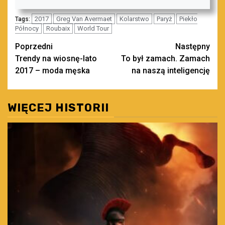
2017
Greg Van Avermaet
Kolarstwo
Paryż
Piekło
Tags:
Północy
Roubaix
World Tour
Zobacz
Poprzedni
Następny
Trendy na wiosnę-lato
To był zamach. Zamach
wpisy
2017 – moda męska
na naszą inteligencję
WIĘCEJ HISTORII