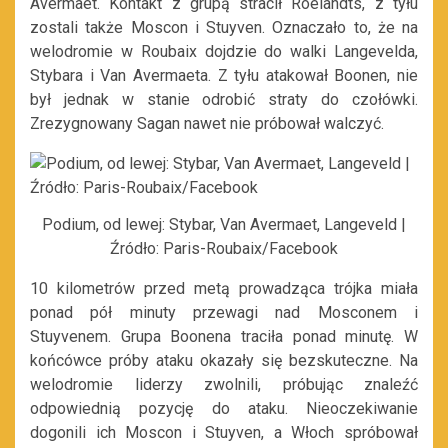
Avermaet. Kontakt z grupą stracił Roelandts, z tyłu
zostali także Moscon i Stuyven. Oznaczało to, że na
welodromie w Roubaix dojdzie do walki Langevelda,
Stybara i Van Avermaeta. Z tyłu atakował Boonen, nie
był jednak w stanie odrobić straty do czołówki.
Zrezygnowany Sagan nawet nie próbował walczyć.
Podium, od lewej: Stybar, Van Avermaet, Langeveld |
Źródło: Paris-Roubaix/Facebook
10 kilometrów przed metą prowadząca trójka miała
ponad pół minuty przewagi nad Mosconem i
Stuyvenem. Grupa Boonena traciła ponad minutę. W
końcówce próby ataku okazały się bezskuteczne. Na
welodromie liderzy zwolnili, próbując znaleźć
odpowiednią pozycję do ataku. Nieoczekiwanie
dogonili ich Moscon i Stuyven, a Włoch spróbował