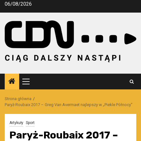
Przejdź
06/08/2026
do
treści
Menu
główne
Strona główna
Paryż-Roubaix 2017 – Greg Van Avermaet najlepszy w „Piekle Północy”
Artykuły
Sport
Paryż-Roubaix 2017 –