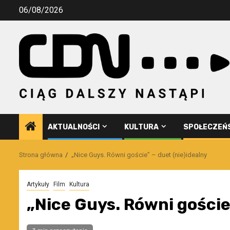
Przejdź
06/08/2026
do
treści
AKTUALNOŚCI
KULTURA
SPOŁECZEŃ
Strona główna
„Nice Guys. Równi goście” – duet (nie)idealny
Artykuły
Film
Kultura
„Nice Guys. Równi goście”