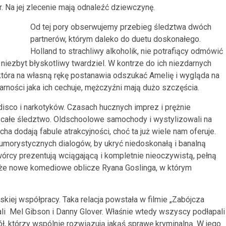
r. Na jej zlecenie mają odnaleźć dziewczynę.
Od tej pory obserwujemy przebieg śledztwa dwóch
partnerów, którym daleko do duetu doskonałego.
Holland to strachliwy alkoholik, nie potrafiący odmówić
niezbyt błyskotliwy twardziel. W kontrze do ich niezdarnych
 która na własną rękę postanawia odszukać Amelię i wygląda na
darności jaka ich cechuje, mężczyźni mają dużo szczęścia.
 disco i narkotyków. Czasach hucznych imprez i prężnie
y całe śledztwo. Oldschoolowe samochody i wystylizowali na
ha dodają fabule atrakcyjności, choć ta już wiele nam oferuje.
umorystycznych dialogów, by ukryć niedoskonałą i banalną
órcy prezentują wciągającą i kompletnie nieoczywistą, pełną
akże nowe komediowe oblicze Ryana Goslinga, w którym
kiej współpracy. Taka relacja powstała w filmie „Zabójcza
li Mel Gibson i Danny Glover. Właśnie wtedy wszyscy podłapali
, którzy wspólnie rozwiązują jakąś sprawę kryminalną. W jego