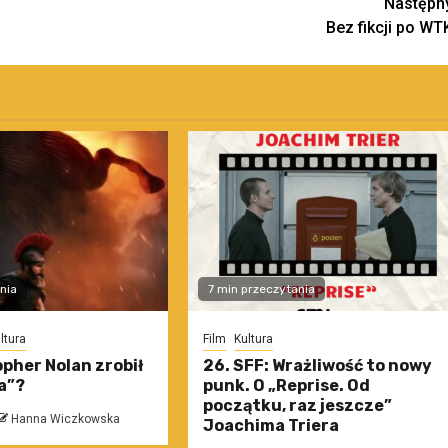
Następn
Bez fikcji po WT
nia
7 min przeczytania
ltura
Film
Kultura
pher Nolan zrobił
26. SFF: Wrażliwość to nowy
a”?
punk. O „Reprise. Od
początku, raz jeszcze”
Hanna Wiczkowska
Joachima Triera