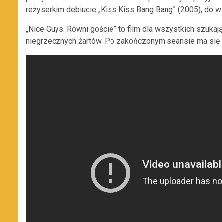
reżyserkim debiucie „Kiss Kiss Bang Bang” (2005), do w
„Nice Guys. Równi goście” to film dla wszystkich szukaj
niegrzecznych żartów. Po zakończonym seansie ma się o