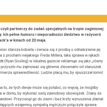
 czyli partnerzy do zadań specjalnych na tropie zaginionej
. Ich pełne humoru i nieporadności śledztwo w reżyserii
ack’a w kinach od 20 maja.
ówi starsza kobieta i zwraca się z prośbą o odnalezienie jej
na z prochami niejakiego Freda Millera, taka sprawa w rękach
rch
(Ryan Gosling) w lokalnej gazecie reklamuje się jako „równy
ry przyszło mu zajmować się głównie zleceniami od staruszek.
wymierza sprawiedliwość. Ludzie płacą mu, by spuszczał łomot
 to, że tych dwoje może się polubić, co więcej, że mogliby
wa w domu, by wykonać swój zawodowy obowiązek. Znany ze
andowi. Przycisnął go do ziemi i bez krzty wzruszenia złamał
ałających wzajemną sympatią mężczyzn połączyła sprawa