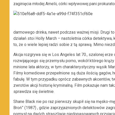
zaginięcia młodej Amelii, córki wpływowej pani prokurato
darmowego drinka, nawet podczas ważnej misji. Drugi to 
działań stoi Holly March – nastoletnia córka detektywa,
to, że o wiele lepiej radzi sobie z tą sprawą. Mimo niez
Akcja rozgrywa się w Los Angeles lat 70., szalonej erze
rozwijającego się przemysłu porno, wokół którego krąż
minione lata aktorzy, w tym charakterystyczny wąsik Marc
Filmy komediowe przepełnione są duża ilością gagów, h
fabułę. W tym przypadku oprócz zabawnych akcentów, tw
zwrotów akcji historię kryminalną. Film pokazuje nam t
sprawdza się świetnie.
Shane Black nie po raz pierwszy skupił się na męsko-męs
Broń” (1987) , gdzie zaprzyjaznionych detektowów zagra
pomysł na dwóch straszliwie niedopasowanych przyjaciół