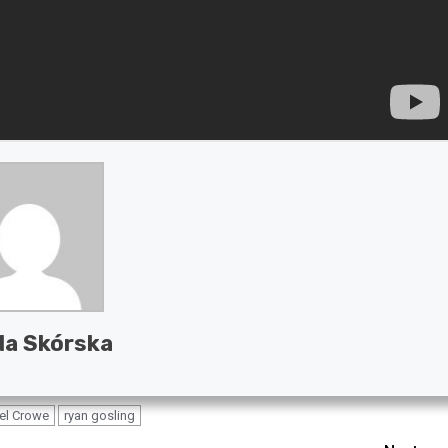
a Skórska
el Crowe
ryan gosling