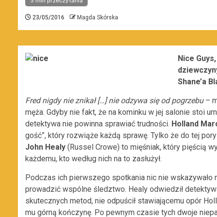
3 min przeczytania
23/05/2016
Magda Skórska
Nice Guys,
dziewczyny
Shane’a Bl
Fred nigdy nie znikał […] nie odzywa się od pogrzebu
– m
męża. Gdyby nie fakt, że na kominku w jej salonie stoi ur
detektywa nie powinna sprawiać trudności.
Holland Ma
gość”, który rozwiąże każdą sprawę. Tylko że do tej po
John Healy
(Russel Crowe) to mięśniak, który pięścią 
każdemu, kto według nich na to zasłużył.
Podczas ich pierwszego spotkania nic nie wskazywało na
prowadzić wspólne śledztwo. Healy odwiedził detekty
skutecznych metod, nie odpuścił stawiającemu opór Holl
mu górną kończynę. Po pewnym czasie tych dwoje niep