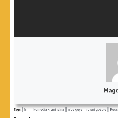
Magd
film
komedia kryminalna
nice guys
rowni goście
Russ
Tags: