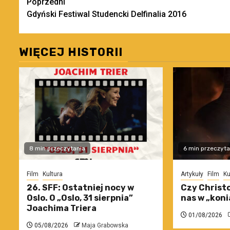
Zobacz
Poprzedni
Gdyński Festiwal Studencki Delfinalia 2016
wpisy
WIĘCEJ HISTORII
8 min przeczytania
6 min przeczyta
Film
Kultura
Artykuły
Film
Ku
26. SFF: Ostatniej nocy w
Czy Christo
Oslo. O „Oslo, 31 sierpnia”
nas w „koni
Joachima Triera
01/08/2026
05/08/2026
Maja Grabowska