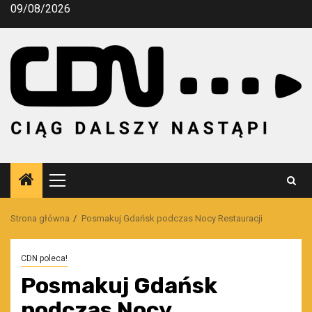
Przejdź
09/08/2026
do
treści
Menu
główne
Strona główna
Posmakuj Gdańsk podczas Nocy Restauracji
CDN poleca!
Posmakuj Gdańsk
podczas Nocy