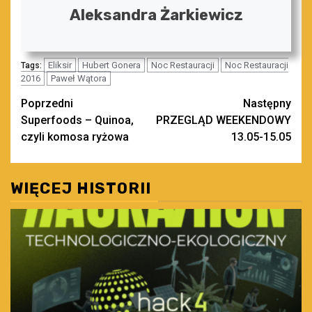
Aleksandra Żarkiewicz
Eliksir
Hubert Gonera
Noc Restauracji
Noc Restauracji
Tags:
2016
Paweł Wątora
Zobacz
Poprzedni
Następny
Superfoods – Quinoa,
PRZEGLĄD WEEKENDOWY
wpisy
czyli komosa ryżowa
13.05-15.05
WIĘCEJ HISTORII