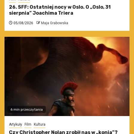
26. SFF: Ostatniej nocy w Oslo. O „Oslo, 31
sierpnia” Joachima Triera
05/08/2026
Maja Grabowska
6 min przeczytania
Artykuły
Film
Kultura
Czy Christopher Nolan zrobił nas w „konia”?