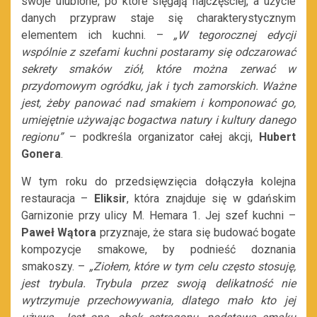
swoje ulubione, po które sięgają najczęściej, a użycie
danych przypraw staje się charakterystycznym
elementem ich kuchni. –
„W tegorocznej edycji
wspólnie z szefami kuchni postaramy się odczarować
sekrety smaków ziół, które można zerwać w
przydomowym ogródku, jak i tych zamorskich. Ważne
jest, żeby panować nad smakiem i komponować go,
umiejętnie używając bogactwa natury i kultury danego
regionu”
– podkreśla organizator całej akcji,
Hubert
Gonera
.
W tym roku do przedsięwzięcia dołączyła kolejna
restauracja –
Eliksir
, która znajduje się w gdańskim
Garnizonie przy ulicy M. Hemara 1. Jej szef kuchni –
Paweł Wątora
przyznaje, że stara się budować bogate
kompozycje smakowe, by podnieść doznania
smakoszy. –
„Ziołem, które w tym celu często stosuję,
jest trybula. Trybula przez swoją delikatność nie
wytrzymuje przechowywania, dlatego mało kto jej