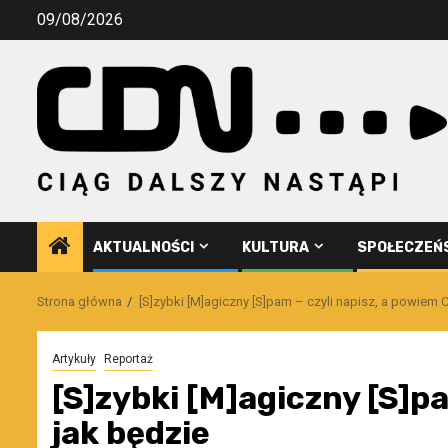
Przejdź
09/08/2026
do
treści
AKTUALNOŚCI
KULTURA
SPOŁECZEŃ
Strona główna
[S]zybki [M]agiczny [S]pam – czyli napisz, a powiem C
Artykuły
Reportaż
[S]zybki [M]agiczny [S]pa
jak będzie