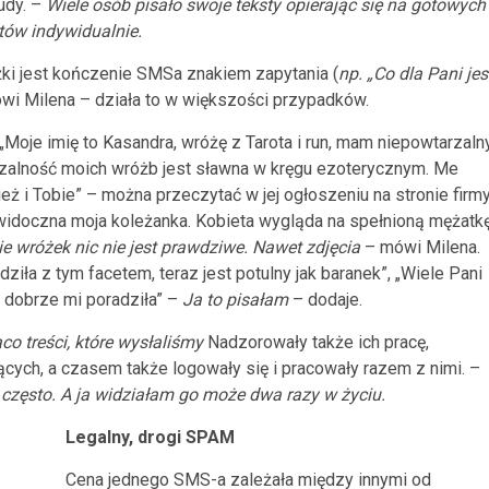
udy. –
Wiele osób pisało swoje teksty opierając się na gotowych
tów indywidualnie.
ki jest kończenie SMSa znakiem zapytania (
np. „Co dla Pani jes
wi Milena – działa to w większości przypadków.
„Moje imię to Kasandra, wróżę z Tarota i run, mam niepowtarzaln
awdzalność moich wróżb jest sławna w kręgu ezoterycznym. Me
 i Tobie” – można przeczytać w jej ogłoszeniu na stronie firm
im widoczna moja koleżanka. Kobieta wygląda na spełnioną mężatk
e wróżek nic nie jest prawdziwe. Nawet zdjęcia
– mówi Milena.
iła z tym facetem, teraz jest potulny jak baranek”, „Wiele Pani
 dobrze mi poradziła” –
Ja to pisałam
– dodaje.
co treści, które wysłaliśmy
Nadzorowały także ich pracę,
zących, a czasem także logowały się i pracowały razem z nimi. –
ść często. A ja widziałam go może dwa razy w życiu.
Legalny, drogi SPAM
Cena jednego SMS-a zależała między innymi od