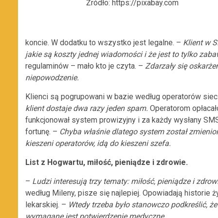
Źródło: https://pixabay.com
koncie. W dodatku to wszystko jest legalne. –
Klient w S
jakie są koszty jednej wiadomości i że jest to tylko zab
regulaminów – mało kto je czyta. –
Zdarzały się oskarżen
niepowodzenie.
Klienci są pogrupowani w bazie według operatorów siec
klient dostaje dwa razy jeden spam.
Operatorom opłacało
funkcjonował system prowizyjny i za każdy wysłany SMS
fortunę. –
Chyba właśnie dlatego system został zmieniony 
kieszeni operatorów, idą do kieszeni szefa.
List z Hogwartu, miłość, pieniądze i zdrowie.
–
Ludzi interesują trzy tematy: miłość, pieniądze i zdrow
według Mileny, pisze się najlepiej. Opowiadają historie ż
lekarskiej. –
Wtedy trzeba było stanowczo podkreślić, ż
wymagane jest potwierdzenie medyczne.