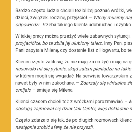
Bardzo często ludzie chcieli też bliżej poznać wróżki, wię
dzieci, związek, rodzinę, przyjaciół. –
Wtedy musimy napi
odpowiedzi. T
rzeba takiego klienta udobruchać i szybko
W takiej pracy można przeżyć wiele zabawnych sytuacji.
przyjaciółce, bo ta zbiła jej ulubiony talerz.
Inny Pan, pis
Pani zapytała Milenę, czy dostanie list z Hogwartu, bo te
Klienci często żalili się, że nie mają za co żyć i mają n
nasuwało mi się pytanie, skąd zatem pieniądze na takie
w którym mogli się wygadać. Na serwisie towarzyskim zdar
nawet były w nim zakochane. –
Zdarzały się wirtualne ś
omijało –
śmieje się Milena.
Klienci czasem chcieli też z wróżkami porozmawiać. –
M
obsługą zajmował się dział Call Center, więc dokładnie
Często zdarzało się tak, że po długich rozmowach klienci
następnie zrobić aferę, że nie przyszli.