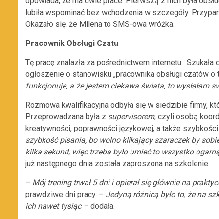
opowiada, że ma dwie prace. Pierwszą z nich była obsłu
lubiła wspominać bez wchodzenia w szczegóły. Przypar
Okazało się, że Milena to SMS-owa wróżka.
Pracownik Obsługi Czatu
Tę pracę znalazła za pośrednictwem internetu . Szukała 
ogłoszenie o stanowisku „pracownika obsługi czatów o 
funkcjonuje, a że jestem ciekawa świata, to wysłałam sw
Rozmowa kwalifikacyjna odbyła się w siedzibie firmy, kt
Przeprowadzana była z
supervisorem
, czyli osobą koo
kreatywności, poprawności językowej, a także szybkości 
szybkość pisania, bo wolno klikający szaraczek by sobie
kilka sekund, więc trzeba było umieć to wszystko ogarn
już następnego dnia została zaproszona na szkolenie.
–
Mój trening trwał 5 dni i opierał się głównie na praktyc
prawdziwe dni pracy. –
Jedyną różnicą było to, że na 
ich nawet tysiąc –
dodała.