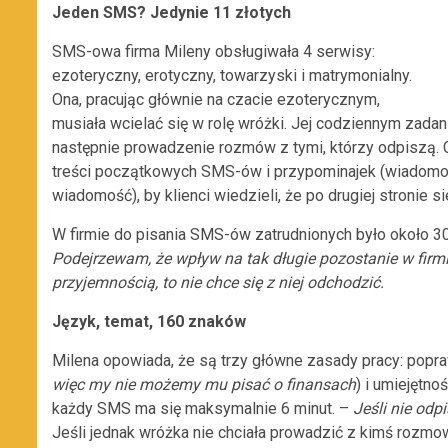
Jeden SMS? Jedynie 11 złotych
SMS-owa firma Mileny obsługiwała 4 serwisy:
ezoteryczny, erotyczny, towarzyski i matrymonialny.
Ona, pracując głównie na czacie ezoterycznym,
musiała wcielać się w rolę wróżki. Jej codziennym zada
następnie prowadzenie rozmów z tymi, którzy odpiszą.
treści początkowych SMS-ów i przypominajek (wiadomości
wiadomość), by klienci wiedzieli, że po drugiej stronie s
W firmie do pisania SMS-ów zatrudnionych było oko
Podejrzewam, że wpływ na tak długie pozostanie w firmie
przyjemnością, to nie chce się z niej odchodzić.
Język, temat, 160 znaków
Milena opowiada, że są trzy główne zasady pracy: popr
więc my nie możemy mu pisać o finansach
) i umiejętn
każdy SMS ma się maksymalnie 6 minut. –
Jeśli nie odp
Jeśli jednak wróżka nie chciała prowadzić z kimś rozmowy