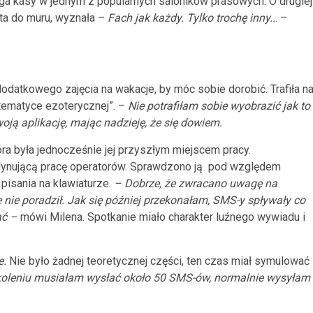
ga kasy w jednym z popularnych saloników prasowych. O drugiej
ta do muru, wyznała –
Fach jak każdy. Tylko trochę inny..
. –
dodatkowego zajęcia na wakacje, by móc sobie dorobić. Trafiła n
tematyce ezoterycznej”. –
Nie potrafiłam sobie wyobrazić jak to
oją aplikację, mając nadzieję, że się dowiem.
óra była jednocześnie jej przyszłym miejscem pracy.
rdynującą pracę operatorów. Sprawdzono ją pod względem
pisania na klawiaturze.
– Dobrze, że zwracano uwagę na
 nie poradził. Jak się później przekonałam, SMS-y spływały co
ąć –
mówi Milena. Spotkanie miało charakter luźnego wywiadu i
e.
Nie było żadnej teoretycznej części, ten czas miał symulować
szkoleniu musiałam wysłać około 50 SMS-ów, normalnie wysyłam