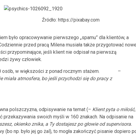
Źródło: https://pixabay.com
niem było opracowywanie pierwszego „spamu” dla klientów, a
 Codziennie przed pracą Milena musiała także przygotować now
 przypominające, jeśli klient nie odpisał na pierwszą
iedzi żywy człowiek.
ło 30 osób, w większości z ponad rocznym stażem. –
 miała atmosfera, bo jeśli przychodzi się do pracy z
awna polszczyzna, odpisywanie na temat (–
Klient pyta o miłość,
ość przekazywania swoich myśli w 160 znakach. Na odpisanie na
iszesz, okienko znika, a Ty dostajesz po głowie od supervisora.
 (bo np. było jej go żal), to mogła zakończyć pisanie dopiero p