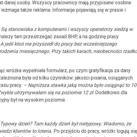
mat danej osoby. Wszyscy pracownicy mają przypisane osobne
es wzmaga także reklama. Informacje pojawiają się w prasie i
–
Są stanowiska z komputerami i wszyscy operatorzy siedzą w
należy tam przestrzegać zasad BHP, a na godzinę pracy
 jeśli ktoś nie przyszedł do pracy bez wcześniejszego
rodzenia miesięcznego.
Przy takich karach, nieobecności rzadk
ąc wróżka wypełniała formularz, po czym gratyfikacja za dany
leżniona była od kilku czynników: jakości pisania, osiąganych
zasu pracy.
– Najniższa stawka jaką można było osiągnąć to 10
 Zwykle utrzymywałam się na poziomie 12 zł
. Dodatkowo dla
cyjny był na wysokim poziomie.
Typowy dzień? Tam każdy dzień był nietypowy. Wiadomo, że
iedzi klientów to loteria.
Po przyjściu do pracy, wróżki logują się