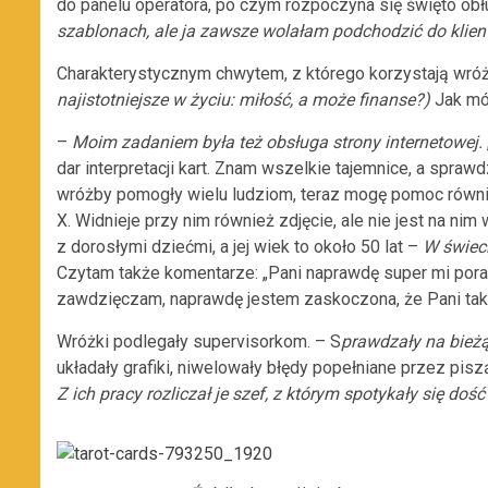
do panelu operatora, po czym rozpoczyna się święto obł
szablonach, ale ja zawsze wolałam podchodzić do klien
Charakterystycznym chwytem, z którego korzystają wróż
najistotniejsze w życiu: miłość, a może finanse?)
Jak mó
–
Moim zadaniem była też obsługa strony internetowej.
dar interpretacji kart. Znam wszelkie tajemnice, a spr
wróżby pomogły wielu ludziom, teraz mogę pomoc również
X. Widnieje przy nim również zdjęcie, ale nie jest na n
z dorosłymi dziećmi, a jej wiek to około 50 lat –
W świeci
Czytam także komentarze: „Pani naprawdę super mi poradz
zawdzięczam, naprawdę jestem zaskoczona, że Pani tak
Wróżki podlegały supervisorkom. – S
prawdzały na bieżą
układały grafiki, niwelowały błędy popełniane przez pis
Z ich pracy rozliczał je szef, z którym spotykały się do