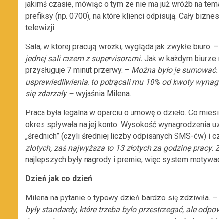
jakimś czasie, mówiąc o tym ze nie ma już wróżb na te
prefiksy (np. 0700), na które klienci odpisują. Cały bizn
telewizji.
Sala, w której pracują wróżki, wygląda jak zwykłe biuro. 
jednej sali razem z supervisorami.
Jak w każdym biurze 
przysługuje 7 minut przerwy. –
Można było je sumować. A
usprawiedliwienia, to potrącali mu 10% od kwoty wynag
się zdarzały –
wyjaśnia Milena.
Praca była legalna w oparciu o umowę o dzieło. Co miesi
okres spływała na jej konto. Wysokość wynagrodzenia uza
„średnich” (czyli średniej liczby odpisanych SMS-ów) i c
złotych, zaś najwyższa to 13 złotych za godzinę pracy.
najlepszych były nagrody i premie, więc system motywa
Dzień jak co dzień
Milena na pytanie o typowy dzień bardzo się zdziwiła. –
były standardy, które trzeba było przestrzegać, ale odpow