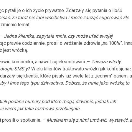
c pytali je o ich życie prywatne. Zdarzały się pytania o ilość
sać, że tarot nie lubi wścibstwa i może zacząć sugerować złe
 zmienić temat.
 –
Jedna klientka, zapytała mnie, czy może ufać swojej
ząc prawie codziennie, prosił o wróżenie zdrowia „na 100%”. Inn
ż jest wróżką.
a głowie komornika, a nawet są eksmitowani. –
Zawsze wtedy
 drogie SMS-y
? Wielu klientów traktowało wróżki jak konfesjonał,
zały się klientki, które pisały już wiele lat z „jednym” panem, a
luby i inne tego typu dziwactwa. Dobrze, że mnie jako wróżkę to
ieli podane numery pod które mogą dzwonić, jednak ich
 nie wiem jak taka rozmowa przebiegała.
 prosili o spotkanie. –
Musiałam się z nimi umówić, wystawić, 