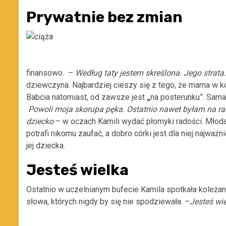
Prywatnie bez zmian
finansowo.
–
Według taty jestem skreślona. Jego strat
dziewczyna. Najbardziej cieszy się z tego, że mama w 
Babcia natomiast, od zawsze jest
„
na posterunku”. Sama
Powoli moja skorupa pęka. Ostatnio nawet byłam na ran
dziecko
– w oczach Kamili wydać płomyki radości. Młoda 
potrafi nikomu zaufać, a dobro córki jest dla niej najważ
jej dziecka.
Jesteś wielka
Ostatnio w uczelnianym bufecie Kamila spotkała koleżank
słowa, których nigdy by się nie spodziewała. –
Jesteś wi