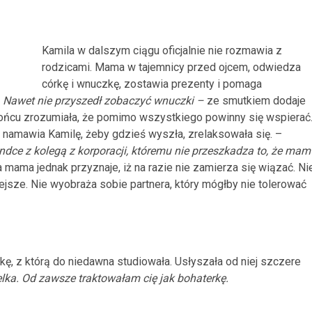
Kamila w dalszym ciągu oficjalnie nie rozmawia z
rodzicami. Mama w tajemnicy przed ojcem, odwiedza
córkę i wnuczkę, zostawia prezenty i pomaga
a. Nawet nie przyszedł zobaczyć wnuczki –
ze smutkiem dodaje
końcu zrozumiała, że pomimo wszystkiego powinny się wspierać
 namawia Kamilę, żeby gdzieś wyszła, zrelaksowała się. –
dce z kolegą z korporacji, któremu nie przeszkadza to, że mam
mama jednak przyznaje, iż na razie nie zamierza się wiązać. Ni
niejsze. Nie wyobraża sobie partnera, który mógłby nie tolerować
ę, z którą do niedawna studiowała. Usłyszała od niej szczere
elka. Od zawsze traktowałam cię jak bohaterkę.