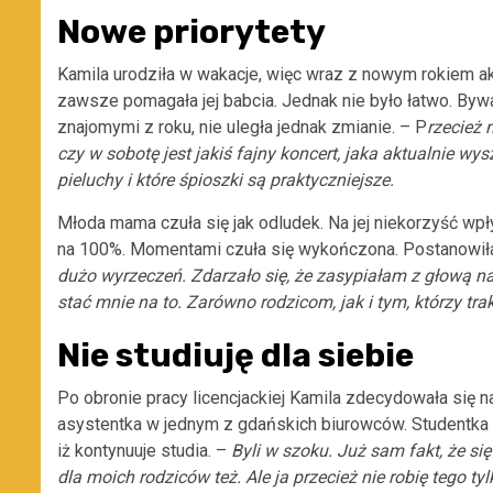
Nowe priorytety
Kamila urodziła w wakacje, więc wraz z nowym rokiem a
zawsze pomagała jej babcia. Jednak nie było łatwo. Bywa
znajomymi z roku, nie uległa jednak zmianie. – P
rzecież 
czy w sobotę jest jakiś fajny koncert, jaka aktualnie wy
pieluchy i które śpioszki są praktyczniejsze.
Młoda mama czuła się jak odludek. Na jej niekorzyść wpł
na 100%. Momentami czuła się wykończona. Postanowiła j
dużo wyrzeczeń. Zdarzało się, że zasypiałam z głową n
stać mnie na to. Zarówno rodzicom, jak i tym, którzy tra
Nie studiuję dla siebie
Po obronie pracy licencjackiej Kamila zdecydowała się n
asystentka w jednym z gdańskich biurowców. Studentka 
iż kontynuuje studia. –
Byli w szoku. Już sam fakt, że si
dla moich rodziców też. Ale ja przecież nie robię tego ty