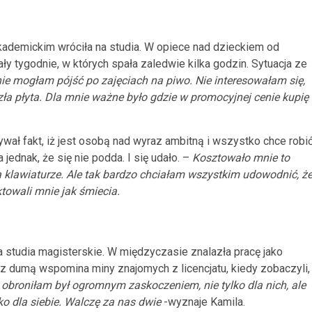
kademickim wróciła na studia. W opiece nad dzieckiem od
ły tygodnie, w których spała zaledwie kilka godzin. Sytuacja ze
nie mogłam pójść po zajęciach na piwo. Nie interesowałam się,
szła płyta. Dla mnie ważne było gdzie w promocyjnej cenie kupię
ywał fakt, iż jest osobą nad wyraz ambitną i wszystko chce robi
ednak, że się nie podda. I się udało. –
Kosztowało mnie to
a klawiaturze. Ale tak bardzo chciałam wszystkim udowodnić, ż
ktowali mnie jak śmiecia.
a studia magisterskie. W międzyczasie znalazła pracę jako
z dumą wspomina miny znajomych z licencjatu, kiedy zobaczyli,
ę obroniłam był ogromnym zaskoczeniem, nie tylko dla nich, ale
lko dla siebie. Walczę za nas dwie
-wyznaje Kamila.