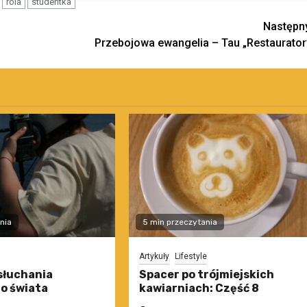
rola
studentka
Następn
Przebojowa ewangelia – Tau „Restaurator
nia
5 min przeczytania
Artykuły
Lifestyle
słuchania
Spacer po trójmiejskich
o świata
kawiarniach: Część 8