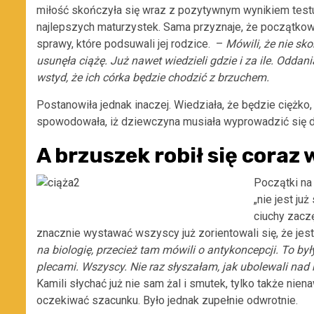
miłość skończyła się wraz z pozytywnym wynikiem testu 
najlepszych maturzystek. Sama przyznaje, że początko
sprawy, które podsuwali jej rodzice. –
Mówili, że nie sk
usunęła ciążę. Już nawet wiedzieli gdzie i za ile. Oddani
wstyd, że ich córka będzie chodzić z brzuchem.
Postanowiła jednak inaczej. Wiedziała, że będzie ciężko
spowodowała, iż dziewczyna musiała wyprowadzić się d
A brzuszek robił się coraz
Początki na 
„nie jest ju
ciuchy zacz
znacznie wystawać wszyscy już zorientowali się, że jest
na biologię, przecież tam mówili o antykoncepcji. To był
plecami. Wszyscy. Nie raz słyszałam, jak ubolewali nad
Kamili słychać już nie sam żal i smutek, tylko także niena
oczekiwać szacunku. Było jednak zupełnie odwrotnie.