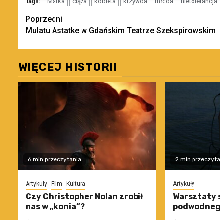
"Matka
ciąża
kobieta
krzywda
młoda
nietolerancja
Tags:
Zobacz
Poprzedni
Mulatu Astatke w Gdańskim Teatrze Szekspirowskim
wpisy
WIĘCEJ HISTORII
6 min przeczytania
2 min przeczyta
Artykuły
Film
Kultura
Artykuły
Czy Christopher Nolan zrobił
Warsztaty 
nas w „konia”?
podwodneg