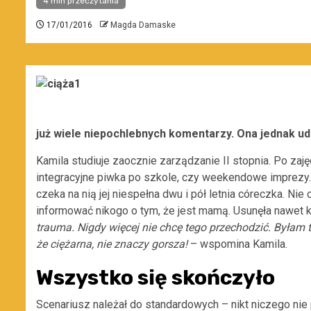
4 min przeczytania
17/01/2016
Magda Damaske
już wiele niepochlebnych komentarzy. Ona jednak ud
Kamila studiuje zaocznie zarządzanie II stopnia. Po zajęc
integracyjne piwka po szkole, czy weekendowe imprezy. M
czeka na nią jej niespełna dwu i pół letnia córeczka. N
informować nikogo o tym, że jest mamą. Usunęła nawet 
trauma. Nigdy więcej nie chcę tego przechodzić. Byłam
że ciężarna, nie znaczy gorsza!
– wspomina Kamila.
Wszystko się skończyło
Scenariusz należał do standardowych – nikt niczego nie p