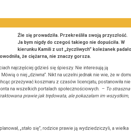
Źle się prowadziła. Przekreśliła swoją przyszłość.
Ja bym nigdy do czegoś takiego nie dopuściła. W
kierunku Kamili z ust „życzliwych” koleżanek padał
owodniła, że ciężarna, nie znaczy gorsza.
iach najczęściej gdzieś się śpieszy. Nie interesują ją
ówią o niej „dziwna”. Nikt na uczelni jednak nie wie, że w dom
ie chcąc przeżywać koszmaru z czasów licencjatu, postanowiła nie
konta na wszelkich portalach społecznościowych. –
To straszna
 traktowana prawie jak trędowata, ale pokazałam im wszystkim,
lanował, „stało się”, rodzice prawie ją wydziedziczyli, a wielka