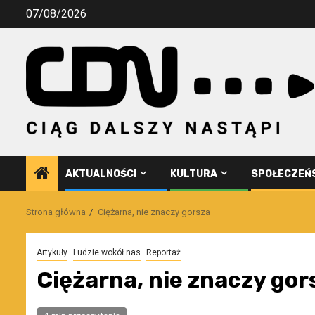
Przejdź
07/08/2026
do
treści
AKTUALNOŚCI
KULTURA
SPOŁECZEŃ
Strona główna
Ciężarna, nie znaczy gorsza
Artykuły
Ludzie wokół nas
Reportaż
Ciężarna, nie znaczy gor