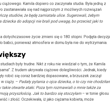
ciążowego. Kamila dopiero co zaczynała studia. Była jedną z
wo zastanawiała się nad najgorszym z możliwych rozwiązań
ończę studiów, że będę zamiatała ulice. Sugerowali, żebym
a dziecka do adopcji nie brali pod uwagę, bo przecież jaki to
, a dotychczasowe życie zmieni się o 180 stopni. Podjęta decyzj
o babci, ponieważ atmosfera w domu była nie do wytrzymania.
 większy
studiach były trudne. Nikt z roku nie wiedział o tym, że Kamila
ż sama”. Z trudem ukrywała ciążowe dolegliwości. Jednak, kiedy
ęły robić się coraz bardziej dopasowane, a brzuszek zaczął
 w ciąży. –
Padały pytania o ojca dziecka, o to czy nie chodziła
y takie otwarte ataki. Poza tym rozmawiali o mnie także za
 moją przyszłością. Jak to bardzo się stoczyłam
– w tonie głosu
wiść i złość. Oczekiwała, iż jako ciężarna kobieta, może