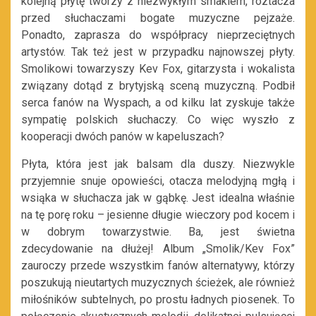
kolejną płytę tworzy z niezwykłym smakiem, roztacza
przed słuchaczami bogate muzyczne pejzaże.
Ponadto, zaprasza do współpracy nieprzeciętnych
artystów. Tak też jest w przypadku najnowszej płyty.
Smolikowi towarzyszy Kev Fox, gitarzysta i wokalista
związany dotąd z brytyjską sceną muzyczną. Podbił
serca fanów na Wyspach, a od kilku lat zyskuje także
sympatię polskich słuchaczy. Co więc wyszło z
kooperacji dwóch panów w kapeluszach?
Płyta, która jest jak balsam dla duszy. Niezwykle
przyjemnie snuje opowieści, otacza melodyjną mgłą i
wsiąka w słuchacza jak w gąbkę. Jest idealna właśnie
na tę porę roku – jesienne długie wieczory pod kocem i
w dobrym towarzystwie. Ba, jest świetna
zdecydowanie na dłużej! Album „Smolik/Kev Fox”
zauroczy przede wszystkim fanów alternatywy, którzy
poszukują nieutartych muzycznych ścieżek, ale również
miłośników subtelnych, po prostu ładnych piosenek. To