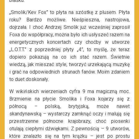
blasku.
„Smolik/Kev Fox” to płyta na szóstkę z plusem. Płyta
roku? Bardzo możliwe. Nieśpieszna, nastrojowa,
dojrzała. I choć Andrzej Smolik już wcześniej zaprosił
Foxa do współpracy, można było ich usłyszeć razem na
energetycznych koncertach czy choćby w utworze
„L.O.T.T.” z poprzedniej płyty „4”, to myślę, że teraz
dopiero pokazują na co ich stać razem. Świetnie
wiedzą, jak mieszać style, tworzyć urzekającą muzykę
i grać na odpowiednich strunach fanów. Moim zdaniem
to duet doskonały.
W wikińskich wierzeniach cyfra 9 ma magiczną moc.
Brzmienie na płycie Smolika i Foxa kojarzy się z
północą – polską, brytyjską, może nawet
skandynawską – wystarczy zamknąć oczy i malują się
przestrzenne północne krajobrazy, choć piosenki
otulają ciepłymi dźwiękami. Z pewnością – 9 utworów,
które znalazło się na tym krążku – jest po prostu