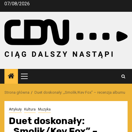
Przejdź
07/08/2026
do
treści
Menu
główne
Strona główna
Duet doskonały: „Smolik/Kev Fox” – recenzja albumu
Artykuły
Kultura
Muzyka
Duet doskonały:
„Smolik/Kev Fox” –