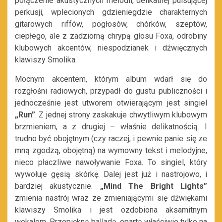
połączenie akustycznych melodii, delikatnej pulsującej
perkusji, wplecionych gdzieniegdzie charakternych
gitarowych riffów, pogłosów, chórków, szeptów,
ciepłego, ale z zadziorną chrypą głosu Foxa, odrobiny
klubowych akcentów, niespodzianek i dźwięcznych
klawiszy Smolika.
Mocnym akcentem, którym album wdarł się do
rozgłośni radiowych, przypadł do gustu publiczności i
jednocześnie jest utworem otwierającym jest singiel
„Run”
. Z jednej strony zaskakuje chwytliwym klubowym
brzmieniem, a z drugiej – właśnie delikatnością. I
trudno być obojętnym (czy raczej, i pewnie panie się ze
mną zgodzą, obojętną) na wymowny tekst i melodyjne,
nieco płaczliwe nawoływanie Foxa. To singiel, który
wywołuje gęsią skórkę. Dalej jest już i nastrojowo, i
bardziej akustycznie.
„Mind The Bright Lights”
zmienia nastrój wraz ze zmieniającymi się dźwiękami
klawiszy Smolika i jest ozdobiona aksamitnym
wokalem. Przepiękną balladą, opartą właściwie tylko na