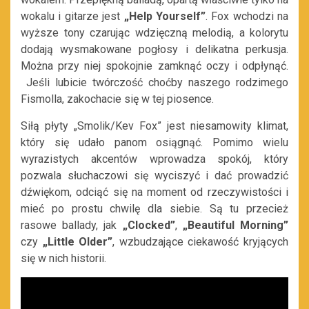
wokalu i gitarze jest
„Help Yourself”
. Fox wchodzi na
wyższe tony czarując wdzięczną melodią, a kolorytu
dodają wysmakowane pogłosy i delikatna perkusja.
Można przy niej spokojnie zamknąć oczy i odpłynąć.
Jeśli lubicie twórczość choćby naszego rodzimego
Fismolla, zakochacie się w tej piosence.
Siłą płyty „Smolik/Kev Fox” jest niesamowity klimat,
który się udało panom osiągnąć. Pomimo wielu
wyrazistych akcentów wprowadza spokój, który
pozwala słuchaczowi się wyciszyć i dać prowadzić
dźwiękom, odciąć się na moment od rzeczywistości i
mieć po prostu chwilę dla siebie. Są tu przecież
rasowe ballady, jak
„Clocked”
,
„Beautiful Morning”
czy
„Little Older”
, wzbudzające ciekawość kryjących
się w nich historii.