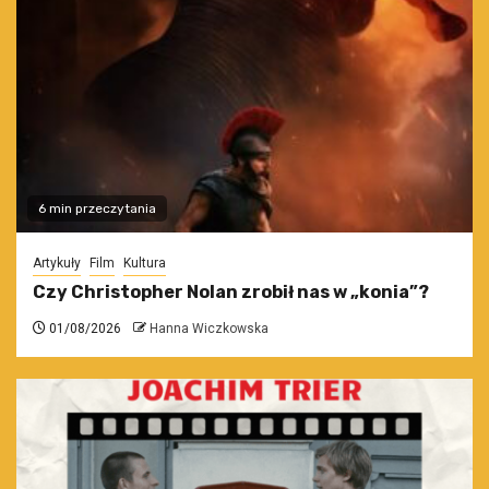
6 min przeczytania
Artykuły
Film
Kultura
Czy Christopher Nolan zrobił nas w „konia”?
01/08/2026
Hanna Wiczkowska