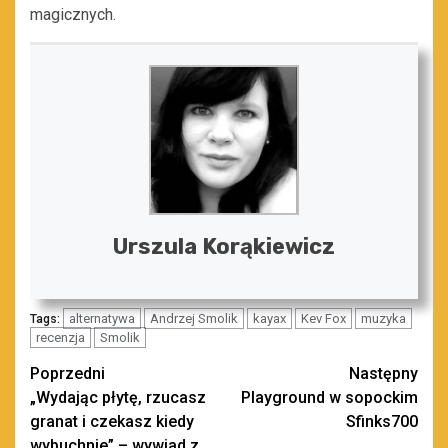
magicznych.
Urszula Korąkiewicz
alternatywa
Andrzej Smolik
kayax
Kev Fox
muzyka
Tags:
recenzja
Smolik
Zobacz
Poprzedni
Następny
„Wydając płytę, rzucasz
Playground w sopockim
wpisy
granat i czekasz kiedy
Sfinks700
wybuchnie” – wywiad z